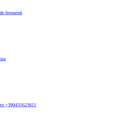
de frequenti
enza
ero +390431623611