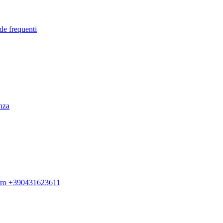
de frequenti
enza
ero +390431623611