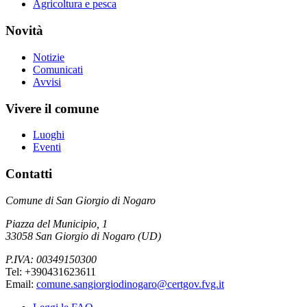
Agricoltura e pesca
Novità
Notizie
Comunicati
Avvisi
Vivere il comune
Luoghi
Eventi
Contatti
Comune di San Giorgio di Nogaro
Piazza del Municipio, 1
33058 San Giorgio di Nogaro (UD)
P.IVA: 00349150300
Tel: +390431623611
Email:
comune.sangiorgiodinogaro@certgov.fvg.it