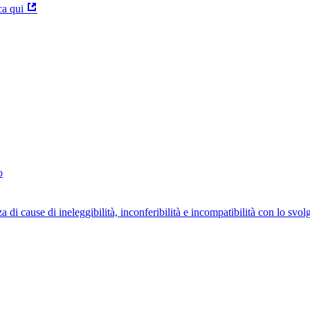
ca qui
o
za di cause di ineleggibilità, inconferibilità e incompatibilità con lo svo