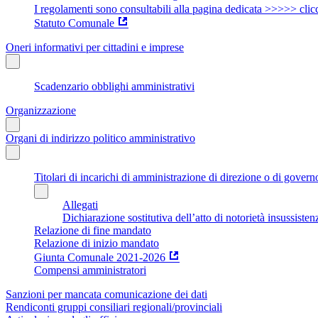
I regolamenti sono consultabili alla pagina dedicata >>>>> clic
Statuto Comunale
Oneri informativi per cittadini e imprese
Scadenzario obblighi amministrativi
Organizzazione
Organi di indirizzo politico amministrativo
Titolari di incarichi di amministrazione di direzione o di govern
Allegati
Dichiarazione sostitutiva dell’atto di notorietà insussisten
Relazione di fine mandato
Relazione di inizio mandato
Giunta Comunale 2021-2026
Compensi amministratori
Sanzioni per mancata comunicazione dei dati
Rendiconti gruppi consiliari regionali/provinciali