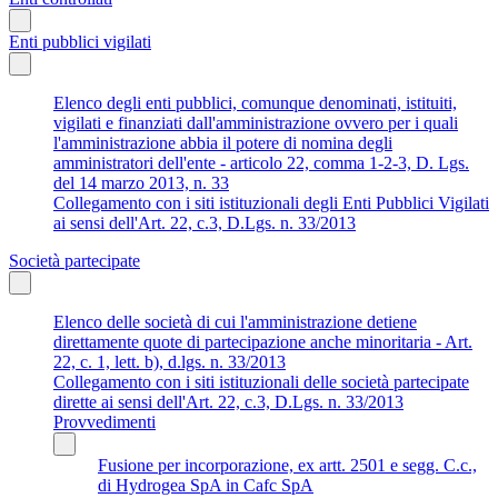
Enti pubblici vigilati
Elenco degli enti pubblici, comunque denominati, istituiti,
vigilati e finanziati dall'amministrazione ovvero per i quali
l'amministrazione abbia il potere di nomina degli
amministratori dell'ente - articolo 22, comma 1-2-3, D. Lgs.
del 14 marzo 2013, n. 33
Collegamento con i siti istituzionali degli Enti Pubblici Vigilati
ai sensi dell'Art. 22, c.3, D.Lgs. n. 33/2013
Società partecipate
Elenco delle società di cui l'amministrazione detiene
direttamente quote di partecipazione anche minoritaria - Art.
22, c. 1, lett. b), d.lgs. n. 33/2013
Collegamento con i siti istituzionali delle società partecipate
dirette ai sensi dell'Art. 22, c.3, D.Lgs. n. 33/2013
Provvedimenti
Fusione per incorporazione, ex artt. 2501 e segg. C.c.,
di Hydrogea SpA in Cafc SpA