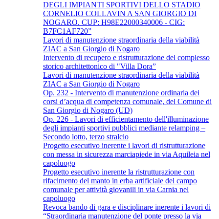
DEGLI IMPIANTI SPORTIVI DELLO STADIO
CORNELIO COLLAVIN A SAN GIORGIO DI
NOGARO. CUP: H98E22000340006 - CIG:
B7FC1AF720”
Lavori di manutenzione straordinaria della viabilità
ZIAC a San Giorgio di Nogaro
Intervento di recupero e ristrutturazione del complesso
storico architettonico di "Villa Dora”
Lavori di manutenzione straordinaria della viabilità
ZIAC a San Giorgio di Nogaro
Op. 232 - Intervento di manutenzione ordinaria dei
corsi d’acqua di competenza comunale, del Comune di
San Giorgio di Nogaro (UD)
Op. 226 - Lavori di efficientamento dell'illuminazione
degli impianti sportivi pubblici mediante relamping –
Secondo lotto, terzo stralcio
Progetto esecutivo inerente i lavori di ristrutturazione
con messa in sicurezza marciapiede in via Aquileia nel
capoluogo
Progetto esecutivo inerente la ristrutturazione con
rifacimento del manto in erba artificiale del campo
comunale per attività giovanili in via Carnia nel
capoluogo
Revoca bando di gara e disciplinare inerente i lavori di
“Straordinaria manutenzione del ponte presso la via