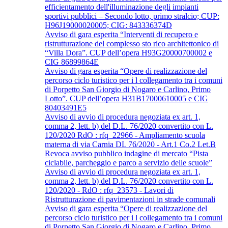
efficientamento dell'illuminazione degli impianti
sportivi pubblici – Secondo lotto, primo stralcio; CUP:
H96J19000020005; CIG: 843336374D
Avviso di gara esperita “Interventi di recupero e
ristrutturazione del complesso sto rico architettonico di
“Villa Dora”. CUP dell’opera H93G20000700002 e
CIG 86899864E
Avviso di gara esperita “Opere di realizzazione del
percorso ciclo turistico per i l collegamento tra i comuni
di Porpetto San Giorgio di Nogaro e Carlino, Primo
Lotto”. CUP dell’opera H31B17000610005 e CIG
80403491E5
Avviso di avvio di procedura negoziata ex art. 1,
comma 2, lett. b) del D.L. 76/2020 convertito con L.
120/2020 RdO : rfq_22966 - Ampliamento scuola
materna di via Carnia DL 76/2020 - Art.1 Co.2 Let.B
Revoca avviso pubblico indagine di mercato “Pista
ciclabile, parcheggio e parco a servizio delle scuole”
Avviso di avvio di procedura negoziata ex art. 1,
comma 2, lett. b) del D.L. 76/2020 convertito con L.
120/2020 - RdO : rfq_23573 - Lavori di
Ristrutturazione di pavimentazioni in strade comunali
Avviso di gara esperita “Opere di realizzazione del
percorso ciclo turistico per i l collegamento tra i comuni
di Porpetto San Giorgio di Nogaro e Carlino, Primo