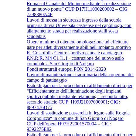
Roma sul Canale del Molino mediante la realizzazione
di un nuovo ponte” CUP D17H11000200002 – CIG
7298880A4F
Lavori di messa in sicurezza ingresso della scuola
primaria di via Università castrense nel capoluogo, con
allargamento strada per realizzazione stalli sosta
scuolabus
Opere minime di ottenere omologazione ad effettuare
gare per atleti diversamente abili nell'impianto sportivo
R. Cristofoli - Centro sportivo canoa e canotaggio
P.N.R.R. M4 C1 I1.1 - costruzione del nuovo asilo
comunale a San Giorgio di Nogaro
Fondi strutturali europei PON 2014-2020
Lavori di manutenzione straordinaria della copertura del
campo di pattinaggio
Esito di gara per la procedura di affidamento diretto per
“Efficientamento dell'illuminazione degli impianti
sportivi pubblici mediante relamping – secondo lotto,
secondo stralcio CUP: H99J21007090001; CIG:
8897476D75
Lavori di sostituzione passerella in legno sulla Roggia
Corgnolizza“ in comune di San Giorgio di Nogaro
CUP dell’opera H97H22001570004 – CIG:
9392275E82
Esito di gara per la procedura di affidamento diretto per