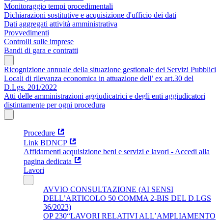
Monitoraggio tempi procedimentali
Dichiarazioni sostitutive e acquisizione d'ufficio dei dati
Dati aggregati attività amministrativa
Provvedimenti
Controlli sulle imprese
Bandi di gara e contratti
Ricognizione annuale della situazione gestionale dei Servizi Pubblici
Locali di rilevanza economica in attuazione dell’ ex art.30 del
D.Lgs. 201/2022
Atti delle amministrazioni aggiudicatrici e degli enti aggiudicatori
distintamente per ogni procedura
Procedure
Link BDNCP
Affidamenti acquisizione beni e servizi e lavori - Accedi alla
pagina dedicata
Lavori
AVVIO CONSULTAZIONE (AI SENSI
DELL’ARTICOLO 50 COMMA 2-BIS DEL D.LGS
36/2023)
OP 230“LAVORI RELATIVI ALL’AMPLIAMENTO