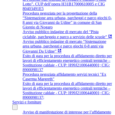
Lotto”. CUP dell’opera H31B17000610005 e CIG
80403491E5
Procedura negoziata per la progettazione della
“Sistemazione area urbana, parcheggi e parco giochi 0-
8 anni via Giovanni da Udine” in comune di San
Giorgio di Nogaro
Avviso pubblico indagine di mercato del “Pista
ciclabile, parcheggio e parco a servizio delle scuole”
Avviso pubblico indagine di mercato “Sistemazione
area urbana, parcheggi e parco giochi 0-8 anni via
Giovanni Da Udine”
Esito di gara per la procedura di affidamento diretto per
lavori di efficientamento energetico centrali termiche –
Sostituzione caldaie - CUP: H99J21006440001; CIG:
8900098137
Procedura negoziata affidamento servizi tecnici "Ex
Caserma Margreth"
Esito di gara per la procedura di affidamento diretto per
lavori di efficientamento energetico centrali termiche –
Sostituzione caldaie - CUP: H99J21006440001; CIG:
8900098137;
Servizi e forniture
Avviso di manifestazione di interesse per l’affidamento