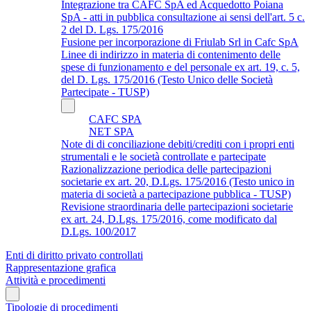
Integrazione tra CAFC SpA ed Acquedotto Poiana
SpA - atti in pubblica consultazione ai sensi dell'art. 5 c.
2 del D. Lgs. 175/2016
Fusione per incorporazione di Friulab Srl in Cafc SpA
Linee di indirizzo in materia di contenimento delle
spese di funzionamento e del personale ex art. 19, c. 5,
del D. Lgs. 175/2016 (Testo Unico delle Società
Partecipate - TUSP)
CAFC SPA
NET SPA
Note di di conciliazione debiti/crediti con i propri enti
strumentali e le società controllate e partecipate
Razionalizzazione periodica delle partecipazioni
societarie ex art. 20, D.Lgs. 175/2016 (Testo unico in
materia di società a partecipazione pubblica - TUSP)
Revisione straordinaria delle partecipazioni societarie
ex art. 24, D.Lgs. 175/2016, come modificato dal
D.Lgs. 100/2017
Enti di diritto privato controllati
Rappresentazione grafica
Attività e procedimenti
Tipologie di procedimenti