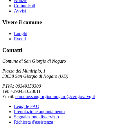
Notizie
Comunicati
Avvisi
Vivere il comune
Luoghi
Eventi
Contatti
Comune di San Giorgio di Nogaro
Piazza del Municipio, 1
33058 San Giorgio di Nogaro (UD)
P.IVA: 00349150300
Tel: +390431623611
Email:
comune.sangiorgiodinogaro@certgov.fvg.it
Leggi le FAQ
Prenotazione appuntamento
Segnalazione disservizio
Richiesta d'assistenza