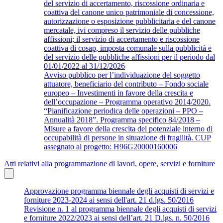
del servizio di accertamento, riscossione ordinaria e
coattiva del canone unico patrimoniale di concessione,
autorizzazione o esposizione pubblicitaria e del canone
mercatale, ivi compreso il servizio delle pubbliche
affissioni; il servizio di accertamento e riscossione
coattiva di cosap, imposta comunale sulla pubblicità e
del servizio delle pubbliche affissioni per il periodo dal
01/01/2022 al 31/12/2026
Avviso pubblico per l’individuazione del soggetto
attuatore, beneficiario del contributo – Fondo sociale
europeo – Investimenti in favore della crescita e
dell’occupazione – Programma operativo 2014/2020.
“Pianificazione periodica delle operazioni – PPO –
Annualità 2018”. Programma specifico 84/2018 –
Misure a favore della crescita del potenziale interno di
occupabilità di persone in situazione di fragilità. CUP
assegnato al progetto: H96G20000160006
Atti relativi alla programmazione di lavori, opere, servizi e forniture
Approvazione programma biennale degli acquisti di servizi e
forniture 2023-2024 ai sensi dell'art. 21 d.lgs. 50/2016
Revisione n. 1 al programma biennale degli acquisti di servizi
e forniture 2022/2023 ai sensi dell’art. 21 D.lgs. n. 50/2016