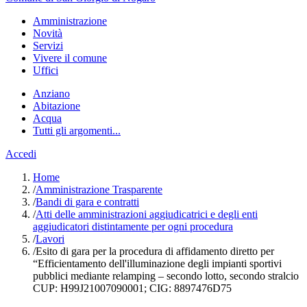
Amministrazione
Novità
Servizi
Vivere il comune
Uffici
Anziano
Abitazione
Acqua
Tutti gli argomenti...
Accedi
Home
/
Amministrazione Trasparente
/
Bandi di gara e contratti
/
Atti delle amministrazioni aggiudicatrici e degli enti
aggiudicatori distintamente per ogni procedura
/
Lavori
/
Esito di gara per la procedura di affidamento diretto per
“Efficientamento dell'illuminazione degli impianti sportivi
pubblici mediante relamping – secondo lotto, secondo stralcio
CUP: H99J21007090001; CIG: 8897476D75