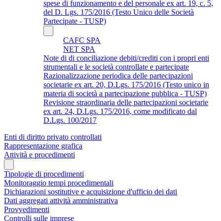
spese di funzionamento e del personale ex art. 19, c. 5,
del D. Lgs. 175/2016 (Testo Unico delle Società
Partecipate - TUSP)
CAFC SPA
NET SPA
Note di di conciliazione debiti/crediti con i propri enti
strumentali e le società controllate e partecipate
Razionalizzazione periodica delle partecipazioni
societarie ex art. 20, D.Lgs. 175/2016 (Testo unico in
materia di società a partecipazione pubblica - TUSP)
Revisione straordinaria delle partecipazioni societarie
ex art. 24, D.Lgs. 175/2016, come modificato dal
D.Lgs. 100/2017
Enti di diritto privato controllati
Rappresentazione grafica
Attività e procedimenti
Tipologie di procedimenti
Monitoraggio tempi procedimentali
Dichiarazioni sostitutive e acquisizione d'ufficio dei dati
Dati aggregati attività amministrativa
Provvedimenti
Controlli sulle imprese