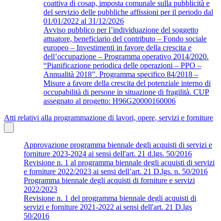
coattiva di cosap, imposta comunale sulla pubblicità e
del servizio delle pubbliche affissioni per il periodo dal
01/01/2022 al 31/12/2026
Avviso pubblico per l’individuazione del soggetto
attuatore, beneficiario del contributo – Fondo sociale
europeo – Investimenti in favore della crescita e
dell’occupazione – Programma operativo 2014/2020.
“Pianificazione periodica delle operazioni – PPO –
Annualità 2018”. Programma specifico 84/2018 –
Misure a favore della crescita del potenziale interno di
occupabilità di persone in situazione di fragilità. CUP
assegnato al progetto: H96G20000160006
Atti relativi alla programmazione di lavori, opere, servizi e forniture
Approvazione programma biennale degli acquisti di servizi e
forniture 2023-2024 ai sensi dell'art. 21 d.lgs. 50/2016
Revisione n. 1 al programma biennale degli acquisti di servizi
e forniture 2022/2023 ai sensi dell’art. 21 D.lgs. n. 50/2016
Programma biennale degli acquisti di forniture e servizi
2022/2023
Revisione n. 1 del programma biennale degli acquisti di
servizi e forniture 2021-2022 ai sensi dell'art. 21 D.lgs
50/2016