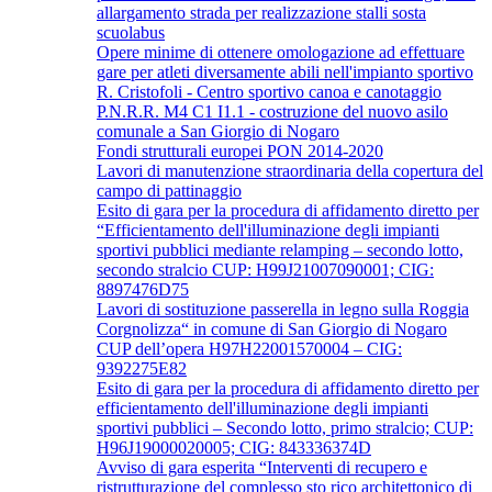
allargamento strada per realizzazione stalli sosta
scuolabus
Opere minime di ottenere omologazione ad effettuare
gare per atleti diversamente abili nell'impianto sportivo
R. Cristofoli - Centro sportivo canoa e canotaggio
P.N.R.R. M4 C1 I1.1 - costruzione del nuovo asilo
comunale a San Giorgio di Nogaro
Fondi strutturali europei PON 2014-2020
Lavori di manutenzione straordinaria della copertura del
campo di pattinaggio
Esito di gara per la procedura di affidamento diretto per
“Efficientamento dell'illuminazione degli impianti
sportivi pubblici mediante relamping – secondo lotto,
secondo stralcio CUP: H99J21007090001; CIG:
8897476D75
Lavori di sostituzione passerella in legno sulla Roggia
Corgnolizza“ in comune di San Giorgio di Nogaro
CUP dell’opera H97H22001570004 – CIG:
9392275E82
Esito di gara per la procedura di affidamento diretto per
efficientamento dell'illuminazione degli impianti
sportivi pubblici – Secondo lotto, primo stralcio; CUP:
H96J19000020005; CIG: 843336374D
Avviso di gara esperita “Interventi di recupero e
ristrutturazione del complesso sto rico architettonico di