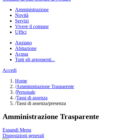
Amministrazione
Novità
Servizi
Vivere il comune
Uffici
Anziano
Abitazione
Acqua
Tutti gli argomenti...
Accedi
Home
/
Amministrazione Trasparente
/
Personale
/
Tassi di assenza
/
Tassi di assenza/presenza
Amministrazione Trasparente
Espandi Menu
Disposizioni generali