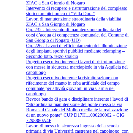
ZIAC a San Giorgio di Nogaro
Intervento di recupero e ristrutturazione del complesso
storico architettonico di "Villa Dora”
Lavori di manutenzione straordinaria della viabilità
ZIAC a San Giorgio di Nogaro
Op. 232 - Intervento di manutenzione ordinaria dei
corsi d’acqua di competenza comunale, del Comune di
San Giorgio di Nogaro (UD)
Op. 226 - Lavori di efficientamento dell'illuminazione
degli impianti sportivi pubblici mediante relamping –
Secondo lotto, terzo stralcio
Progetto esecutivo inerente i lavori di ristrutturazione
con messa in sicurezza marciapiede in via Aquileia nel
capoluogo
Progetto esecutivo inerente la ristrutturazione con
rifacimento del manto in erba artificiale del campo
comunale per attività giovanili in via Carnia nel
capoluogo
Revoca bando di gara e disciplinare inerente i lavori di
“Straordinaria manutenzione del ponte presso la via
Roma sul Canale del Molino mediante la realizzazione
di un nuovo ponte” CUP D17H11000200002 – CIG
7298880A4F
Lavori di messa in sicurezza ingresso della scuola
primaria di via Università castrense nel capoluogo, con