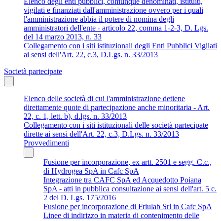
Elenco degli enti pubblici, comunque denominati, istituiti,
vigilati e finanziati dall'amministrazione ovvero per i quali
l'amministrazione abbia il potere di nomina degli
amministratori dell'ente - articolo 22, comma 1-2-3, D. Lgs.
del 14 marzo 2013, n. 33
Collegamento con i siti istituzionali degli Enti Pubblici Vigilati
ai sensi dell'Art. 22, c.3, D.Lgs. n. 33/2013
Società partecipate
Elenco delle società di cui l'amministrazione detiene
direttamente quote di partecipazione anche minoritaria - Art.
22, c. 1, lett. b), d.lgs. n. 33/2013
Collegamento con i siti istituzionali delle società partecipate
dirette ai sensi dell'Art. 22, c.3, D.Lgs. n. 33/2013
Provvedimenti
Fusione per incorporazione, ex artt. 2501 e segg. C.c.,
di Hydrogea SpA in Cafc SpA
Integrazione tra CAFC SpA ed Acquedotto Poiana
SpA - atti in pubblica consultazione ai sensi dell'art. 5 c.
2 del D. Lgs. 175/2016
Fusione per incorporazione di Friulab Srl in Cafc SpA
Linee di indirizzo in materia di contenimento delle