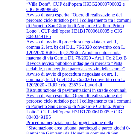
“Villa Dora”. CUP dell’opera H93G20000700002 e
CIG 86899864E
Avviso di gara esperita “Opere di realizzazione del
percorso ciclo turistico per i l collegamento tra i comuni
di Porpetto San Giorgio di Nogaro e Carlino, Primo
Lotto”. CUP dell’opera H31B17000610005 e CIG
80403491E5
Avviso di avvio di procedura negoziata ex art. 1,
comma 2, lett. b) del D.L. 76/2020 convertito con L.
120/2020 RdO : rfq_22966 - Ampliamento scuola
materna di via Carnia DL 76/2020 - Art.1 Co.2 Let.B
Revoca avviso pubblico indagine di mercato “Pista
ciclabile, parcheggio e parco a servizio delle scuole”
Avviso di avvio di procedura negoziata ex art. 1,
comma 2, lett. b) del D.L. 76/2020 convertito con L.
120/2020 - RdO : rfq_23573 - Lavori di
Ristrutturazione di pavimentazioni in strade comunali
Avviso di gara esperita “Opere di realizzazione del
percorso ciclo turistico per i l collegamento tra i comuni
di Porpetto San Giorgio di Nogaro e Carlino, Primo
Lotto”. CUP dell’opera H31B17000610005 e CIG
80403491E5
Procedura negoziata per la progettazione della
“Sistemazione area urbana, parcheggi e parco giochi 0-
8 anni via Giovanni da Udine” in comune di San