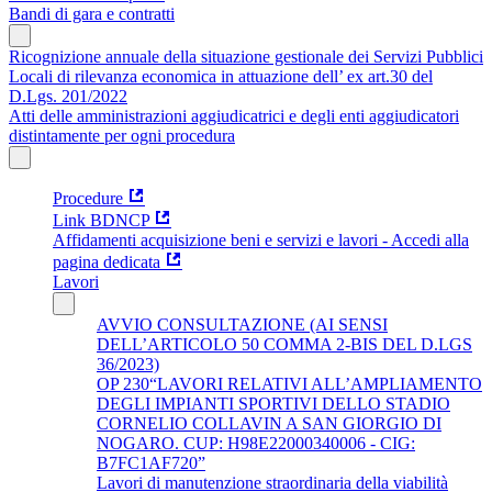
Bandi di gara e contratti
Ricognizione annuale della situazione gestionale dei Servizi Pubblici
Locali di rilevanza economica in attuazione dell’ ex art.30 del
D.Lgs. 201/2022
Atti delle amministrazioni aggiudicatrici e degli enti aggiudicatori
distintamente per ogni procedura
Procedure
Link BDNCP
Affidamenti acquisizione beni e servizi e lavori - Accedi alla
pagina dedicata
Lavori
AVVIO CONSULTAZIONE (AI SENSI
DELL’ARTICOLO 50 COMMA 2-BIS DEL D.LGS
36/2023)
OP 230“LAVORI RELATIVI ALL’AMPLIAMENTO
DEGLI IMPIANTI SPORTIVI DELLO STADIO
CORNELIO COLLAVIN A SAN GIORGIO DI
NOGARO. CUP: H98E22000340006 - CIG:
B7FC1AF720”
Lavori di manutenzione straordinaria della viabilità