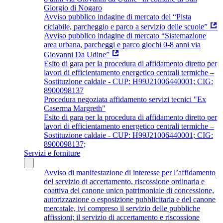
Giorgio di Nogaro
Avviso pubblico indagine di mercato del “Pista
ciclabile, parcheggio e parco a servizio delle scuole”
Avviso pubblico indagine di mercato “Sistemazione
area urbana, parcheggi e parco giochi 0-8 anni via
Giovanni Da Udine”
Esito di gara per la procedura di affidamento diretto per
lavori di efficientamento energetico centrali termiche –
Sostituzione caldaie - CUP: H99J21006440001; CIG:
8900098137
Procedura negoziata affidamento servizi tecnici "Ex
Caserma Margreth"
Esito di gara per la procedura di affidamento diretto per
lavori di efficientamento energetico centrali termiche –
Sostituzione caldaie - CUP: H99J21006440001; CIG:
8900098137;
Servizi e forniture
Avviso di manifestazione di interesse per l’affidamento
del servizio di accertamento, riscossione ordinaria e
coattiva del canone unico patrimoniale di concessione,
autorizzazione o esposizione pubblicitaria e del canone
mercatale, ivi compreso il servizio delle pubbliche
affissioni; il servizio di accertamento e riscossione