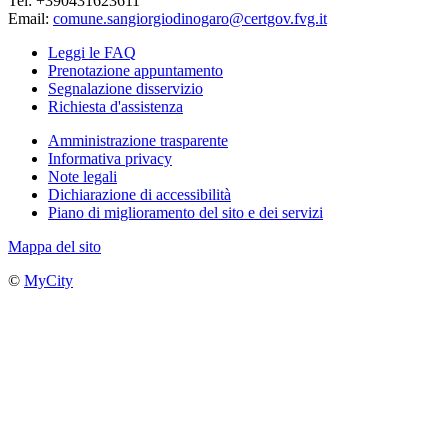
Tel: +390431623611
Email:
comune.sangiorgiodinogaro@certgov.fvg.it
Leggi le FAQ
Prenotazione appuntamento
Segnalazione disservizio
Richiesta d'assistenza
Amministrazione trasparente
Informativa privacy
Note legali
Dichiarazione di accessibilità
Piano di miglioramento del sito e dei servizi
Mappa del sito
©
MyCity