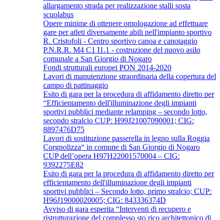
allargamento strada per realizzazione stalli sosta
scuolabus
Opere minime di ottenere omologazione ad effettuare
gare per atleti diversamente abili nell'impianto sportivo
R. Cristofoli - Centro sportivo canoa e canotaggio
P.N.R.R. M4 C1 I1.1 - costruzione del nuovo asilo
comunale a San Giorgio di Nogaro
Fondi strutturali europei PON 2014-2020
Lavori di manutenzione straordinaria della copertura del
campo di pattinaggio
Esito di gara per la procedura di affidamento diretto per
“Efficientamento dell'illuminazione degli impianti
sportivi pubblici mediante relamping – secondo lotto,
secondo stralcio CUP: H99J21007090001; CIG:
8897476D75
Lavori di sostituzione passerella in legno sulla Roggia
Corgnolizza“ in comune di San Giorgio di Nogaro
CUP dell’opera H97H22001570004 – CIG:
9392275E82
Esito di gara per la procedura di affidamento diretto per
efficientamento dell'illuminazione degli impianti
sportivi pubblici – Secondo lotto, primo stralcio; CUP:
H96J19000020005; CIG: 843336374D
Avviso di gara esperita “Interventi di recupero e
ristrutturazione del complesso sto rico architettonico di