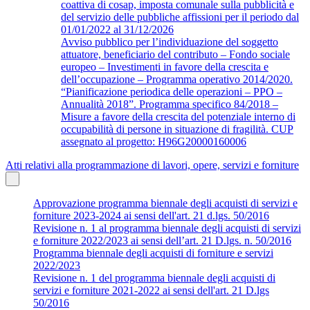
coattiva di cosap, imposta comunale sulla pubblicità e
del servizio delle pubbliche affissioni per il periodo dal
01/01/2022 al 31/12/2026
Avviso pubblico per l’individuazione del soggetto
attuatore, beneficiario del contributo – Fondo sociale
europeo – Investimenti in favore della crescita e
dell’occupazione – Programma operativo 2014/2020.
“Pianificazione periodica delle operazioni – PPO –
Annualità 2018”. Programma specifico 84/2018 –
Misure a favore della crescita del potenziale interno di
occupabilità di persone in situazione di fragilità. CUP
assegnato al progetto: H96G20000160006
Atti relativi alla programmazione di lavori, opere, servizi e forniture
Approvazione programma biennale degli acquisti di servizi e
forniture 2023-2024 ai sensi dell'art. 21 d.lgs. 50/2016
Revisione n. 1 al programma biennale degli acquisti di servizi
e forniture 2022/2023 ai sensi dell’art. 21 D.lgs. n. 50/2016
Programma biennale degli acquisti di forniture e servizi
2022/2023
Revisione n. 1 del programma biennale degli acquisti di
servizi e forniture 2021-2022 ai sensi dell'art. 21 D.lgs
50/2016