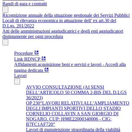
Bandi di gara e contratti
Ricognizione annuale della situazione gestionale dei Servizi Pubblici
Locali di rilevanza economica in attuazione dell’ ex art.30 del
D.Lgs. 201/2022
Atti delle amministrazioni aggiudicatrici e degli enti aggiudicatori
distintamente per ogni procedura
Procedure
Link BDNCP
Affidamenti acquisizione beni e servizi e lavori - Accedi alla
pagina dedicata
Lavori
AVVIO CONSULTAZIONE (AI SENSI
DELL’ARTICOLO 50 COMMA 2-BIS DEL D.LGS
36/2023)
OP 230“LAVORI RELATIVI ALL’AMPLIAMENTO
DEGLI IMPIANTI SPORTIVI DELLO STADIO
CORNELIO COLLAVIN A SAN GIORGIO DI
NOGARO. CUP: H98E22000340006 - CIG:
B7FC1AF720”
Lavori di manutenzione straordinaria della viabilità