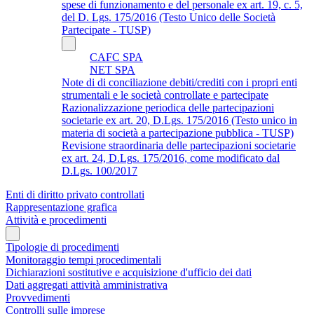
spese di funzionamento e del personale ex art. 19, c. 5,
del D. Lgs. 175/2016 (Testo Unico delle Società
Partecipate - TUSP)
CAFC SPA
NET SPA
Note di di conciliazione debiti/crediti con i propri enti
strumentali e le società controllate e partecipate
Razionalizzazione periodica delle partecipazioni
societarie ex art. 20, D.Lgs. 175/2016 (Testo unico in
materia di società a partecipazione pubblica - TUSP)
Revisione straordinaria delle partecipazioni societarie
ex art. 24, D.Lgs. 175/2016, come modificato dal
D.Lgs. 100/2017
Enti di diritto privato controllati
Rappresentazione grafica
Attività e procedimenti
Tipologie di procedimenti
Monitoraggio tempi procedimentali
Dichiarazioni sostitutive e acquisizione d'ufficio dei dati
Dati aggregati attività amministrativa
Provvedimenti
Controlli sulle imprese