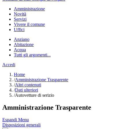
Amministrazione
Novità
Servizi
Vivere il comune
Uffici
Anziano
Abitazione
Acqua
Tutti gli argomenti...
Accedi
Home
/
Amministrazione Trasparente
/
Altri contenuti
/
Dati ulteriori
/
Autovetture di serizio
Amministrazione Trasparente
Espandi Menu
Disposizioni generali