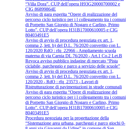
“Villa Dora”. CUP dell’opera H93G20000700002 e
CIG 86899864E
Avviso di gara esperita “Opere di realizzazione del
percorso ciclo turistico per i l collegamento tra i comuni
di Porpetto San Giorgio di Nogaro e Carlino, Primo
Lotto”. CUP dell’opera H31B17000610005 e CIG
80403491E5
Avviso di avvio di procedura negoziata ex art. 1,
comma 2, lett. b) del D.L. 76/2020 convertito con L.
120/2020 RdO : rfq_22966 - Ampliamento scuola
materna di via Carnia DL 76/2020 - Art.1 Co.2 Let.B
Revoca avviso pubblico indagine di mercato “Pista
ciclabile, parcheggio e parco a servizio delle scuole”
Avviso di avvio di procedura negoziata ex art. 1,
comma 2, lett. b) del D.L. 76/2020 convertito con L.
120/2020 - RdO : rfq_23573 - Lavori di
Ristrutturazione di pavimentazioni in strade comunali
Avviso di gara esperita “Opere di realizzazione del
percorso ciclo turistico per i l collegamento tra i comuni
di Porpetto San Giorgio di Nogaro e Carlino, Primo
Lotto”. CUP dell’opera H31B17000610005 e CIG
80403491E5
Procedura negoziata per la progettazione della
“Sistemazione area urbana, parcheggi e parco giochi 0-
8 anni via Giovanni da Udine” in comune di San