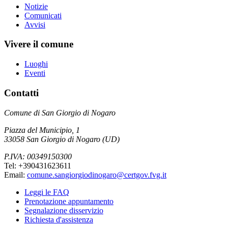
Notizie
Comunicati
Avvisi
Vivere il comune
Luoghi
Eventi
Contatti
Comune di San Giorgio di Nogaro
Piazza del Municipio, 1
33058 San Giorgio di Nogaro (UD)
P.IVA: 00349150300
Tel: +390431623611
Email:
comune.sangiorgiodinogaro@certgov.fvg.it
Leggi le FAQ
Prenotazione appuntamento
Segnalazione disservizio
Richiesta d'assistenza