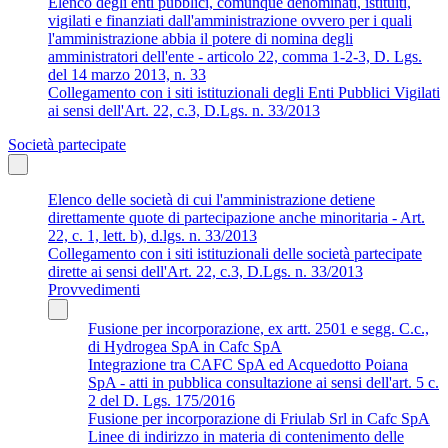
Elenco degli enti pubblici, comunque denominati, istituiti,
vigilati e finanziati dall'amministrazione ovvero per i quali
l'amministrazione abbia il potere di nomina degli
amministratori dell'ente - articolo 22, comma 1-2-3, D. Lgs.
del 14 marzo 2013, n. 33
Collegamento con i siti istituzionali degli Enti Pubblici Vigilati
ai sensi dell'Art. 22, c.3, D.Lgs. n. 33/2013
Società partecipate
Elenco delle società di cui l'amministrazione detiene
direttamente quote di partecipazione anche minoritaria - Art.
22, c. 1, lett. b), d.lgs. n. 33/2013
Collegamento con i siti istituzionali delle società partecipate
dirette ai sensi dell'Art. 22, c.3, D.Lgs. n. 33/2013
Provvedimenti
Fusione per incorporazione, ex artt. 2501 e segg. C.c.,
di Hydrogea SpA in Cafc SpA
Integrazione tra CAFC SpA ed Acquedotto Poiana
SpA - atti in pubblica consultazione ai sensi dell'art. 5 c.
2 del D. Lgs. 175/2016
Fusione per incorporazione di Friulab Srl in Cafc SpA
Linee di indirizzo in materia di contenimento delle