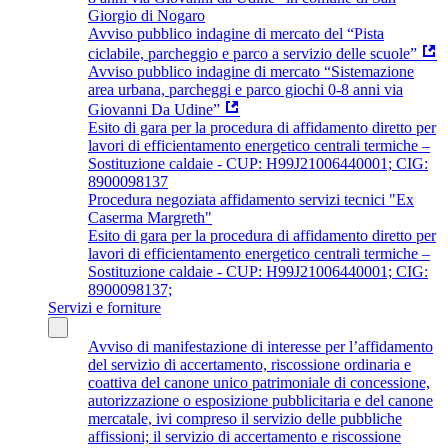
Giorgio di Nogaro
Avviso pubblico indagine di mercato del “Pista
ciclabile, parcheggio e parco a servizio delle scuole”
Avviso pubblico indagine di mercato “Sistemazione
area urbana, parcheggi e parco giochi 0-8 anni via
Giovanni Da Udine”
Esito di gara per la procedura di affidamento diretto per
lavori di efficientamento energetico centrali termiche –
Sostituzione caldaie - CUP: H99J21006440001; CIG:
8900098137
Procedura negoziata affidamento servizi tecnici "Ex
Caserma Margreth"
Esito di gara per la procedura di affidamento diretto per
lavori di efficientamento energetico centrali termiche –
Sostituzione caldaie - CUP: H99J21006440001; CIG:
8900098137;
Servizi e forniture
Avviso di manifestazione di interesse per l’affidamento
del servizio di accertamento, riscossione ordinaria e
coattiva del canone unico patrimoniale di concessione,
autorizzazione o esposizione pubblicitaria e del canone
mercatale, ivi compreso il servizio delle pubbliche
affissioni; il servizio di accertamento e riscossione