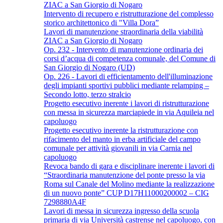
ZIAC a San Giorgio di Nogaro
Intervento di recupero e ristrutturazione del complesso
storico architettonico di "Villa Dora”
Lavori di manutenzione straordinaria della viabilità
ZIAC a San Giorgio di Nogaro
Op. 232 - Intervento di manutenzione ordinaria dei
corsi d’acqua di competenza comunale, del Comune di
San Giorgio di Nogaro (UD)
Op. 226 - Lavori di efficientamento dell'illuminazione
degli impianti sportivi pubblici mediante relamping –
Secondo lotto, terzo stralcio
Progetto esecutivo inerente i lavori di ristrutturazione
con messa in sicurezza marciapiede in via Aquileia nel
capoluogo
Progetto esecutivo inerente la ristrutturazione con
rifacimento del manto in erba artificiale del campo
comunale per attività giovanili in via Carnia nel
capoluogo
Revoca bando di gara e disciplinare inerente i lavori di
“Straordinaria manutenzione del ponte presso la via
Roma sul Canale del Molino mediante la realizzazione
di un nuovo ponte” CUP D17H11000200002 – CIG
7298880A4F
Lavori di messa in sicurezza ingresso della scuola
primaria di via Università castrense nel capoluogo, con