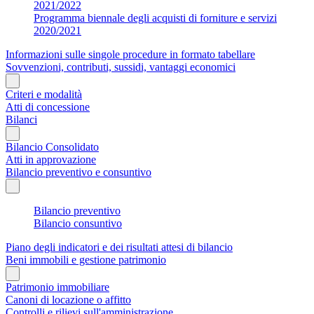
2021/2022
Programma biennale degli acquisti di forniture e servizi
2020/2021
Informazioni sulle singole procedure in formato tabellare
Sovvenzioni, contributi, sussidi, vantaggi economici
Criteri e modalità
Atti di concessione
Bilanci
Bilancio Consolidato
Atti in approvazione
Bilancio preventivo e consuntivo
Bilancio preventivo
Bilancio consuntivo
Piano degli indicatori e dei risultati attesi di bilancio
Beni immobili e gestione patrimonio
Patrimonio immobiliare
Canoni di locazione o affitto
Controlli e rilievi sull'amministrazione