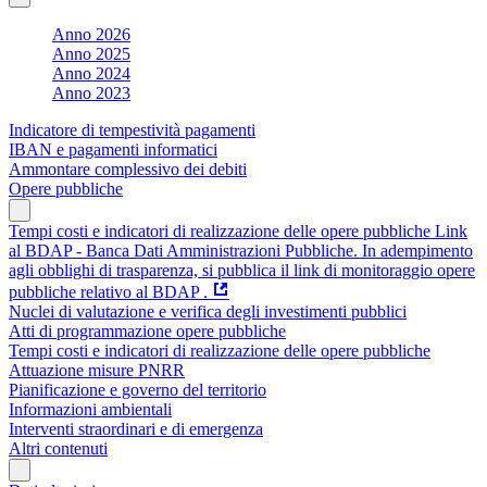
Anno 2026
Anno 2025
Anno 2024
Anno 2023
Indicatore di tempestività pagamenti
IBAN e pagamenti informatici
Ammontare complessivo dei debiti
Opere pubbliche
Tempi costi e indicatori di realizzazione delle opere pubbliche Link
al BDAP - Banca Dati Amministrazioni Pubbliche. In adempimento
agli obblighi di trasparenza, si pubblica il link di monitoraggio opere
pubbliche relativo al BDAP .
Nuclei di valutazione e verifica degli investimenti pubblici
Atti di programmazione opere pubbliche
Tempi costi e indicatori di realizzazione delle opere pubbliche
Attuazione misure PNRR
Pianificazione e governo del territorio
Informazioni ambientali
Interventi straordinari e di emergenza
Altri contenuti