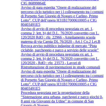
CIG 86899864E
Avviso di gara esperita “Opere di realizzazione del
percorso ciclo turistico per i l collegamento tra i comuni
di Porpetto San Giorgio di Nogaro e Carlino, Primo
Lotto”. CUP dell’opera H31B17000610005 e CIG
80403491E5
Avviso di avvio di procedura negoziata ex art. 1,
comma 2, lett. b) del D.L. 76/2020 convertito con L.
120/2020 RdO : rfq_22966 - Ampliamento scuola
materna di via Carnia DL 76/2020 - Art.1 Co.2 Let.B
Revoca avviso pubblico indagine di mercato “Pista
ciclabile, parcheggio e parco a servizio delle scuole”
Avviso di avvio di procedura negoziata ex art. 1,
comma 2, lett. b) del D.L. 76/2020 convertito con L.
120/2020 - RdO : rfq_23573 - Lavori di
Ristrutturazione di pavimentazioni in strade comunali
Avviso di gara esperita “Opere di realizzazione del
percorso ciclo turistico per i l collegamento tra i comuni
di Porpetto San Giorgio di Nogaro e Carlino, Primo
Lotto”. CUP dell’opera H31B17000610005 e CIG
80403491E5
Procedura negoziata per la progettazione della
“Sistemazione area urbana, parcheggi e parco giochi 0-
8 anni via Giovanni da Udine” in comune di San
Giorgio di Nogaro