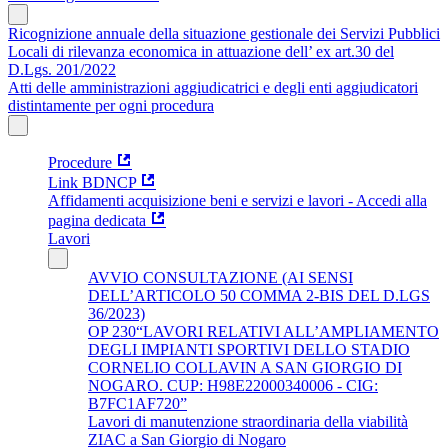
Ricognizione annuale della situazione gestionale dei Servizi Pubblici
Locali di rilevanza economica in attuazione dell’ ex art.30 del
D.Lgs. 201/2022
Atti delle amministrazioni aggiudicatrici e degli enti aggiudicatori
distintamente per ogni procedura
Procedure
Link BDNCP
Affidamenti acquisizione beni e servizi e lavori - Accedi alla
pagina dedicata
Lavori
AVVIO CONSULTAZIONE (AI SENSI
DELL’ARTICOLO 50 COMMA 2-BIS DEL D.LGS
36/2023)
OP 230“LAVORI RELATIVI ALL’AMPLIAMENTO
DEGLI IMPIANTI SPORTIVI DELLO STADIO
CORNELIO COLLAVIN A SAN GIORGIO DI
NOGARO. CUP: H98E22000340006 - CIG:
B7FC1AF720”
Lavori di manutenzione straordinaria della viabilità
ZIAC a San Giorgio di Nogaro