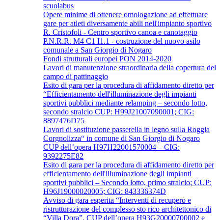
scuolabus
Opere minime di ottenere omologazione ad effettuare
gare per atleti diversamente abili nell'impianto sportivo
R. Cristofoli - Centro sportivo canoa e canotaggio
P.N.R.R. M4 C1 I1.1 - costruzione del nuovo asilo
comunale a San Giorgio di Nogaro
Fondi strutturali europei PON 2014-2020
Lavori di manutenzione straordinaria della copertura del
campo di pattinaggio
Esito di gara per la procedura di affidamento diretto per
“Efficientamento dell'illuminazione degli impianti
sportivi pubblici mediante relamping – secondo lotto,
secondo stralcio CUP: H99J21007090001; CIG:
8897476D75
Lavori di sostituzione passerella in legno sulla Roggia
Corgnolizza“ in comune di San Giorgio di Nogaro
CUP dell’opera H97H22001570004 – CIG:
9392275E82
Esito di gara per la procedura di affidamento diretto per
efficientamento dell'illuminazione degli impianti
sportivi pubblici – Secondo lotto, primo stralcio; CUP:
H96J19000020005; CIG: 843336374D
Avviso di gara esperita “Interventi di recupero e
ristrutturazione del complesso sto rico architettonico di
“Villa Dora”. CUP dell’opera H93G20000700002 e