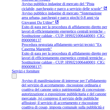
Avviso pubblico indagine di mercato del “Pista
ciclabile, parcheggio e parco a servizio delle scuole”
Avviso pubblico indagine di mercato “Sistemazione
area urbana, parcheggi e parco giochi 0-8 anni via
Giovanni Da Udine”
Esito di gara per la procedura di affidamento diretto per
lavori di efficientamento energetico centrali termiche –
Sostituzione caldaie - CUP: H99J21006440001; CIG:
8900098137
Procedura negoziata affidamento servizi tecnici "Ex
Caserma Margreth"
Esito di gara per la procedura di affidamento diretto per
lavori di efficientamento energetico centrali termiche –
Sostituzione caldaie - CUP: H99J21006440001; CIG:
8900098137;
Servizi e forniture
Avviso di manifestazione di interesse per l’affidamento
del servizio di accertamento, riscossione ordinaria e
coattiva del canone unico patrimoniale di concessione,
autorizzazione o esposizione pubblicitaria e del canone
mercatale, ivi compreso il servizio delle pubbliche
affissioni; il servizio di accertamento e riscossione
coattiva di cosap, imposta comunale sulla pubblicità e