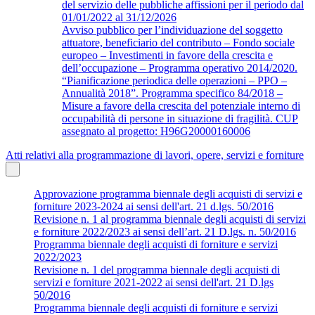
del servizio delle pubbliche affissioni per il periodo dal
01/01/2022 al 31/12/2026
Avviso pubblico per l’individuazione del soggetto
attuatore, beneficiario del contributo – Fondo sociale
europeo – Investimenti in favore della crescita e
dell’occupazione – Programma operativo 2014/2020.
“Pianificazione periodica delle operazioni – PPO –
Annualità 2018”. Programma specifico 84/2018 –
Misure a favore della crescita del potenziale interno di
occupabilità di persone in situazione di fragilità. CUP
assegnato al progetto: H96G20000160006
Atti relativi alla programmazione di lavori, opere, servizi e forniture
Approvazione programma biennale degli acquisti di servizi e
forniture 2023-2024 ai sensi dell'art. 21 d.lgs. 50/2016
Revisione n. 1 al programma biennale degli acquisti di servizi
e forniture 2022/2023 ai sensi dell’art. 21 D.lgs. n. 50/2016
Programma biennale degli acquisti di forniture e servizi
2022/2023
Revisione n. 1 del programma biennale degli acquisti di
servizi e forniture 2021-2022 ai sensi dell'art. 21 D.lgs
50/2016
Programma biennale degli acquisti di forniture e servizi