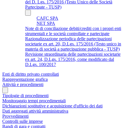
del D. Lgs. 175/2016 (Testo Unico delle Società
Partecipate - TUSP)
CAFC SPA
NET SPA
Note di di conciliazione debiti/crediti con i propri enti
strumentali e le società controllate e partecipate
Razionalizzazione periodica delle partecipazioni
societarie ex art. 20, D.Lgs. 175/2016 (Testo unico in
materia di società a partecipazione pubblica - TUSP)
Revisione straordinaria delle partecipazioni societarie
ex art. 24, D.Lgs. 175/2016, come modificato dal
D.Lgs. 100/2017
Enti di diritto privato controllati
Rappresentazione grafica
Attività e procedimenti
Tipologie di procedimenti
Monitoraggio tempi procedimentali
Dichiarazioni sostitutive e acquisizione d'ufficio dei dati
Dati aggregati attività amministrativa
Provvedimenti
Controlli sulle imprese
Bandi di gara e contratti