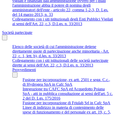
vigilati e finanziati dall'amministrazione ovvero per i quali
l'amministrazione abbia il potere di nomina degli
amministratori dell'ente - articolo 22, comma 1-2-3, D. Lgs.
del 14 marzo 2013, n. 33
Collegamento con i siti istituzionali degli Enti Pubblici Vigilati
ai sensi dell'Art. 22, c.3, D.Lgs. n. 33/2013
Società partecipate
Elenco delle società di cui l'amministrazione detiene
direttamente quote di partecipazione anche minoritaria - Art.
22, c. 1, lett. b), d.lgs. n. 33/2013
Collegamento con i siti istituzionali delle società partecipate
dirette ai sensi dell'Art. 22, c.3, D.Lgs. n. 33/2013
Provvedimenti
Fusione per incorporazione, ex artt. 2501 e segg. C.c.,
di Hydrogea SpA in Cafc SpA
Integrazione tra CAFC SpA ed Acquedotto Poiana
SpA - atti in pubblica consultazione ai sensi dell'art. 5 c.
2 del D. Lgs. 175/2016
Fusione per incorporazione di Friulab Srl in Cafc SpA
Linee di indirizzo in materia di contenimento delle
spese di funzionamento e del personale ex art. 19, c. 5,