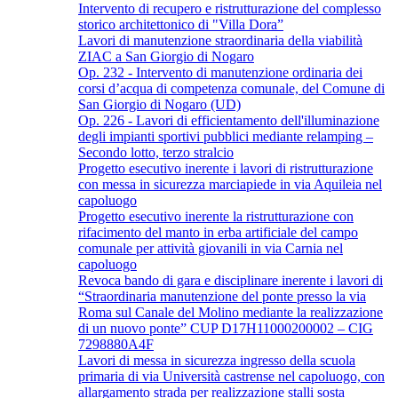
Intervento di recupero e ristrutturazione del complesso
storico architettonico di "Villa Dora”
Lavori di manutenzione straordinaria della viabilità
ZIAC a San Giorgio di Nogaro
Op. 232 - Intervento di manutenzione ordinaria dei
corsi d’acqua di competenza comunale, del Comune di
San Giorgio di Nogaro (UD)
Op. 226 - Lavori di efficientamento dell'illuminazione
degli impianti sportivi pubblici mediante relamping –
Secondo lotto, terzo stralcio
Progetto esecutivo inerente i lavori di ristrutturazione
con messa in sicurezza marciapiede in via Aquileia nel
capoluogo
Progetto esecutivo inerente la ristrutturazione con
rifacimento del manto in erba artificiale del campo
comunale per attività giovanili in via Carnia nel
capoluogo
Revoca bando di gara e disciplinare inerente i lavori di
“Straordinaria manutenzione del ponte presso la via
Roma sul Canale del Molino mediante la realizzazione
di un nuovo ponte” CUP D17H11000200002 – CIG
7298880A4F
Lavori di messa in sicurezza ingresso della scuola
primaria di via Università castrense nel capoluogo, con
allargamento strada per realizzazione stalli sosta