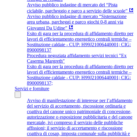
Avviso pubblico indagine di mercato del “Pista
ciclabile, parcheggio e parco a servizio delle scuole”
Avviso pubblico indagine di mercato “Sistemazione
area urbana, parcheggi e parco giochi 0-8 anni via
Giovanni Da Udine”
Esito di gara per la procedura di affidamento diretto per
lavori di efficientamento energetico centrali termiche –
Sostituzione caldaie - CUP: H99J21006440001; CIG:
8900098137
Procedura negoziata affidamento servizi tecnici "Ex
Caserma Margreth"
Esito di gara per la procedura di affidamento diretto per
lavori di efficientamento energetico centrali termiche –
Sostituzione caldaie - CUP: H99J21006440001; CIG:
8900098137;
Servizi e forniture
Avviso di manifestazione di interesse per l’affidamento
del servizio di accertamento, riscossione ordinaria e
coattiva del canone unico patrimoniale di concessione,
autorizzazione o esposizione pubblicitaria e del canone
mercatale, ivi compreso il servizio delle pubbliche
affissioni; il servizio di accertamento e riscossione
coattiva di cosap, imposta comunale sulla pubblicità e