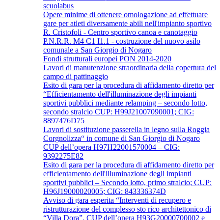
scuolabus
Opere minime di ottenere omologazione ad effettuare
gare per atleti diversamente abili nell'impianto sportivo
R. Cristofoli - Centro sportivo canoa e canotaggio
P.N.R.R. M4 C1 I1.1 - costruzione del nuovo asilo
comunale a San Giorgio di Nogaro
Fondi strutturali europei PON 2014-2020
Lavori di manutenzione straordinaria della copertura del
campo di pattinaggio
Esito di gara per la procedura di affidamento diretto per
“Efficientamento dell'illuminazione degli impianti
sportivi pubblici mediante relamping – secondo lotto,
secondo stralcio CUP: H99J21007090001; CIG:
8897476D75
Lavori di sostituzione passerella in legno sulla Roggia
Corgnolizza“ in comune di San Giorgio di Nogaro
CUP dell’opera H97H22001570004 – CIG:
9392275E82
Esito di gara per la procedura di affidamento diretto per
efficientamento dell'illuminazione degli impianti
sportivi pubblici – Secondo lotto, primo stralcio; CUP:
H96J19000020005; CIG: 843336374D
Avviso di gara esperita “Interventi di recupero e
ristrutturazione del complesso sto rico architettonico di
“Villa Dora”. CUP dell’opera H93G20000700002 e