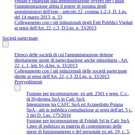
vigilati e finanziati dall'amministrazione ovvero per i quali
l'amministrazione abbia il potere di nomina degli
amministratori dell'ente - articolo 22, comma 1-2-3, D. Lgs.
del 14 marzo 2013, n. 33
Collegamento con i siti istituzionali degli Enti Pubblici Vigilati
ai sensi dell'Art. 22, c.3, D.Lgs. n. 33/2013
Società partecipate
Elenco delle società di cui l'amministrazione detiene
direttamente quote di partecipazione anche minoritaria - Art.
22, c. 1, lett. b), d.lgs. n. 33/2013
Collegamento con i siti istituzionali delle società partecipate
dirette ai sensi dell'Art. 22, c.3, D.Lgs. n. 33/2013
Provvedimenti
Fusione per incorporazione, ex artt. 2501 e segg. C.c.,
di Hydrogea SpA in Cafc SpA
Integrazione tra CAFC SpA ed Acquedotto Poiana
SpA - atti in pubblica consultazione ai sensi dell'art. 5 c.
2 del D. Lgs. 175/2016
Fusione per incorporazione di Friulab Srl in Cafc SpA
Linee di indirizzo in materia di contenimento delle
spese di funzionamento e del personale ex art. 19, c. 5,