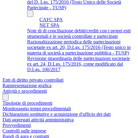
del D. Lgs. 175/2016 (Testo Unico delle Società
Partecipate - TUSP)
CAFC SPA
NET SPA
Note di di conciliazione debiti/crediti con i propri enti
strumentali e le società controllate e partecipate
Razionalizzazione periodica delle partecipazioni
societarie ex art. 20, D.Lgs. 175/2016 (Testo unico in
materia di società a partecipazione pubblica - TUSP)
Revisione straordinaria delle partecipazioni societarie
ex art. 24, D.Lgs. 175/2016, come modificato dal
D.Lgs. 100/2017
Enti di diritto privato controllati
Rappresentazione grafica
Attività e procedimenti
Tipologie di procedimenti
Monitoraggio tempi procedimentali
Dichiarazioni sostitutive e acquisizione d'ufficio dei dati
Dati aggregati attività amministrativa
Provvedimenti
Controlli sulle imprese
Bandi di gara e contratti