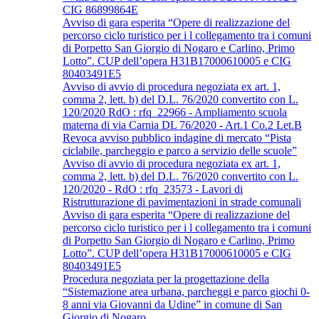
CIG 86899864E
Avviso di gara esperita “Opere di realizzazione del
percorso ciclo turistico per i l collegamento tra i comuni
di Porpetto San Giorgio di Nogaro e Carlino, Primo
Lotto”. CUP dell’opera H31B17000610005 e CIG
80403491E5
Avviso di avvio di procedura negoziata ex art. 1,
comma 2, lett. b) del D.L. 76/2020 convertito con L.
120/2020 RdO : rfq_22966 - Ampliamento scuola
materna di via Carnia DL 76/2020 - Art.1 Co.2 Let.B
Revoca avviso pubblico indagine di mercato “Pista
ciclabile, parcheggio e parco a servizio delle scuole”
Avviso di avvio di procedura negoziata ex art. 1,
comma 2, lett. b) del D.L. 76/2020 convertito con L.
120/2020 - RdO : rfq_23573 - Lavori di
Ristrutturazione di pavimentazioni in strade comunali
Avviso di gara esperita “Opere di realizzazione del
percorso ciclo turistico per i l collegamento tra i comuni
di Porpetto San Giorgio di Nogaro e Carlino, Primo
Lotto”. CUP dell’opera H31B17000610005 e CIG
80403491E5
Procedura negoziata per la progettazione della
“Sistemazione area urbana, parcheggi e parco giochi 0-
8 anni via Giovanni da Udine” in comune di San
Giorgio di Nogaro