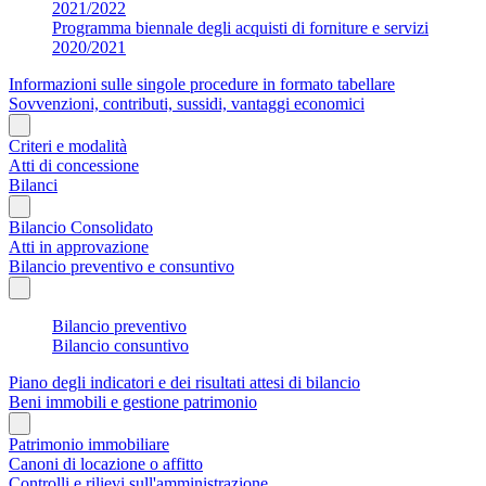
2021/2022
Programma biennale degli acquisti di forniture e servizi
2020/2021
Informazioni sulle singole procedure in formato tabellare
Sovvenzioni, contributi, sussidi, vantaggi economici
Criteri e modalità
Atti di concessione
Bilanci
Bilancio Consolidato
Atti in approvazione
Bilancio preventivo e consuntivo
Bilancio preventivo
Bilancio consuntivo
Piano degli indicatori e dei risultati attesi di bilancio
Beni immobili e gestione patrimonio
Patrimonio immobiliare
Canoni di locazione o affitto
Controlli e rilievi sull'amministrazione