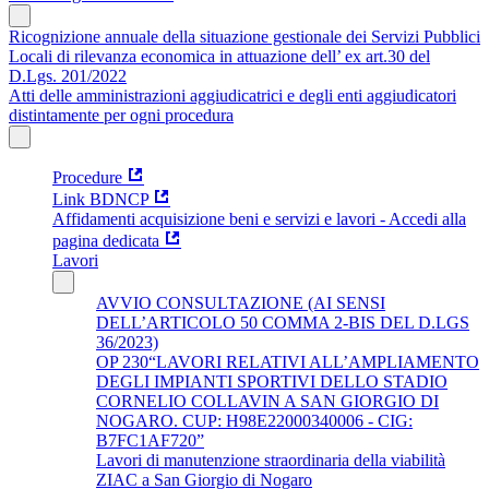
Ricognizione annuale della situazione gestionale dei Servizi Pubblici
Locali di rilevanza economica in attuazione dell’ ex art.30 del
D.Lgs. 201/2022
Atti delle amministrazioni aggiudicatrici e degli enti aggiudicatori
distintamente per ogni procedura
Procedure
Link BDNCP
Affidamenti acquisizione beni e servizi e lavori - Accedi alla
pagina dedicata
Lavori
AVVIO CONSULTAZIONE (AI SENSI
DELL’ARTICOLO 50 COMMA 2-BIS DEL D.LGS
36/2023)
OP 230“LAVORI RELATIVI ALL’AMPLIAMENTO
DEGLI IMPIANTI SPORTIVI DELLO STADIO
CORNELIO COLLAVIN A SAN GIORGIO DI
NOGARO. CUP: H98E22000340006 - CIG:
B7FC1AF720”
Lavori di manutenzione straordinaria della viabilità
ZIAC a San Giorgio di Nogaro