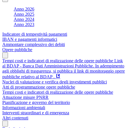
Anno 2026
Anno 2025
Anno 2024
Anno 2023
Indicatore di tempestività pagamenti
IBAN e pagamenti informatici
Ammontare complessivo dei debiti
Opere pubbliche
Tempi costi e indicatori di realizzazione delle opere pubbliche Link
al BDAP - Banca Dati Amministrazioni Pubbliche. In adempimento
agli obblighi di trasparenza, si pubblica il link di monitoraggio opere
pubbliche relativo al BDAP .
Nuclei di valutazione e verifica degli investimenti pubblici
Atti di programmazione opere pubbliche
Tempi costi e indicatori di realizzazione delle opere pubbliche
Attuazione misure PNRR
Pianificazione e governo del territorio
Informazioni ambientali
Interventi straordinari e di emergenza
Altri contenuti