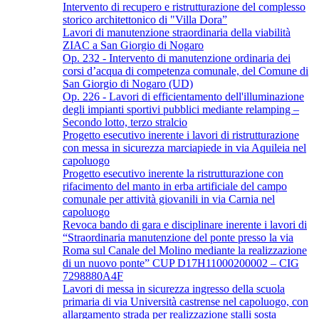
Intervento di recupero e ristrutturazione del complesso
storico architettonico di "Villa Dora”
Lavori di manutenzione straordinaria della viabilità
ZIAC a San Giorgio di Nogaro
Op. 232 - Intervento di manutenzione ordinaria dei
corsi d’acqua di competenza comunale, del Comune di
San Giorgio di Nogaro (UD)
Op. 226 - Lavori di efficientamento dell'illuminazione
degli impianti sportivi pubblici mediante relamping –
Secondo lotto, terzo stralcio
Progetto esecutivo inerente i lavori di ristrutturazione
con messa in sicurezza marciapiede in via Aquileia nel
capoluogo
Progetto esecutivo inerente la ristrutturazione con
rifacimento del manto in erba artificiale del campo
comunale per attività giovanili in via Carnia nel
capoluogo
Revoca bando di gara e disciplinare inerente i lavori di
“Straordinaria manutenzione del ponte presso la via
Roma sul Canale del Molino mediante la realizzazione
di un nuovo ponte” CUP D17H11000200002 – CIG
7298880A4F
Lavori di messa in sicurezza ingresso della scuola
primaria di via Università castrense nel capoluogo, con
allargamento strada per realizzazione stalli sosta