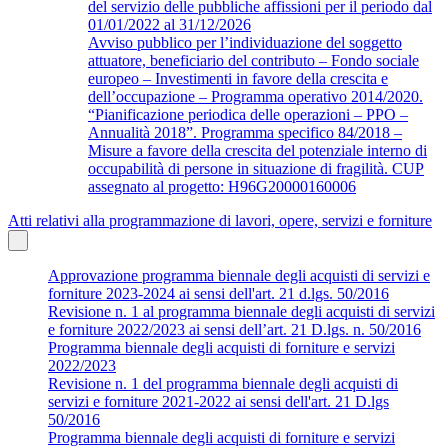
del servizio delle pubbliche affissioni per il periodo dal
01/01/2022 al 31/12/2026
Avviso pubblico per l’individuazione del soggetto
attuatore, beneficiario del contributo – Fondo sociale
europeo – Investimenti in favore della crescita e
dell’occupazione – Programma operativo 2014/2020.
“Pianificazione periodica delle operazioni – PPO –
Annualità 2018”. Programma specifico 84/2018 –
Misure a favore della crescita del potenziale interno di
occupabilità di persone in situazione di fragilità. CUP
assegnato al progetto: H96G20000160006
Atti relativi alla programmazione di lavori, opere, servizi e forniture
Approvazione programma biennale degli acquisti di servizi e
forniture 2023-2024 ai sensi dell'art. 21 d.lgs. 50/2016
Revisione n. 1 al programma biennale degli acquisti di servizi
e forniture 2022/2023 ai sensi dell’art. 21 D.lgs. n. 50/2016
Programma biennale degli acquisti di forniture e servizi
2022/2023
Revisione n. 1 del programma biennale degli acquisti di
servizi e forniture 2021-2022 ai sensi dell'art. 21 D.lgs
50/2016
Programma biennale degli acquisti di forniture e servizi