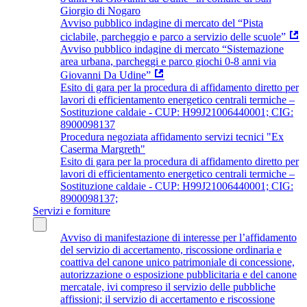
Giorgio di Nogaro
Avviso pubblico indagine di mercato del “Pista
ciclabile, parcheggio e parco a servizio delle scuole”
Avviso pubblico indagine di mercato “Sistemazione
area urbana, parcheggi e parco giochi 0-8 anni via
Giovanni Da Udine”
Esito di gara per la procedura di affidamento diretto per
lavori di efficientamento energetico centrali termiche –
Sostituzione caldaie - CUP: H99J21006440001; CIG:
8900098137
Procedura negoziata affidamento servizi tecnici "Ex
Caserma Margreth"
Esito di gara per la procedura di affidamento diretto per
lavori di efficientamento energetico centrali termiche –
Sostituzione caldaie - CUP: H99J21006440001; CIG:
8900098137;
Servizi e forniture
Avviso di manifestazione di interesse per l’affidamento
del servizio di accertamento, riscossione ordinaria e
coattiva del canone unico patrimoniale di concessione,
autorizzazione o esposizione pubblicitaria e del canone
mercatale, ivi compreso il servizio delle pubbliche
affissioni; il servizio di accertamento e riscossione