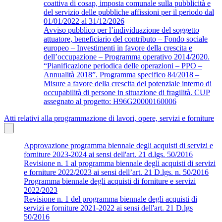
coattiva di cosap, imposta comunale sulla pubblicità e
del servizio delle pubbliche affissioni per il periodo dal
01/01/2022 al 31/12/2026
Avviso pubblico per l’individuazione del soggetto
attuatore, beneficiario del contributo – Fondo sociale
europeo – Investimenti in favore della crescita e
dell’occupazione – Programma operativo 2014/2020.
“Pianificazione periodica delle operazioni – PPO –
Annualità 2018”. Programma specifico 84/2018 –
Misure a favore della crescita del potenziale interno di
occupabilità di persone in situazione di fragilità. CUP
assegnato al progetto: H96G20000160006
Atti relativi alla programmazione di lavori, opere, servizi e forniture
Approvazione programma biennale degli acquisti di servizi e
forniture 2023-2024 ai sensi dell'art. 21 d.lgs. 50/2016
Revisione n. 1 al programma biennale degli acquisti di servizi
e forniture 2022/2023 ai sensi dell’art. 21 D.lgs. n. 50/2016
Programma biennale degli acquisti di forniture e servizi
2022/2023
Revisione n. 1 del programma biennale degli acquisti di
servizi e forniture 2021-2022 ai sensi dell'art. 21 D.lgs
50/2016