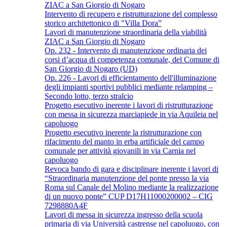
ZIAC a San Giorgio di Nogaro
Intervento di recupero e ristrutturazione del complesso
storico architettonico di "Villa Dora”
Lavori di manutenzione straordinaria della viabilità
ZIAC a San Giorgio di Nogaro
Op. 232 - Intervento di manutenzione ordinaria dei
corsi d’acqua di competenza comunale, del Comune di
San Giorgio di Nogaro (UD)
Op. 226 - Lavori di efficientamento dell'illuminazione
degli impianti sportivi pubblici mediante relamping –
Secondo lotto, terzo stralcio
Progetto esecutivo inerente i lavori di ristrutturazione
con messa in sicurezza marciapiede in via Aquileia nel
capoluogo
Progetto esecutivo inerente la ristrutturazione con
rifacimento del manto in erba artificiale del campo
comunale per attività giovanili in via Carnia nel
capoluogo
Revoca bando di gara e disciplinare inerente i lavori di
“Straordinaria manutenzione del ponte presso la via
Roma sul Canale del Molino mediante la realizzazione
di un nuovo ponte” CUP D17H11000200002 – CIG
7298880A4F
Lavori di messa in sicurezza ingresso della scuola
primaria di via Università castrense nel capoluogo, con