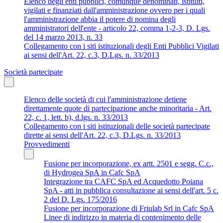
Elenco degli enti pubblici, comunque denominati, istituiti,
vigilati e finanziati dall'amministrazione ovvero per i quali
l'amministrazione abbia il potere di nomina degli
amministratori dell'ente - articolo 22, comma 1-2-3, D. Lgs.
del 14 marzo 2013, n. 33
Collegamento con i siti istituzionali degli Enti Pubblici Vigilati
ai sensi dell'Art. 22, c.3, D.Lgs. n. 33/2013
Società partecipate
Elenco delle società di cui l'amministrazione detiene
direttamente quote di partecipazione anche minoritaria - Art.
22, c. 1, lett. b), d.lgs. n. 33/2013
Collegamento con i siti istituzionali delle società partecipate
dirette ai sensi dell'Art. 22, c.3, D.Lgs. n. 33/2013
Provvedimenti
Fusione per incorporazione, ex artt. 2501 e segg. C.c.,
di Hydrogea SpA in Cafc SpA
Integrazione tra CAFC SpA ed Acquedotto Poiana
SpA - atti in pubblica consultazione ai sensi dell'art. 5 c.
2 del D. Lgs. 175/2016
Fusione per incorporazione di Friulab Srl in Cafc SpA
Linee di indirizzo in materia di contenimento delle