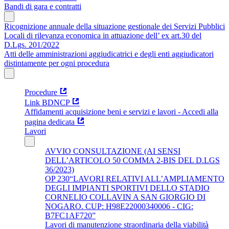
Bandi di gara e contratti
Ricognizione annuale della situazione gestionale dei Servizi Pubblici
Locali di rilevanza economica in attuazione dell’ ex art.30 del
D.Lgs. 201/2022
Atti delle amministrazioni aggiudicatrici e degli enti aggiudicatori
distintamente per ogni procedura
Procedure
Link BDNCP
Affidamenti acquisizione beni e servizi e lavori - Accedi alla
pagina dedicata
Lavori
AVVIO CONSULTAZIONE (AI SENSI
DELL’ARTICOLO 50 COMMA 2-BIS DEL D.LGS
36/2023)
OP 230“LAVORI RELATIVI ALL’AMPLIAMENTO
DEGLI IMPIANTI SPORTIVI DELLO STADIO
CORNELIO COLLAVIN A SAN GIORGIO DI
NOGARO. CUP: H98E22000340006 - CIG:
B7FC1AF720”
Lavori di manutenzione straordinaria della viabilità