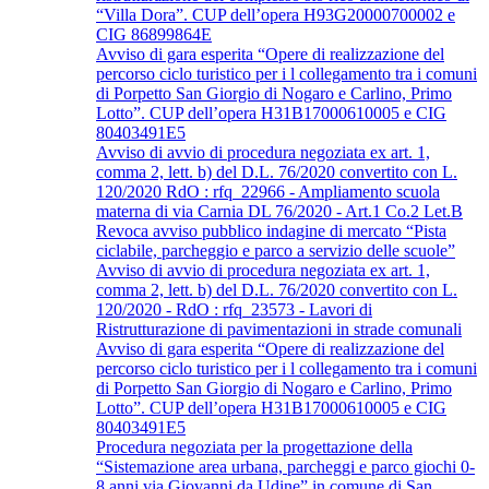
“Villa Dora”. CUP dell’opera H93G20000700002 e
CIG 86899864E
Avviso di gara esperita “Opere di realizzazione del
percorso ciclo turistico per i l collegamento tra i comuni
di Porpetto San Giorgio di Nogaro e Carlino, Primo
Lotto”. CUP dell’opera H31B17000610005 e CIG
80403491E5
Avviso di avvio di procedura negoziata ex art. 1,
comma 2, lett. b) del D.L. 76/2020 convertito con L.
120/2020 RdO : rfq_22966 - Ampliamento scuola
materna di via Carnia DL 76/2020 - Art.1 Co.2 Let.B
Revoca avviso pubblico indagine di mercato “Pista
ciclabile, parcheggio e parco a servizio delle scuole”
Avviso di avvio di procedura negoziata ex art. 1,
comma 2, lett. b) del D.L. 76/2020 convertito con L.
120/2020 - RdO : rfq_23573 - Lavori di
Ristrutturazione di pavimentazioni in strade comunali
Avviso di gara esperita “Opere di realizzazione del
percorso ciclo turistico per i l collegamento tra i comuni
di Porpetto San Giorgio di Nogaro e Carlino, Primo
Lotto”. CUP dell’opera H31B17000610005 e CIG
80403491E5
Procedura negoziata per la progettazione della
“Sistemazione area urbana, parcheggi e parco giochi 0-
8 anni via Giovanni da Udine” in comune di San