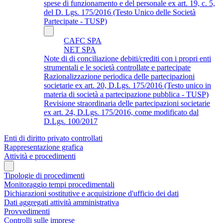
spese di funzionamento e del personale ex art. 19, c. 5,
del D. Lgs. 175/2016 (Testo Unico delle Società
Partecipate - TUSP)
CAFC SPA
NET SPA
Note di di conciliazione debiti/crediti con i propri enti
strumentali e le società controllate e partecipate
Razionalizzazione periodica delle partecipazioni
societarie ex art. 20, D.Lgs. 175/2016 (Testo unico in
materia di società a partecipazione pubblica - TUSP)
Revisione straordinaria delle partecipazioni societarie
ex art. 24, D.Lgs. 175/2016, come modificato dal
D.Lgs. 100/2017
Enti di diritto privato controllati
Rappresentazione grafica
Attività e procedimenti
Tipologie di procedimenti
Monitoraggio tempi procedimentali
Dichiarazioni sostitutive e acquisizione d'ufficio dei dati
Dati aggregati attività amministrativa
Provvedimenti
Controlli sulle imprese