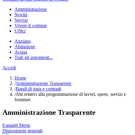
Amministrazione
Novità
Servizi
Vivere il comune
Uffici
Anziano
Abitazione
Acqua
Tutti gli argomenti...
Accedi
Home
/
Amministrazione Trasparente
/
Bandi di gara e contratti
/
Atti relativi alla programmazione di lavori, opere, servizi e
forniture
Amministrazione Trasparente
Espandi Menu
Disposizioni generali