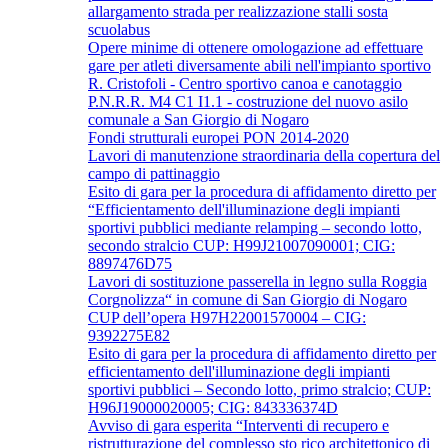
allargamento strada per realizzazione stalli sosta
scuolabus
Opere minime di ottenere omologazione ad effettuare
gare per atleti diversamente abili nell'impianto sportivo
R. Cristofoli - Centro sportivo canoa e canotaggio
P.N.R.R. M4 C1 I1.1 - costruzione del nuovo asilo
comunale a San Giorgio di Nogaro
Fondi strutturali europei PON 2014-2020
Lavori di manutenzione straordinaria della copertura del
campo di pattinaggio
Esito di gara per la procedura di affidamento diretto per
“Efficientamento dell'illuminazione degli impianti
sportivi pubblici mediante relamping – secondo lotto,
secondo stralcio CUP: H99J21007090001; CIG:
8897476D75
Lavori di sostituzione passerella in legno sulla Roggia
Corgnolizza“ in comune di San Giorgio di Nogaro
CUP dell’opera H97H22001570004 – CIG:
9392275E82
Esito di gara per la procedura di affidamento diretto per
efficientamento dell'illuminazione degli impianti
sportivi pubblici – Secondo lotto, primo stralcio; CUP:
H96J19000020005; CIG: 843336374D
Avviso di gara esperita “Interventi di recupero e
ristrutturazione del complesso sto rico architettonico di