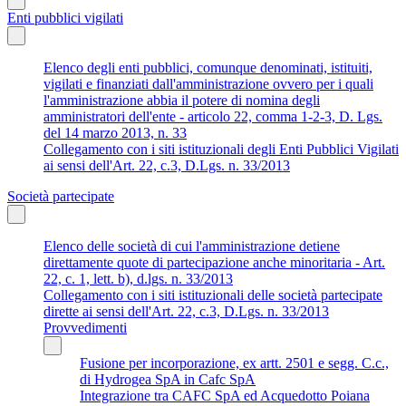
Enti pubblici vigilati
Elenco degli enti pubblici, comunque denominati, istituiti,
vigilati e finanziati dall'amministrazione ovvero per i quali
l'amministrazione abbia il potere di nomina degli
amministratori dell'ente - articolo 22, comma 1-2-3, D. Lgs.
del 14 marzo 2013, n. 33
Collegamento con i siti istituzionali degli Enti Pubblici Vigilati
ai sensi dell'Art. 22, c.3, D.Lgs. n. 33/2013
Società partecipate
Elenco delle società di cui l'amministrazione detiene
direttamente quote di partecipazione anche minoritaria - Art.
22, c. 1, lett. b), d.lgs. n. 33/2013
Collegamento con i siti istituzionali delle società partecipate
dirette ai sensi dell'Art. 22, c.3, D.Lgs. n. 33/2013
Provvedimenti
Fusione per incorporazione, ex artt. 2501 e segg. C.c.,
di Hydrogea SpA in Cafc SpA
Integrazione tra CAFC SpA ed Acquedotto Poiana