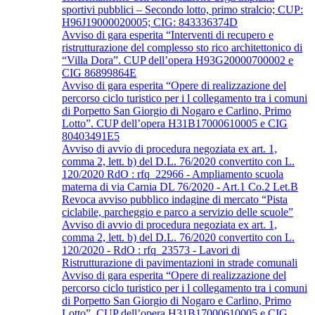
sportivi pubblici – Secondo lotto, primo stralcio; CUP:
H96J19000020005; CIG: 843336374D
Avviso di gara esperita “Interventi di recupero e
ristrutturazione del complesso sto rico architettonico di
“Villa Dora”. CUP dell’opera H93G20000700002 e
CIG 86899864E
Avviso di gara esperita “Opere di realizzazione del
percorso ciclo turistico per i l collegamento tra i comuni
di Porpetto San Giorgio di Nogaro e Carlino, Primo
Lotto”. CUP dell’opera H31B17000610005 e CIG
80403491E5
Avviso di avvio di procedura negoziata ex art. 1,
comma 2, lett. b) del D.L. 76/2020 convertito con L.
120/2020 RdO : rfq_22966 - Ampliamento scuola
materna di via Carnia DL 76/2020 - Art.1 Co.2 Let.B
Revoca avviso pubblico indagine di mercato “Pista
ciclabile, parcheggio e parco a servizio delle scuole”
Avviso di avvio di procedura negoziata ex art. 1,
comma 2, lett. b) del D.L. 76/2020 convertito con L.
120/2020 - RdO : rfq_23573 - Lavori di
Ristrutturazione di pavimentazioni in strade comunali
Avviso di gara esperita “Opere di realizzazione del
percorso ciclo turistico per i l collegamento tra i comuni
di Porpetto San Giorgio di Nogaro e Carlino, Primo
Lotto”. CUP dell’opera H31B17000610005 e CIG