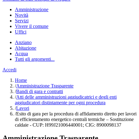
Amministrazione
Novità
Servizi
Vivere il comune
Uffici
Anziano
Abitazione
Acqua
Tutti gli argomenti...
Accedi
Home
/
Amministrazione Trasparente
/
Bandi di gara e contratti
/
Atti delle amministrazioni aggiudicatrici e degli enti
aggiudicatori distintamente per ogni procedura
/
Lavori
/
Esito di gara per la procedura di affidamento diretto per lavori
di efficientamento energetico centrali termiche – Sostituzione
caldaie - CUP: H99J21006440001; CIG: 8900098137
Amministrazione Trasparente