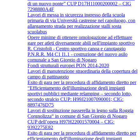
di un nuovo ponte” CUP D17H11000200002 – CIG
7298880A4F
Lavori di messa in sicurezza ingresso della scuola
primaria di via Università castrense nel capoluogo, con
allargamento strada per realizzazione stalli sosta
scuolabus
Opere minime di ottenere omologazione ad effettuare
gare per atleti diversamente abili nell'impianto sportivo
R. Cristofoli - Centro sportivo canoa e canotaggio
P.N.R.R. M4 C1 I1.1 - costruzione del nuovo asilo
comunale a San Giorgio di Nogaro
Fondi strutturali europei PON 2014-2020
Lavori di manutenzione straordinaria della copertura del
campo di pattinaggio
Esito di gara per la procedura di affidamento diretto per
“Efficientamento dell'illuminazione degli impianti
sportivi pubblici mediante relamping – secondo lotto,
secondo stralcio CUP: H99J21007090001; CIG:
8897476D75
Lavori di sostituzione passerella in legno sulla Roggia
Corgnolizza“ in comune di San Giorgio di Nogaro
CUP dell’opera H97H22001570004 – CIG:
9392275E82
Esito di gara per la procedura di affidamento diretto per
efficientamento dell'illuminazione degli impianti