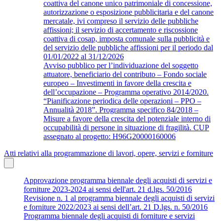
coattiva del canone unico patrimoniale di concessione,
autorizzazione o esposizione pubblicitaria e del canone
mercatale, ivi compreso il servizio delle pubbliche
affissioni; il servizio di accertamento e riscossione
coattiva di cosap, imposta comunale sulla pubblicità e
del servizio delle pubbliche affissioni per il periodo dal
01/01/2022 al 31/12/2026
Avviso pubblico per l’individuazione del soggetto
attuatore, beneficiario del contributo – Fondo sociale
europeo – Investimenti in favore della crescita e
dell’occupazione – Programma operativo 2014/2020.
“Pianificazione periodica delle operazioni – PPO –
Annualità 2018”. Programma specifico 84/2018 –
Misure a favore della crescita del potenziale interno di
occupabilità di persone in situazione di fragilità. CUP
assegnato al progetto: H96G20000160006
Atti relativi alla programmazione di lavori, opere, servizi e forniture
Approvazione programma biennale degli acquisti di servizi e
forniture 2023-2024 ai sensi dell'art. 21 d.lgs. 50/2016
Revisione n. 1 al programma biennale degli acquisti di servizi
e forniture 2022/2023 ai sensi dell’art. 21 D.lgs. n. 50/2016
Programma biennale degli acquisti di forniture e servizi