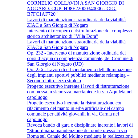
CORNELIO COLLAVIN A SAN GIORGIO DI
NOGARO. CUP: H98E22000340006 - CIG:
B7FC1AF720”
Lavori di manutenzione straordinaria della viabilità
ZIAC a San Giorgio di Nogaro
Intervento di recupero e ristrutturazione del complesso
storico architettonico di "Villa Dora”
Lavori di manutenzione straordinaria della viabilità
ZIAC a San Giorgio di Nogaro
Op. 232 - Intervento di manutenzione ordinaria dei
corsi d’acqua di competenza comunale, del Comune di
San Giorgio di Nogaro (UD)
Op. 226 - Lavori di efficientamento dell'illuminazione
degli impianti sportivi pubblici mediante relamping –
Secondo lotto, terzo stralcio
Progetto esecutivo inerente i lavori di ristrutturazione
con messa in sicurezza marciapiede in via Aquileia nel
capoluogo
Progetto esecutivo inerente la ristrutturazione con
rifacimento del manto in erba artificiale del campo
comunale per attività giovanili in via Carnia nel
capoluogo
Revoca bando di gara e disciplinare inerente i lavori di
“Straordinaria manutenzione del ponte presso la via
Roma sul Canale del Molino mediante la realizzazione