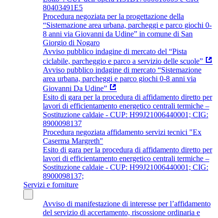
80403491E5
Procedura negoziata per la progettazione della
“Sistemazione area urbana, parcheggi e parco giochi 0-
8 anni via Giovanni da Udine” in comune di San
Giorgio di Nogaro
Avviso pubblico indagine di mercato del “Pista
ciclabile, parcheggio e parco a servizio delle scuole”
Avviso pubblico indagine di mercato “Sistemazione
area urbana, parcheggi e parco giochi 0-8 anni via
Giovanni Da Udine”
Esito di gara per la procedura di affidamento diretto per
lavori di efficientamento energetico centrali termiche –
Sostituzione caldaie - CUP: H99J21006440001; CIG:
8900098137
Procedura negoziata affidamento servizi tecnici "Ex
Caserma Margreth"
Esito di gara per la procedura di affidamento diretto per
lavori di efficientamento energetico centrali termiche –
Sostituzione caldaie - CUP: H99J21006440001; CIG:
8900098137;
Servizi e forniture
Avviso di manifestazione di interesse per l’affidamento
del servizio di accertamento, riscossione ordinaria e