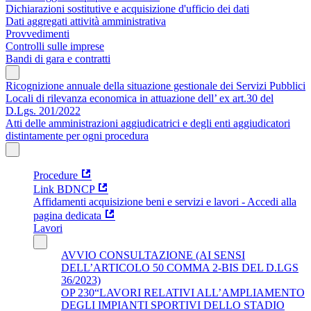
Dichiarazioni sostitutive e acquisizione d'ufficio dei dati
Dati aggregati attività amministrativa
Provvedimenti
Controlli sulle imprese
Bandi di gara e contratti
Ricognizione annuale della situazione gestionale dei Servizi Pubblici
Locali di rilevanza economica in attuazione dell’ ex art.30 del
D.Lgs. 201/2022
Atti delle amministrazioni aggiudicatrici e degli enti aggiudicatori
distintamente per ogni procedura
Procedure
Link BDNCP
Affidamenti acquisizione beni e servizi e lavori - Accedi alla
pagina dedicata
Lavori
AVVIO CONSULTAZIONE (AI SENSI
DELL’ARTICOLO 50 COMMA 2-BIS DEL D.LGS
36/2023)
OP 230“LAVORI RELATIVI ALL’AMPLIAMENTO
DEGLI IMPIANTI SPORTIVI DELLO STADIO