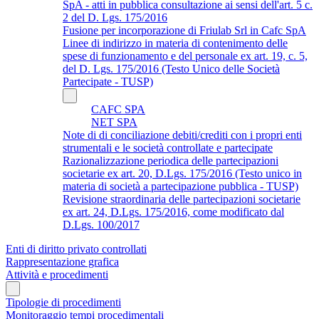
SpA - atti in pubblica consultazione ai sensi dell'art. 5 c.
2 del D. Lgs. 175/2016
Fusione per incorporazione di Friulab Srl in Cafc SpA
Linee di indirizzo in materia di contenimento delle
spese di funzionamento e del personale ex art. 19, c. 5,
del D. Lgs. 175/2016 (Testo Unico delle Società
Partecipate - TUSP)
CAFC SPA
NET SPA
Note di di conciliazione debiti/crediti con i propri enti
strumentali e le società controllate e partecipate
Razionalizzazione periodica delle partecipazioni
societarie ex art. 20, D.Lgs. 175/2016 (Testo unico in
materia di società a partecipazione pubblica - TUSP)
Revisione straordinaria delle partecipazioni societarie
ex art. 24, D.Lgs. 175/2016, come modificato dal
D.Lgs. 100/2017
Enti di diritto privato controllati
Rappresentazione grafica
Attività e procedimenti
Tipologie di procedimenti
Monitoraggio tempi procedimentali