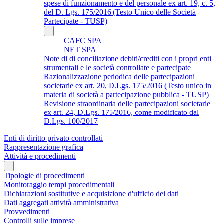
spese di funzionamento e del personale ex art. 19, c. 5,
del D. Lgs. 175/2016 (Testo Unico delle Società
Partecipate - TUSP)
CAFC SPA
NET SPA
Note di di conciliazione debiti/crediti con i propri enti
strumentali e le società controllate e partecipate
Razionalizzazione periodica delle partecipazioni
societarie ex art. 20, D.Lgs. 175/2016 (Testo unico in
materia di società a partecipazione pubblica - TUSP)
Revisione straordinaria delle partecipazioni societarie
ex art. 24, D.Lgs. 175/2016, come modificato dal
D.Lgs. 100/2017
Enti di diritto privato controllati
Rappresentazione grafica
Attività e procedimenti
Tipologie di procedimenti
Monitoraggio tempi procedimentali
Dichiarazioni sostitutive e acquisizione d'ufficio dei dati
Dati aggregati attività amministrativa
Provvedimenti
Controlli sulle imprese