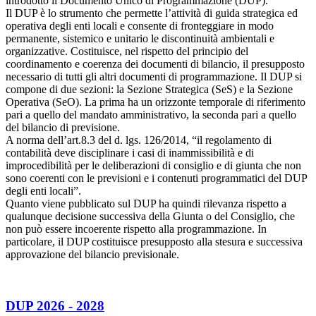
introdotto il Documento Unico di Programmazione (DUP).
Il DUP è lo strumento che permette l’attività di guida strategica ed
operativa degli enti locali e consente di fronteggiare in modo
permanente, sistemico e unitario le discontinuità ambientali e
organizzative. Costituisce, nel rispetto del principio del
coordinamento e coerenza dei documenti di bilancio, il presupposto
necessario di tutti gli altri documenti di programmazione. Il DUP si
compone di due sezioni: la Sezione Strategica (SeS) e la Sezione
Operativa (SeO). La prima ha un orizzonte temporale di riferimento
pari a quello del mandato amministrativo, la seconda pari a quello
del bilancio di previsione.
A norma dell’art.8.3 del d. lgs. 126/2014, “il regolamento di
contabilità deve disciplinare i casi di inammissibilità e di
improcedibilità per le deliberazioni di consiglio e di giunta che non
sono coerenti con le previsioni e i contenuti programmatici del DUP
degli enti locali”.
Quanto viene pubblicato sul DUP ha quindi rilevanza rispetto a
qualunque decisione successiva della Giunta o del Consiglio, che
non può essere incoerente rispetto alla programmazione. In
particolare, il DUP costituisce presupposto alla stesura e successiva
approvazione del bilancio previsionale.
DUP 2026 - 2028