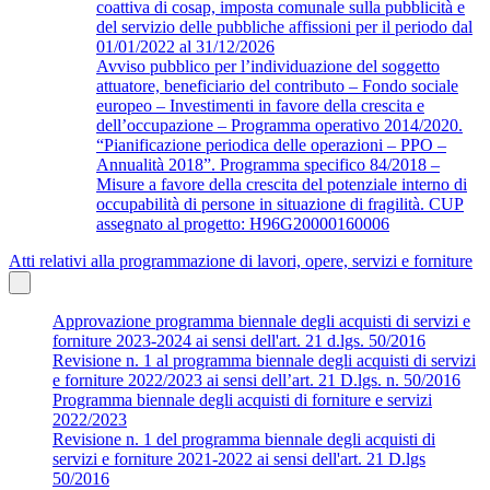
coattiva di cosap, imposta comunale sulla pubblicità e
del servizio delle pubbliche affissioni per il periodo dal
01/01/2022 al 31/12/2026
Avviso pubblico per l’individuazione del soggetto
attuatore, beneficiario del contributo – Fondo sociale
europeo – Investimenti in favore della crescita e
dell’occupazione – Programma operativo 2014/2020.
“Pianificazione periodica delle operazioni – PPO –
Annualità 2018”. Programma specifico 84/2018 –
Misure a favore della crescita del potenziale interno di
occupabilità di persone in situazione di fragilità. CUP
assegnato al progetto: H96G20000160006
Atti relativi alla programmazione di lavori, opere, servizi e forniture
Approvazione programma biennale degli acquisti di servizi e
forniture 2023-2024 ai sensi dell'art. 21 d.lgs. 50/2016
Revisione n. 1 al programma biennale degli acquisti di servizi
e forniture 2022/2023 ai sensi dell’art. 21 D.lgs. n. 50/2016
Programma biennale degli acquisti di forniture e servizi
2022/2023
Revisione n. 1 del programma biennale degli acquisti di
servizi e forniture 2021-2022 ai sensi dell'art. 21 D.lgs
50/2016