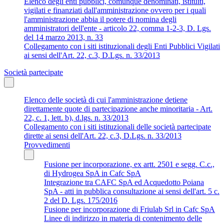
Elenco degli enti pubblici, comunque denominati, istituiti,
vigilati e finanziati dall'amministrazione ovvero per i quali
l'amministrazione abbia il potere di nomina degli
amministratori dell'ente - articolo 22, comma 1-2-3, D. Lgs.
del 14 marzo 2013, n. 33
Collegamento con i siti istituzionali degli Enti Pubblici Vigilati
ai sensi dell'Art. 22, c.3, D.Lgs. n. 33/2013
Società partecipate
Elenco delle società di cui l'amministrazione detiene
direttamente quote di partecipazione anche minoritaria - Art.
22, c. 1, lett. b), d.lgs. n. 33/2013
Collegamento con i siti istituzionali delle società partecipate
dirette ai sensi dell'Art. 22, c.3, D.Lgs. n. 33/2013
Provvedimenti
Fusione per incorporazione, ex artt. 2501 e segg. C.c.,
di Hydrogea SpA in Cafc SpA
Integrazione tra CAFC SpA ed Acquedotto Poiana
SpA - atti in pubblica consultazione ai sensi dell'art. 5 c.
2 del D. Lgs. 175/2016
Fusione per incorporazione di Friulab Srl in Cafc SpA
Linee di indirizzo in materia di contenimento delle