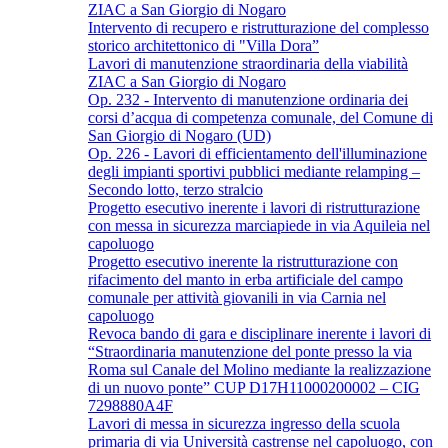
ZIAC a San Giorgio di Nogaro
Intervento di recupero e ristrutturazione del complesso
storico architettonico di "Villa Dora”
Lavori di manutenzione straordinaria della viabilità
ZIAC a San Giorgio di Nogaro
Op. 232 - Intervento di manutenzione ordinaria dei
corsi d’acqua di competenza comunale, del Comune di
San Giorgio di Nogaro (UD)
Op. 226 - Lavori di efficientamento dell'illuminazione
degli impianti sportivi pubblici mediante relamping –
Secondo lotto, terzo stralcio
Progetto esecutivo inerente i lavori di ristrutturazione
con messa in sicurezza marciapiede in via Aquileia nel
capoluogo
Progetto esecutivo inerente la ristrutturazione con
rifacimento del manto in erba artificiale del campo
comunale per attività giovanili in via Carnia nel
capoluogo
Revoca bando di gara e disciplinare inerente i lavori di
“Straordinaria manutenzione del ponte presso la via
Roma sul Canale del Molino mediante la realizzazione
di un nuovo ponte” CUP D17H11000200002 – CIG
7298880A4F
Lavori di messa in sicurezza ingresso della scuola
primaria di via Università castrense nel capoluogo, con