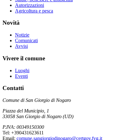
Autorizzazioni
Agricoltura e pesca
Novità
Notizie
Comunicati
Avvisi
Vivere il comune
Luoghi
Eventi
Contatti
Comune di San Giorgio di Nogaro
Piazza del Municipio, 1
33058 San Giorgio di Nogaro (UD)
P.IVA: 00349150300
Tel: +390431623611
Email:
comune.sangiorgiodinogaro@certgov.fvg.it