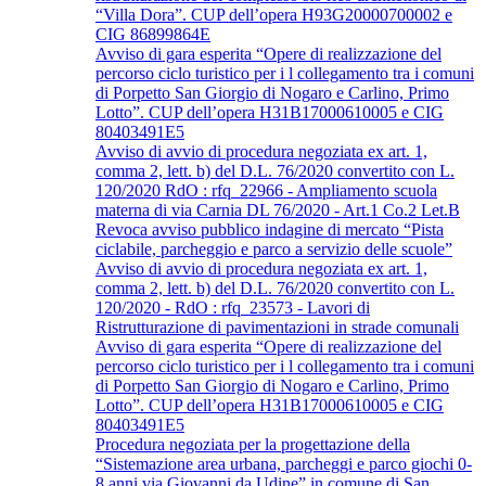
“Villa Dora”. CUP dell’opera H93G20000700002 e
CIG 86899864E
Avviso di gara esperita “Opere di realizzazione del
percorso ciclo turistico per i l collegamento tra i comuni
di Porpetto San Giorgio di Nogaro e Carlino, Primo
Lotto”. CUP dell’opera H31B17000610005 e CIG
80403491E5
Avviso di avvio di procedura negoziata ex art. 1,
comma 2, lett. b) del D.L. 76/2020 convertito con L.
120/2020 RdO : rfq_22966 - Ampliamento scuola
materna di via Carnia DL 76/2020 - Art.1 Co.2 Let.B
Revoca avviso pubblico indagine di mercato “Pista
ciclabile, parcheggio e parco a servizio delle scuole”
Avviso di avvio di procedura negoziata ex art. 1,
comma 2, lett. b) del D.L. 76/2020 convertito con L.
120/2020 - RdO : rfq_23573 - Lavori di
Ristrutturazione di pavimentazioni in strade comunali
Avviso di gara esperita “Opere di realizzazione del
percorso ciclo turistico per i l collegamento tra i comuni
di Porpetto San Giorgio di Nogaro e Carlino, Primo
Lotto”. CUP dell’opera H31B17000610005 e CIG
80403491E5
Procedura negoziata per la progettazione della
“Sistemazione area urbana, parcheggi e parco giochi 0-
8 anni via Giovanni da Udine” in comune di San