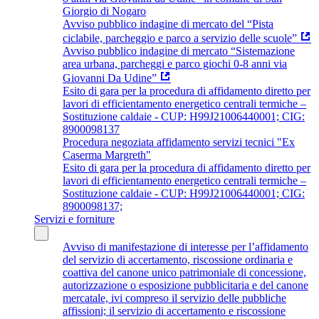
Giorgio di Nogaro
Avviso pubblico indagine di mercato del “Pista
ciclabile, parcheggio e parco a servizio delle scuole”
Avviso pubblico indagine di mercato “Sistemazione
area urbana, parcheggi e parco giochi 0-8 anni via
Giovanni Da Udine”
Esito di gara per la procedura di affidamento diretto per
lavori di efficientamento energetico centrali termiche –
Sostituzione caldaie - CUP: H99J21006440001; CIG:
8900098137
Procedura negoziata affidamento servizi tecnici "Ex
Caserma Margreth"
Esito di gara per la procedura di affidamento diretto per
lavori di efficientamento energetico centrali termiche –
Sostituzione caldaie - CUP: H99J21006440001; CIG:
8900098137;
Servizi e forniture
Avviso di manifestazione di interesse per l’affidamento
del servizio di accertamento, riscossione ordinaria e
coattiva del canone unico patrimoniale di concessione,
autorizzazione o esposizione pubblicitaria e del canone
mercatale, ivi compreso il servizio delle pubbliche
affissioni; il servizio di accertamento e riscossione