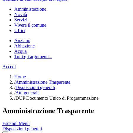
Amministrazione
Novità
Servizi
Vivere il comune
Uffici
Anziano
Abitazione
Acqua
Tutti gli argomenti...
Accedi
Home
/
Amministrazione Trasparente
/
Disposizioni generali
/
Atti generali
/
DUP Documento Unico di Programmazione
Amministrazione Trasparente
Espandi Menu
Disposizioni generali