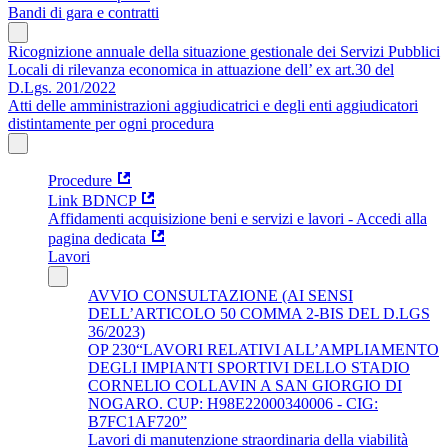
Bandi di gara e contratti
Ricognizione annuale della situazione gestionale dei Servizi Pubblici
Locali di rilevanza economica in attuazione dell’ ex art.30 del
D.Lgs. 201/2022
Atti delle amministrazioni aggiudicatrici e degli enti aggiudicatori
distintamente per ogni procedura
Procedure
Link BDNCP
Affidamenti acquisizione beni e servizi e lavori - Accedi alla
pagina dedicata
Lavori
AVVIO CONSULTAZIONE (AI SENSI
DELL’ARTICOLO 50 COMMA 2-BIS DEL D.LGS
36/2023)
OP 230“LAVORI RELATIVI ALL’AMPLIAMENTO
DEGLI IMPIANTI SPORTIVI DELLO STADIO
CORNELIO COLLAVIN A SAN GIORGIO DI
NOGARO. CUP: H98E22000340006 - CIG:
B7FC1AF720”
Lavori di manutenzione straordinaria della viabilità