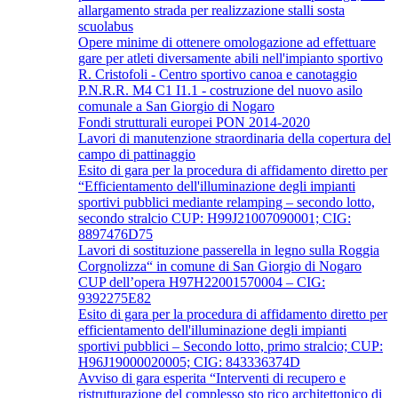
allargamento strada per realizzazione stalli sosta
scuolabus
Opere minime di ottenere omologazione ad effettuare
gare per atleti diversamente abili nell'impianto sportivo
R. Cristofoli - Centro sportivo canoa e canotaggio
P.N.R.R. M4 C1 I1.1 - costruzione del nuovo asilo
comunale a San Giorgio di Nogaro
Fondi strutturali europei PON 2014-2020
Lavori di manutenzione straordinaria della copertura del
campo di pattinaggio
Esito di gara per la procedura di affidamento diretto per
“Efficientamento dell'illuminazione degli impianti
sportivi pubblici mediante relamping – secondo lotto,
secondo stralcio CUP: H99J21007090001; CIG:
8897476D75
Lavori di sostituzione passerella in legno sulla Roggia
Corgnolizza“ in comune di San Giorgio di Nogaro
CUP dell’opera H97H22001570004 – CIG:
9392275E82
Esito di gara per la procedura di affidamento diretto per
efficientamento dell'illuminazione degli impianti
sportivi pubblici – Secondo lotto, primo stralcio; CUP:
H96J19000020005; CIG: 843336374D
Avviso di gara esperita “Interventi di recupero e
ristrutturazione del complesso sto rico architettonico di