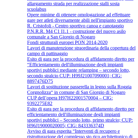
allargamento strada per realizzazione stalli sosta
scuolabus
Opere minime di ottenere omologazione ad effettuare
gare per atleti diversamente abili nell'impianto sportivo
R. Cristofoli - Centro sportivo canoa e canotaggio
P.N.R.R. M4 C1 I1.1 - costruzione del nuovo asilo
comunale a San Giorgio di Nogaro
Fondi strutturali europei PON 2014-2020
Lavori di manutenzione straordinaria della copertura del
campo di pattinaggio
Esito di gara per la procedura di affidamento diretto per
“Efficientamento dell'illuminazione degli impianti
sportivi pubblici mediante relamping – secondo lotto,
secondo stralcio CUP: H99J21007090001; CIG:
8897476D75
Lavori di sostituzione passerella in legno sulla Roggia
Corgnolizza“ in comune di San Giorgio di Nogaro
CUP dell’opera H97H22001570004 – CIG:
9392275E82
Esito di gara per la procedura di affidamento diretto per
efficientamento dell'illuminazione degli impianti
sportivi pubblici – Secondo lotto, primo stralcio; CUP:
H96J19000020005; CIG: 843336374D
Avviso di gara esperita “Interventi di recupero e
ristrutturazione del complesso sto rico architettonico di