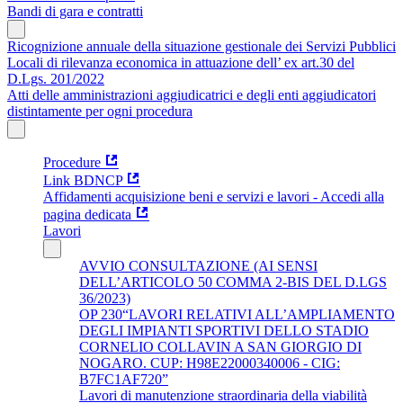
Bandi di gara e contratti
Ricognizione annuale della situazione gestionale dei Servizi Pubblici
Locali di rilevanza economica in attuazione dell’ ex art.30 del
D.Lgs. 201/2022
Atti delle amministrazioni aggiudicatrici e degli enti aggiudicatori
distintamente per ogni procedura
Procedure
Link BDNCP
Affidamenti acquisizione beni e servizi e lavori - Accedi alla
pagina dedicata
Lavori
AVVIO CONSULTAZIONE (AI SENSI
DELL’ARTICOLO 50 COMMA 2-BIS DEL D.LGS
36/2023)
OP 230“LAVORI RELATIVI ALL’AMPLIAMENTO
DEGLI IMPIANTI SPORTIVI DELLO STADIO
CORNELIO COLLAVIN A SAN GIORGIO DI
NOGARO. CUP: H98E22000340006 - CIG:
B7FC1AF720”
Lavori di manutenzione straordinaria della viabilità