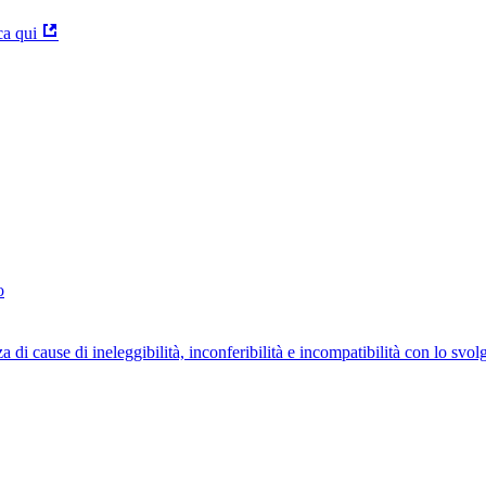
ca qui
o
za di cause di ineleggibilità, inconferibilità e incompatibilità con lo svo