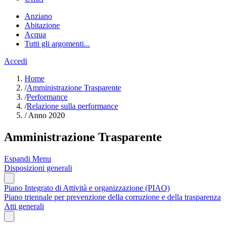
Anziano
Abitazione
Acqua
Tutti gli argomenti...
Accedi
Home
/
Amministrazione Trasparente
/
Performance
/
Relazione sulla performance
/
Anno 2020
Amministrazione Trasparente
Espandi Menu
Disposizioni generali
Piano Integrato di Attività e organizzazione (PIAO)
Piano triennale per prevenzione della corruzione e della trasparenza
Atti generali