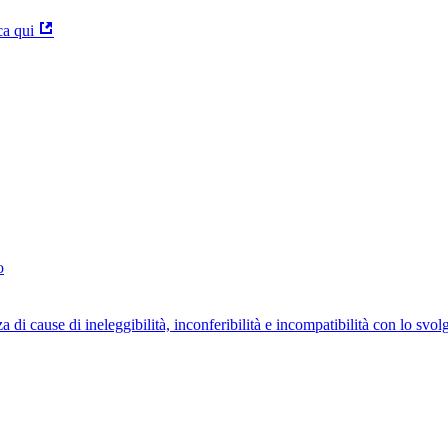
ca qui
o
za di cause di ineleggibilità, inconferibilità e incompatibilità con lo svo