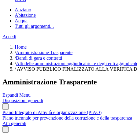
Anziano
Abitazione
Acqua
Tutti gli argomenti...
Accedi
Home
/
Amministrazione Trasparente
/
Bandi di gara e contratti
/
Atti delle amministrazioni aggiudicatrici e degli enti aggiudica
/
AVVISO PUBBLICO FINALIZZATO ALLA VERIFICA DEL
Amministrazione Trasparente
Espandi Menu
Disposizioni generali
Piano Integrato di Attività e organizzazione (PIAO)
Piano triennale per prevenzione della corruzione e della trasparenza
Atti generali