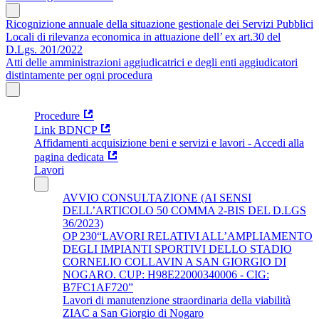
Ricognizione annuale della situazione gestionale dei Servizi Pubblici
Locali di rilevanza economica in attuazione dell’ ex art.30 del
D.Lgs. 201/2022
Atti delle amministrazioni aggiudicatrici e degli enti aggiudicatori
distintamente per ogni procedura
Procedure
Link BDNCP
Affidamenti acquisizione beni e servizi e lavori - Accedi alla
pagina dedicata
Lavori
AVVIO CONSULTAZIONE (AI SENSI
DELL’ARTICOLO 50 COMMA 2-BIS DEL D.LGS
36/2023)
OP 230“LAVORI RELATIVI ALL’AMPLIAMENTO
DEGLI IMPIANTI SPORTIVI DELLO STADIO
CORNELIO COLLAVIN A SAN GIORGIO DI
NOGARO. CUP: H98E22000340006 - CIG:
B7FC1AF720”
Lavori di manutenzione straordinaria della viabilità
ZIAC a San Giorgio di Nogaro