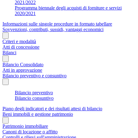
2021/2022
Programma biennale degli acquisti di forniture e servizi
2020/2021
Informazioni sulle singole procedure in formato tabellare
Sovvenzioni, contributi, sussidi, vantaggi economici
Criteri e modalità
Atti di concessione
Bilanci
Bilancio Consolidato
Atti in approvazione
Bilancio preventivo e consuntivo
Bilancio preventivo
Bilancio consuntivo
Piano degli indicatori e dei risultati attesi di bilancio
Beni immobili e gestione patrimonio
Patrimonio immobiliare
Canoni di locazione o affitto
Controlli e rilievi sull'amministrazione