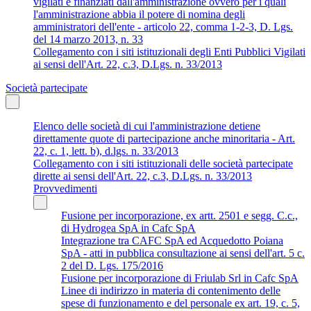
vigilati e finanziati dall'amministrazione ovvero per i quali
l'amministrazione abbia il potere di nomina degli
amministratori dell'ente - articolo 22, comma 1-2-3, D. Lgs.
del 14 marzo 2013, n. 33
Collegamento con i siti istituzionali degli Enti Pubblici Vigilati
ai sensi dell'Art. 22, c.3, D.Lgs. n. 33/2013
Società partecipate
Elenco delle società di cui l'amministrazione detiene
direttamente quote di partecipazione anche minoritaria - Art.
22, c. 1, lett. b), d.lgs. n. 33/2013
Collegamento con i siti istituzionali delle società partecipate
dirette ai sensi dell'Art. 22, c.3, D.Lgs. n. 33/2013
Provvedimenti
Fusione per incorporazione, ex artt. 2501 e segg. C.c.,
di Hydrogea SpA in Cafc SpA
Integrazione tra CAFC SpA ed Acquedotto Poiana
SpA - atti in pubblica consultazione ai sensi dell'art. 5 c.
2 del D. Lgs. 175/2016
Fusione per incorporazione di Friulab Srl in Cafc SpA
Linee di indirizzo in materia di contenimento delle
spese di funzionamento e del personale ex art. 19, c. 5,