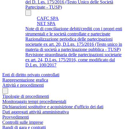
del D. Lgs. 175/2016 (Testo Unico delle Società
Partecipate - TUSP)
CAFC SPA
NET SPA
Note di di conciliazione debiti/crediti con i propri enti
strumentali e le società controllate e partecipate
Razionalizzazione periodica delle partecipazioni
societarie ex art. 20, D.Lgs. 175/2016 (Testo unico in
materia di società a partecipazione pubblica - TUSP)
Revisione straordinaria delle partecipazioni societarie
ex art. 24, D.Lgs. 175/2016, come modificato dal
D.Lgs. 100/2017
Enti di diritto privato controllati
Rappresentazione grafica
Attività e procedimenti
Tipologie di procedimenti
Monitoraggio tempi procedimentali
Dichiarazioni sostitutive e acquisizione d'ufficio dei dati
Dati aggregati attività amministrativa
Provvedimenti
Controlli sulle imprese
Bandi di gara e contratti