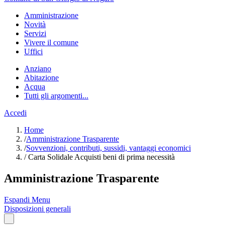
Amministrazione
Novità
Servizi
Vivere il comune
Uffici
Anziano
Abitazione
Acqua
Tutti gli argomenti...
Accedi
Home
/
Amministrazione Trasparente
/
Sovvenzioni, contributi, sussidi, vantaggi economici
/
Carta Solidale Acquisti beni di prima necessità
Amministrazione Trasparente
Espandi Menu
Disposizioni generali