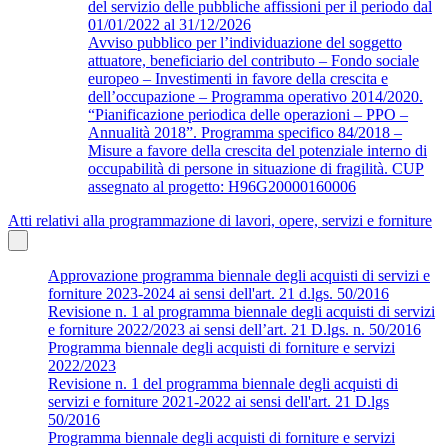
del servizio delle pubbliche affissioni per il periodo dal
01/01/2022 al 31/12/2026
Avviso pubblico per l’individuazione del soggetto
attuatore, beneficiario del contributo – Fondo sociale
europeo – Investimenti in favore della crescita e
dell’occupazione – Programma operativo 2014/2020.
“Pianificazione periodica delle operazioni – PPO –
Annualità 2018”. Programma specifico 84/2018 –
Misure a favore della crescita del potenziale interno di
occupabilità di persone in situazione di fragilità. CUP
assegnato al progetto: H96G20000160006
Atti relativi alla programmazione di lavori, opere, servizi e forniture
Approvazione programma biennale degli acquisti di servizi e
forniture 2023-2024 ai sensi dell'art. 21 d.lgs. 50/2016
Revisione n. 1 al programma biennale degli acquisti di servizi
e forniture 2022/2023 ai sensi dell’art. 21 D.lgs. n. 50/2016
Programma biennale degli acquisti di forniture e servizi
2022/2023
Revisione n. 1 del programma biennale degli acquisti di
servizi e forniture 2021-2022 ai sensi dell'art. 21 D.lgs
50/2016
Programma biennale degli acquisti di forniture e servizi