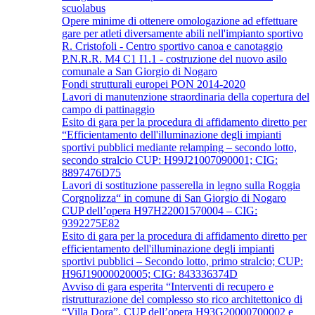
scuolabus
Opere minime di ottenere omologazione ad effettuare
gare per atleti diversamente abili nell'impianto sportivo
R. Cristofoli - Centro sportivo canoa e canotaggio
P.N.R.R. M4 C1 I1.1 - costruzione del nuovo asilo
comunale a San Giorgio di Nogaro
Fondi strutturali europei PON 2014-2020
Lavori di manutenzione straordinaria della copertura del
campo di pattinaggio
Esito di gara per la procedura di affidamento diretto per
“Efficientamento dell'illuminazione degli impianti
sportivi pubblici mediante relamping – secondo lotto,
secondo stralcio CUP: H99J21007090001; CIG:
8897476D75
Lavori di sostituzione passerella in legno sulla Roggia
Corgnolizza“ in comune di San Giorgio di Nogaro
CUP dell’opera H97H22001570004 – CIG:
9392275E82
Esito di gara per la procedura di affidamento diretto per
efficientamento dell'illuminazione degli impianti
sportivi pubblici – Secondo lotto, primo stralcio; CUP:
H96J19000020005; CIG: 843336374D
Avviso di gara esperita “Interventi di recupero e
ristrutturazione del complesso sto rico architettonico di
“Villa Dora”. CUP dell’opera H93G20000700002 e