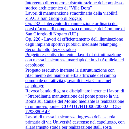
Intervento di recupero e ristrutturazione del complesso
storico architettonico di "Villa Dora”
Lavori di manutenzione straordinaria della viabilità
ZIAC a San Giorgio di Nogaro
Op. 232 - Intervento di manutenzione ordinaria dei
corsi d’acqua di competenza comunale, del Comune di
San Giorgio di Nogaro (UD)
Op. 226 - Lavori di efficientamento dell'illuminazione
degli impianti sportivi pubblici mediante relamping –
Secondo lotto, terzo stralcio
Progetto esecutivo inerente i lavori di ristrutturazione
con messa in sicurezza marciapiede in via Aquileia nel
capoluogo
Progetto esecutivo inerente la ristrutturazione con
rifacimento del manto in erba artificiale del campo
comunale per attività giovanili in via Carnia nel
capoluogo
Revoca bando di gara e disciplinare inerente i lavori di
“Straordinaria manutenzione del ponte presso la via
Roma sul Canale del Molino mediante la realizzazione
di un nuovo ponte” CUP D17H11000200002 – CIG
7298880A4F
Lavori di messa in sicurezza ingresso della scuola
primaria di via Università castrense nel capoluogo, con
allargamento strada per realizzazione stalli sosta