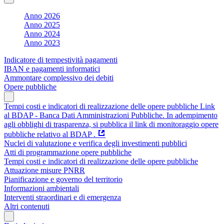
Anno 2026
Anno 2025
Anno 2024
Anno 2023
Indicatore di tempestività pagamenti
IBAN e pagamenti informatici
Ammontare complessivo dei debiti
Opere pubbliche
Tempi costi e indicatori di realizzazione delle opere pubbliche Link
al BDAP - Banca Dati Amministrazioni Pubbliche. In adempimento
agli obblighi di trasparenza, si pubblica il link di monitoraggio opere
pubbliche relativo al BDAP .
Nuclei di valutazione e verifica degli investimenti pubblici
Atti di programmazione opere pubbliche
Tempi costi e indicatori di realizzazione delle opere pubbliche
Attuazione misure PNRR
Pianificazione e governo del territorio
Informazioni ambientali
Interventi straordinari e di emergenza
Altri contenuti