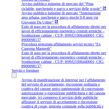
Avviso pubblico indagine di mercato del “Pista
ciclabile, parcheggio e parco a servizio delle scuole”
Avviso pubblico indagine di mercato “Sistemazione
area urbana, parcheggi e parco giochi 0-8 anni via
Giovanni Da Udine”
Esito di gara per la procedura di affidamento diretto per
lavori di efficientamento energetico centrali termiche –
Sostituzione caldaie - CUP: H99J21006440001; CIG:
8900098137
Procedura negoziata affidamento servizi tecnici "Ex
Caserma Margreth"
Esito di gara per la procedura di affidamento diretto per
lavori di efficientamento energetico centrali termiche –
Sostituzione caldaie - CUP: H99J21006440001; CIG:
8900098137;
Servizi e forniture
Avviso di manifestazione di interesse per l’affidamento
del servizio di accertamento, riscossione ordinaria e
coattiva del canone unico patrimoniale di concessione,
autorizzazione o esposizione pubblicitaria e del canone
mercatale, ivi compreso il servizio delle pubbliche
affissioni; il servizio di accertamento e riscossione
coattiva di cosap, imposta comunale sulla pubblicità e