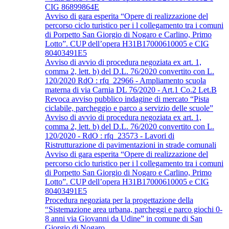
CIG 86899864E
Avviso di gara esperita “Opere di realizzazione del
percorso ciclo turistico per i l collegamento tra i comuni
di Porpetto San Giorgio di Nogaro e Carlino, Primo
Lotto”. CUP dell’opera H31B17000610005 e CIG
80403491E5
Avviso di avvio di procedura negoziata ex art. 1,
comma 2, lett. b) del D.L. 76/2020 convertito con L.
120/2020 RdO : rfq_22966 - Ampliamento scuola
materna di via Carnia DL 76/2020 - Art.1 Co.2 Let.B
Revoca avviso pubblico indagine di mercato “Pista
ciclabile, parcheggio e parco a servizio delle scuole”
Avviso di avvio di procedura negoziata ex art. 1,
comma 2, lett. b) del D.L. 76/2020 convertito con L.
120/2020 - RdO : rfq_23573 - Lavori di
Ristrutturazione di pavimentazioni in strade comunali
Avviso di gara esperita “Opere di realizzazione del
percorso ciclo turistico per i l collegamento tra i comuni
di Porpetto San Giorgio di Nogaro e Carlino, Primo
Lotto”. CUP dell’opera H31B17000610005 e CIG
80403491E5
Procedura negoziata per la progettazione della
“Sistemazione area urbana, parcheggi e parco giochi 0-
8 anni via Giovanni da Udine” in comune di San
Giorgio di Nogaro