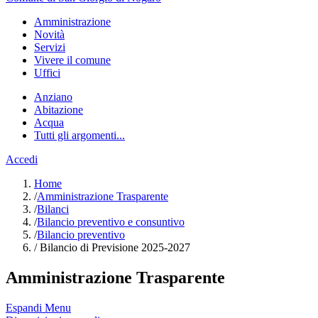
Amministrazione
Novità
Servizi
Vivere il comune
Uffici
Anziano
Abitazione
Acqua
Tutti gli argomenti...
Accedi
Home
/
Amministrazione Trasparente
/
Bilanci
/
Bilancio preventivo e consuntivo
/
Bilancio preventivo
/
Bilancio di Previsione 2025-2027
Amministrazione Trasparente
Espandi Menu