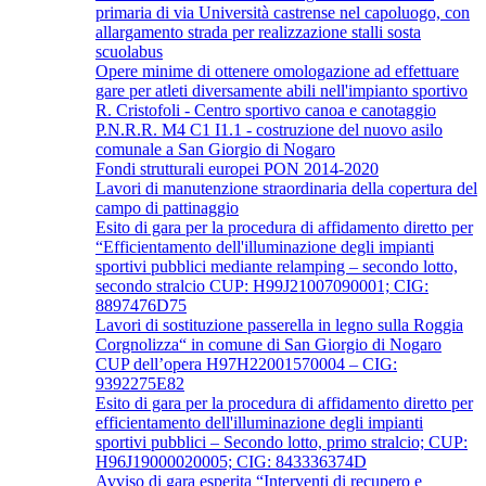
primaria di via Università castrense nel capoluogo, con
allargamento strada per realizzazione stalli sosta
scuolabus
Opere minime di ottenere omologazione ad effettuare
gare per atleti diversamente abili nell'impianto sportivo
R. Cristofoli - Centro sportivo canoa e canotaggio
P.N.R.R. M4 C1 I1.1 - costruzione del nuovo asilo
comunale a San Giorgio di Nogaro
Fondi strutturali europei PON 2014-2020
Lavori di manutenzione straordinaria della copertura del
campo di pattinaggio
Esito di gara per la procedura di affidamento diretto per
“Efficientamento dell'illuminazione degli impianti
sportivi pubblici mediante relamping – secondo lotto,
secondo stralcio CUP: H99J21007090001; CIG:
8897476D75
Lavori di sostituzione passerella in legno sulla Roggia
Corgnolizza“ in comune di San Giorgio di Nogaro
CUP dell’opera H97H22001570004 – CIG:
9392275E82
Esito di gara per la procedura di affidamento diretto per
efficientamento dell'illuminazione degli impianti
sportivi pubblici – Secondo lotto, primo stralcio; CUP:
H96J19000020005; CIG: 843336374D
Avviso di gara esperita “Interventi di recupero e