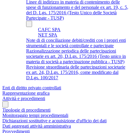
Linee di indirizzo in materia di contenimento delle
spese di funzionamento e del personale ex art. 19, c. 5,
del D. Lgs. 175/2016 (Testo Unico delle Società
Partecipate - TUSP)
CAFC SPA
NET SPA
Note di di conciliazione debiti/crediti con i propri enti
strumentali e le società controllate e partecipate
Razionalizzazione periodica delle partecipazioni
societarie ex art. 20, D.Lgs. 175/2016 (Testo unico in
materia di società a partecipazione pubblica - TUSP)
Revisione straordinaria delle partecipazioni societarie
ex art. 24, D.Lgs. 175/2016, come modificato dal
D.Lgs. 100/2017
Enti di diritto privato controllati
Rappresentazione grafica
Attività e procedimenti
Tipologie di procedimenti
Monitoraggio tempi procedimentali
Dichiarazioni sostitutive e acquisizione d'ufficio dei dati
Dati aggregati attività amministrativa
Provvedimenti