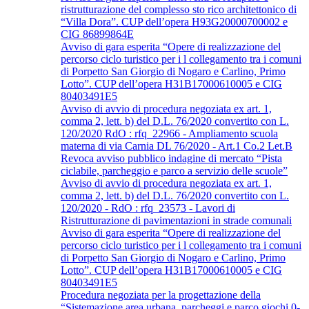
ristrutturazione del complesso sto rico architettonico di
“Villa Dora”. CUP dell’opera H93G20000700002 e
CIG 86899864E
Avviso di gara esperita “Opere di realizzazione del
percorso ciclo turistico per i l collegamento tra i comuni
di Porpetto San Giorgio di Nogaro e Carlino, Primo
Lotto”. CUP dell’opera H31B17000610005 e CIG
80403491E5
Avviso di avvio di procedura negoziata ex art. 1,
comma 2, lett. b) del D.L. 76/2020 convertito con L.
120/2020 RdO : rfq_22966 - Ampliamento scuola
materna di via Carnia DL 76/2020 - Art.1 Co.2 Let.B
Revoca avviso pubblico indagine di mercato “Pista
ciclabile, parcheggio e parco a servizio delle scuole”
Avviso di avvio di procedura negoziata ex art. 1,
comma 2, lett. b) del D.L. 76/2020 convertito con L.
120/2020 - RdO : rfq_23573 - Lavori di
Ristrutturazione di pavimentazioni in strade comunali
Avviso di gara esperita “Opere di realizzazione del
percorso ciclo turistico per i l collegamento tra i comuni
di Porpetto San Giorgio di Nogaro e Carlino, Primo
Lotto”. CUP dell’opera H31B17000610005 e CIG
80403491E5
Procedura negoziata per la progettazione della
“Sistemazione area urbana, parcheggi e parco giochi 0-