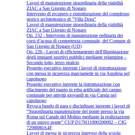
Lavori di manutenzione straordinaria della viabilità
ZIAC a San Giorgio di Nogaro
Intervento di recupero e ristrutturazione del complesso
storico architettonico di "Villa Dora”
Lavori di manutenzione straordinaria della viabilità
ZIAC a San Giorgio di Nogaro
Op. 232 - Intervento di manutenzione ordinaria dei
corsi d’acqua di competenza comunale, del Comune di
San Giorgio di Nogaro (UD)
Op. 226 - Lavori di efficientamento dell'illuminazione
degli impianti sportivi pubblici mediante relamping –
Secondo lotto, terzo stralcio
Progetto esecutivo inerente i lavori di ristrutturazione
con messa in sicurezza marciapiede in via Aquileia nel
capoluogo
Progetto esecutivo inerente la ristrutturazione con
rifacimento del manto in erba artificiale del campo
comunale per attività giovanili in via Carnia nel
capoluogo
Revoca bando di gara e disciplinare inerente i lavori di
“Straordinaria manutenzione del ponte presso la via
Roma sul Canale del Molino mediante la realizzazione
di un nuovo ponte” CUP D17H11000200002 – CIG
7298880A4F
Lavori di messa in sicurezza ingresso della scuola