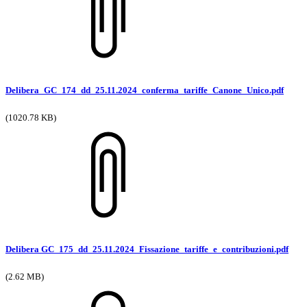
Delibera_GC_174_dd_25.11.2024_conferma_tariffe_Canone_Unico.pdf
(1020.78 KB)
Delibera GC_175_dd_25.11.2024_Fissazione_tariffe_e_contribuzioni.pdf
(2.62 MB)