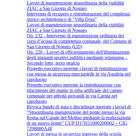
Lavori di manutenzione straordinaria della viabilità
ZIAC a San Giorgio di Nogaro
Intervento di recupero e ristrutturazione del complesso
storico architettonico di "Villa Dora”
Lavori di manutenzione straordinaria della viabilità
ZIAC a San Giorgio di Nogaro
Op. 232 - Intervento di manutenzione ordinaria dei
corsi d’acqua di competenza comunale, del Comune di
San Giorgio di Nogaro (UD)
Op. 226 - Lavori di efficientamento dell'illuminazione
degli impianti sportivi pubblici mediante relamping –
Secondo lotto, terzo stralcio
Progetto esecutivo inerente i lavori di ristrutturazione
con messa in sicurezza marciapiede in via Aquileia nel
capoluogo
Progetto esecutivo inerente la ristrutturazione con
rifacimento del manto in erba artificiale del campo
comunale per attività giovanili in via Carnia nel
capoluogo
Revoca bando di gara e disciplinare inerente i lavori di
“Straordinaria manutenzione del ponte presso la via
Roma sul Canale del Molino mediante la realizzazione
di un nuovo ponte” CUP D17H11000200002 – CIG
7298880A4F
Lavori di messa in sicurezza ingresso della scuola