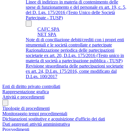
Linee di indirizzo in materia di contenimento delle
spese di funzionamento e del personale ex art. 19, c. 5,
del D. Lgs. 175/2016 (Testo Unico delle Società
Partecipate - TUSP)
CAFC SPA
NET SPA
Note di di conciliazione debiti/crediti con i propri enti
strumentali e le società controllate e partecipate
Razionalizzazione periodica delle partecipazioni
societarie ex art. 20, D.Lgs. 175/2016 (Testo unico in
materia di società a partecipazione pubblica - TUSP)
Revisione straordinaria delle partecipazioni societarie
ex art. 24, D.Lgs. 175/2016, come modificato dal
D.Lgs. 100/2017
Enti di diritto privato controllati
Rappresentazione grafica
Attività e procedimenti
Tipologie di procedimenti
Monitoraggio tempi procedimentali
Dichiarazioni sostitutive e acquisizione d'ufficio dei dati
Dati aggregati attività amministrativa
Provvedimenti