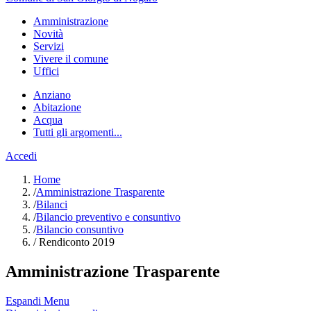
Amministrazione
Novità
Servizi
Vivere il comune
Uffici
Anziano
Abitazione
Acqua
Tutti gli argomenti...
Accedi
Home
/
Amministrazione Trasparente
/
Bilanci
/
Bilancio preventivo e consuntivo
/
Bilancio consuntivo
/
Rendiconto 2019
Amministrazione Trasparente
Espandi Menu