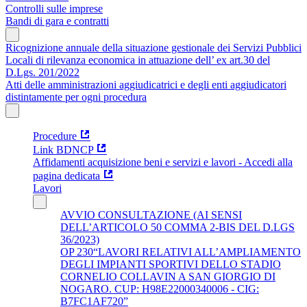
Controlli sulle imprese
Bandi di gara e contratti
Ricognizione annuale della situazione gestionale dei Servizi Pubblici
Locali di rilevanza economica in attuazione dell’ ex art.30 del
D.Lgs. 201/2022
Atti delle amministrazioni aggiudicatrici e degli enti aggiudicatori
distintamente per ogni procedura
Procedure
Link BDNCP
Affidamenti acquisizione beni e servizi e lavori - Accedi alla
pagina dedicata
Lavori
AVVIO CONSULTAZIONE (AI SENSI
DELL’ARTICOLO 50 COMMA 2-BIS DEL D.LGS
36/2023)
OP 230“LAVORI RELATIVI ALL’AMPLIAMENTO
DEGLI IMPIANTI SPORTIVI DELLO STADIO
CORNELIO COLLAVIN A SAN GIORGIO DI
NOGARO. CUP: H98E22000340006 - CIG:
B7FC1AF720”