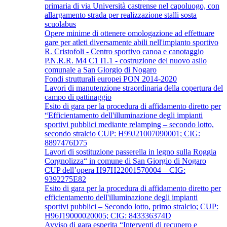
primaria di via Università castrense nel capoluogo, con
allargamento strada per realizzazione stalli sosta
scuolabus
Opere minime di ottenere omologazione ad effettuare
gare per atleti diversamente abili nell'impianto sportivo
R. Cristofoli - Centro sportivo canoa e canotaggio
P.N.R.R. M4 C1 I1.1 - costruzione del nuovo asilo
comunale a San Giorgio di Nogaro
Fondi strutturali europei PON 2014-2020
Lavori di manutenzione straordinaria della copertura del
campo di pattinaggio
Esito di gara per la procedura di affidamento diretto per
“Efficientamento dell'illuminazione degli impianti
sportivi pubblici mediante relamping – secondo lotto,
secondo stralcio CUP: H99J21007090001; CIG:
8897476D75
Lavori di sostituzione passerella in legno sulla Roggia
Corgnolizza“ in comune di San Giorgio di Nogaro
CUP dell’opera H97H22001570004 – CIG:
9392275E82
Esito di gara per la procedura di affidamento diretto per
efficientamento dell'illuminazione degli impianti
sportivi pubblici – Secondo lotto, primo stralcio; CUP:
H96J19000020005; CIG: 843336374D
Avviso di gara esperita “Interventi di recupero e