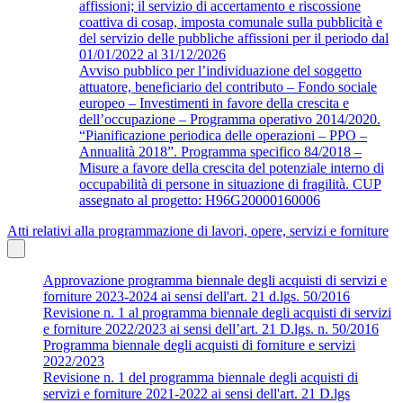
affissioni; il servizio di accertamento e riscossione
coattiva di cosap, imposta comunale sulla pubblicità e
del servizio delle pubbliche affissioni per il periodo dal
01/01/2022 al 31/12/2026
Avviso pubblico per l’individuazione del soggetto
attuatore, beneficiario del contributo – Fondo sociale
europeo – Investimenti in favore della crescita e
dell’occupazione – Programma operativo 2014/2020.
“Pianificazione periodica delle operazioni – PPO –
Annualità 2018”. Programma specifico 84/2018 –
Misure a favore della crescita del potenziale interno di
occupabilità di persone in situazione di fragilità. CUP
assegnato al progetto: H96G20000160006
Atti relativi alla programmazione di lavori, opere, servizi e forniture
Approvazione programma biennale degli acquisti di servizi e
forniture 2023-2024 ai sensi dell'art. 21 d.lgs. 50/2016
Revisione n. 1 al programma biennale degli acquisti di servizi
e forniture 2022/2023 ai sensi dell’art. 21 D.lgs. n. 50/2016
Programma biennale degli acquisti di forniture e servizi
2022/2023
Revisione n. 1 del programma biennale degli acquisti di
servizi e forniture 2021-2022 ai sensi dell'art. 21 D.lgs