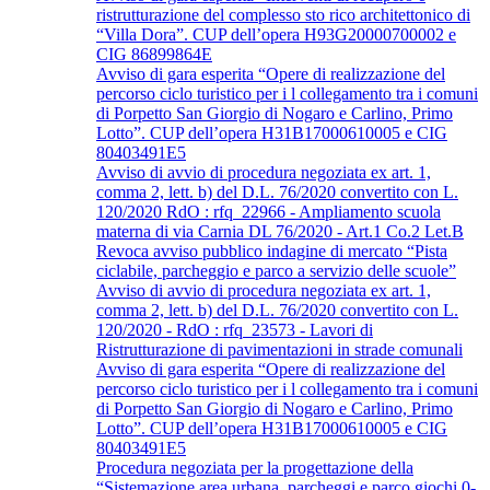
ristrutturazione del complesso sto rico architettonico di
“Villa Dora”. CUP dell’opera H93G20000700002 e
CIG 86899864E
Avviso di gara esperita “Opere di realizzazione del
percorso ciclo turistico per i l collegamento tra i comuni
di Porpetto San Giorgio di Nogaro e Carlino, Primo
Lotto”. CUP dell’opera H31B17000610005 e CIG
80403491E5
Avviso di avvio di procedura negoziata ex art. 1,
comma 2, lett. b) del D.L. 76/2020 convertito con L.
120/2020 RdO : rfq_22966 - Ampliamento scuola
materna di via Carnia DL 76/2020 - Art.1 Co.2 Let.B
Revoca avviso pubblico indagine di mercato “Pista
ciclabile, parcheggio e parco a servizio delle scuole”
Avviso di avvio di procedura negoziata ex art. 1,
comma 2, lett. b) del D.L. 76/2020 convertito con L.
120/2020 - RdO : rfq_23573 - Lavori di
Ristrutturazione di pavimentazioni in strade comunali
Avviso di gara esperita “Opere di realizzazione del
percorso ciclo turistico per i l collegamento tra i comuni
di Porpetto San Giorgio di Nogaro e Carlino, Primo
Lotto”. CUP dell’opera H31B17000610005 e CIG
80403491E5
Procedura negoziata per la progettazione della
“Sistemazione area urbana, parcheggi e parco giochi 0-