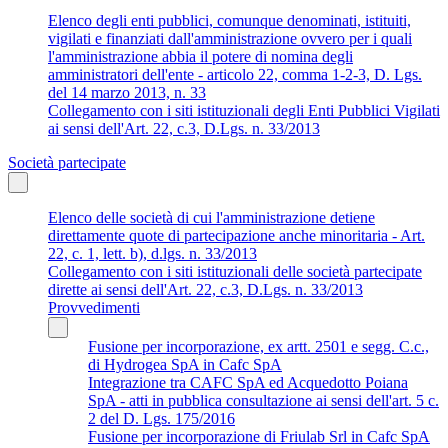
Elenco degli enti pubblici, comunque denominati, istituiti,
vigilati e finanziati dall'amministrazione ovvero per i quali
l'amministrazione abbia il potere di nomina degli
amministratori dell'ente - articolo 22, comma 1-2-3, D. Lgs.
del 14 marzo 2013, n. 33
Collegamento con i siti istituzionali degli Enti Pubblici Vigilati
ai sensi dell'Art. 22, c.3, D.Lgs. n. 33/2013
Società partecipate
Elenco delle società di cui l'amministrazione detiene
direttamente quote di partecipazione anche minoritaria - Art.
22, c. 1, lett. b), d.lgs. n. 33/2013
Collegamento con i siti istituzionali delle società partecipate
dirette ai sensi dell'Art. 22, c.3, D.Lgs. n. 33/2013
Provvedimenti
Fusione per incorporazione, ex artt. 2501 e segg. C.c.,
di Hydrogea SpA in Cafc SpA
Integrazione tra CAFC SpA ed Acquedotto Poiana
SpA - atti in pubblica consultazione ai sensi dell'art. 5 c.
2 del D. Lgs. 175/2016
Fusione per incorporazione di Friulab Srl in Cafc SpA