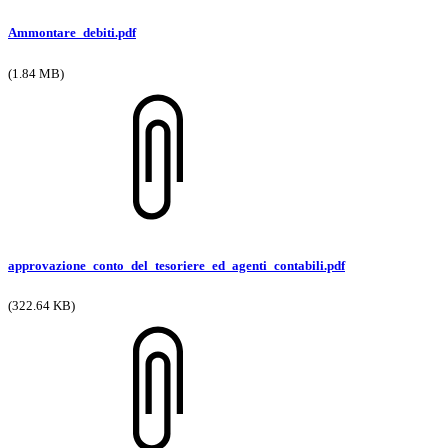
Ammontare_debiti.pdf
(1.84 MB)
approvazione_conto_del_tesoriere_ed_agenti_contabili.pdf
(322.64 KB)