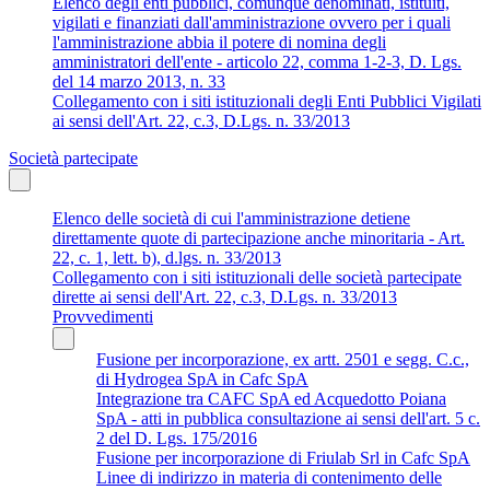
Elenco degli enti pubblici, comunque denominati, istituiti,
vigilati e finanziati dall'amministrazione ovvero per i quali
l'amministrazione abbia il potere di nomina degli
amministratori dell'ente - articolo 22, comma 1-2-3, D. Lgs.
del 14 marzo 2013, n. 33
Collegamento con i siti istituzionali degli Enti Pubblici Vigilati
ai sensi dell'Art. 22, c.3, D.Lgs. n. 33/2013
Società partecipate
Elenco delle società di cui l'amministrazione detiene
direttamente quote di partecipazione anche minoritaria - Art.
22, c. 1, lett. b), d.lgs. n. 33/2013
Collegamento con i siti istituzionali delle società partecipate
dirette ai sensi dell'Art. 22, c.3, D.Lgs. n. 33/2013
Provvedimenti
Fusione per incorporazione, ex artt. 2501 e segg. C.c.,
di Hydrogea SpA in Cafc SpA
Integrazione tra CAFC SpA ed Acquedotto Poiana
SpA - atti in pubblica consultazione ai sensi dell'art. 5 c.
2 del D. Lgs. 175/2016
Fusione per incorporazione di Friulab Srl in Cafc SpA
Linee di indirizzo in materia di contenimento delle