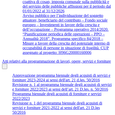
coattiva di cosap, imposta comunale sulla pubblicità e
del servizio delle pubbliche affissioni per il periodo dal
01/01/2022 al 31/12/2026
Avviso pubblico per l’individuazione del soggetto
attuatore, beneficiario del contributo – Fondo sociale
europeo – Investimenti in favore della crescita e
dell’occupazione – Programma operativo 2014/2020.
“Pianificazione periodica delle operazioni – PPO –
Annualità 2018”. Programma specifico 84/2018 –
Misure a favore della crescita del potenziale interno di
occupabilità di persone in situazione di fragilità. CUP
assegnato al progetto: H96G20000160006
Atti relativi alla programmazione di lavori, opere, servizi e forniture
Approvazione programma biennale degli acquisti di servizi e
forniture 2023-2024 ai sensi dell'art. 21 d.lgs. 50/2016
Revisione n. 1 al programma biennale degli acquisti di servizi
e forniture 2022/2023 ai sensi dell’art. 21 D.lgs. n. 50/2016
Programma biennale degli acquisti di forniture e servizi
2022/2023
Revisione n. 1 del programma biennale degli acquisti di
servizi e forniture 2021-2022 ai sensi dell'art. 21 D.lgs
50/2016