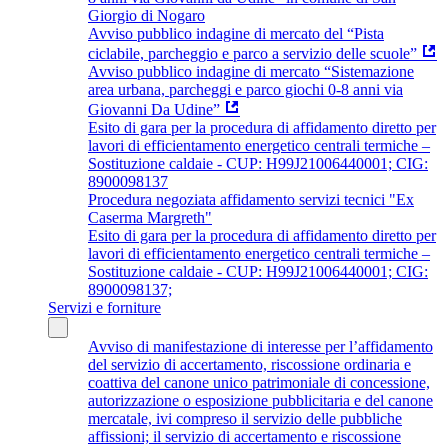
Giorgio di Nogaro
Avviso pubblico indagine di mercato del “Pista
ciclabile, parcheggio e parco a servizio delle scuole”
Avviso pubblico indagine di mercato “Sistemazione
area urbana, parcheggi e parco giochi 0-8 anni via
Giovanni Da Udine”
Esito di gara per la procedura di affidamento diretto per
lavori di efficientamento energetico centrali termiche –
Sostituzione caldaie - CUP: H99J21006440001; CIG:
8900098137
Procedura negoziata affidamento servizi tecnici "Ex
Caserma Margreth"
Esito di gara per la procedura di affidamento diretto per
lavori di efficientamento energetico centrali termiche –
Sostituzione caldaie - CUP: H99J21006440001; CIG:
8900098137;
Servizi e forniture
Avviso di manifestazione di interesse per l’affidamento
del servizio di accertamento, riscossione ordinaria e
coattiva del canone unico patrimoniale di concessione,
autorizzazione o esposizione pubblicitaria e del canone
mercatale, ivi compreso il servizio delle pubbliche
affissioni; il servizio di accertamento e riscossione