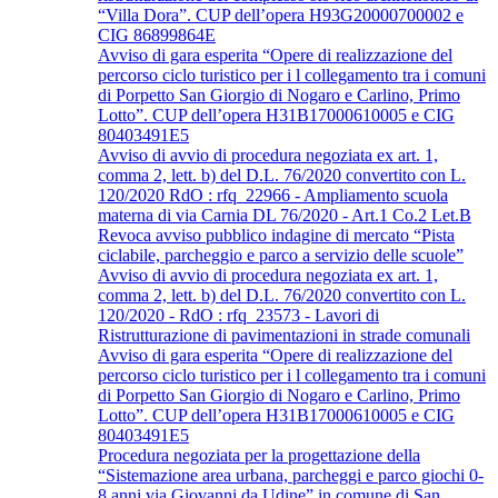
“Villa Dora”. CUP dell’opera H93G20000700002 e
CIG 86899864E
Avviso di gara esperita “Opere di realizzazione del
percorso ciclo turistico per i l collegamento tra i comuni
di Porpetto San Giorgio di Nogaro e Carlino, Primo
Lotto”. CUP dell’opera H31B17000610005 e CIG
80403491E5
Avviso di avvio di procedura negoziata ex art. 1,
comma 2, lett. b) del D.L. 76/2020 convertito con L.
120/2020 RdO : rfq_22966 - Ampliamento scuola
materna di via Carnia DL 76/2020 - Art.1 Co.2 Let.B
Revoca avviso pubblico indagine di mercato “Pista
ciclabile, parcheggio e parco a servizio delle scuole”
Avviso di avvio di procedura negoziata ex art. 1,
comma 2, lett. b) del D.L. 76/2020 convertito con L.
120/2020 - RdO : rfq_23573 - Lavori di
Ristrutturazione di pavimentazioni in strade comunali
Avviso di gara esperita “Opere di realizzazione del
percorso ciclo turistico per i l collegamento tra i comuni
di Porpetto San Giorgio di Nogaro e Carlino, Primo
Lotto”. CUP dell’opera H31B17000610005 e CIG
80403491E5
Procedura negoziata per la progettazione della
“Sistemazione area urbana, parcheggi e parco giochi 0-
8 anni via Giovanni da Udine” in comune di San