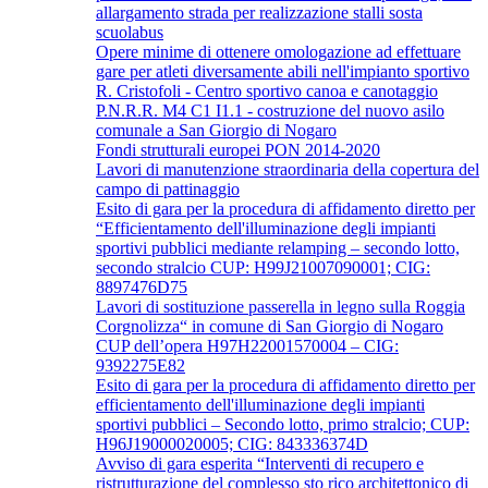
allargamento strada per realizzazione stalli sosta
scuolabus
Opere minime di ottenere omologazione ad effettuare
gare per atleti diversamente abili nell'impianto sportivo
R. Cristofoli - Centro sportivo canoa e canotaggio
P.N.R.R. M4 C1 I1.1 - costruzione del nuovo asilo
comunale a San Giorgio di Nogaro
Fondi strutturali europei PON 2014-2020
Lavori di manutenzione straordinaria della copertura del
campo di pattinaggio
Esito di gara per la procedura di affidamento diretto per
“Efficientamento dell'illuminazione degli impianti
sportivi pubblici mediante relamping – secondo lotto,
secondo stralcio CUP: H99J21007090001; CIG:
8897476D75
Lavori di sostituzione passerella in legno sulla Roggia
Corgnolizza“ in comune di San Giorgio di Nogaro
CUP dell’opera H97H22001570004 – CIG:
9392275E82
Esito di gara per la procedura di affidamento diretto per
efficientamento dell'illuminazione degli impianti
sportivi pubblici – Secondo lotto, primo stralcio; CUP:
H96J19000020005; CIG: 843336374D
Avviso di gara esperita “Interventi di recupero e
ristrutturazione del complesso sto rico architettonico di