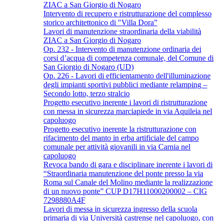
ZIAC a San Giorgio di Nogaro
Intervento di recupero e ristrutturazione del complesso
storico architettonico di "Villa Dora”
Lavori di manutenzione straordinaria della viabilità
ZIAC a San Giorgio di Nogaro
Op. 232 - Intervento di manutenzione ordinaria dei
corsi d’acqua di competenza comunale, del Comune di
San Giorgio di Nogaro (UD)
Op. 226 - Lavori di efficientamento dell'illuminazione
degli impianti sportivi pubblici mediante relamping –
Secondo lotto, terzo stralcio
Progetto esecutivo inerente i lavori di ristrutturazione
con messa in sicurezza marciapiede in via Aquileia nel
capoluogo
Progetto esecutivo inerente la ristrutturazione con
rifacimento del manto in erba artificiale del campo
comunale per attività giovanili in via Carnia nel
capoluogo
Revoca bando di gara e disciplinare inerente i lavori di
“Straordinaria manutenzione del ponte presso la via
Roma sul Canale del Molino mediante la realizzazione
di un nuovo ponte” CUP D17H11000200002 – CIG
7298880A4F
Lavori di messa in sicurezza ingresso della scuola
primaria di via Università castrense nel capoluogo, con