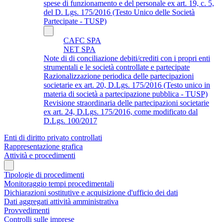
spese di funzionamento e del personale ex art. 19, c. 5,
del D. Lgs. 175/2016 (Testo Unico delle Società
Partecipate - TUSP)
CAFC SPA
NET SPA
Note di di conciliazione debiti/crediti con i propri enti
strumentali e le società controllate e partecipate
Razionalizzazione periodica delle partecipazioni
societarie ex art. 20, D.Lgs. 175/2016 (Testo unico in
materia di società a partecipazione pubblica - TUSP)
Revisione straordinaria delle partecipazioni societarie
ex art. 24, D.Lgs. 175/2016, come modificato dal
D.Lgs. 100/2017
Enti di diritto privato controllati
Rappresentazione grafica
Attività e procedimenti
Tipologie di procedimenti
Monitoraggio tempi procedimentali
Dichiarazioni sostitutive e acquisizione d'ufficio dei dati
Dati aggregati attività amministrativa
Provvedimenti
Controlli sulle imprese