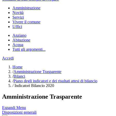
Amministrazione
Novità
Servizi
Vivere il comune
Uffici
Anziano
Abitazione
Acqua
Tutti gli argomenti...
Accedi
Home
/
Amministrazione Trasparente
/
Bilanci
/
Piano degli indicatori e dei risultati attesi di bilancio
/
Indicatori Bilancio 2020
Amministrazione Trasparente
Espandi Menu
Disposizioni generali