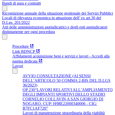
Bandi di gara e contratti
Ricognizione annuale della situazione gestionale dei Servizi Pubblici
Locali di rilevanza economica in attuazione dell’ ex art.30 del
D.Lgs. 201/2022
Atti delle amministrazioni aggiudicatrici e degli enti aggiudicatori
distintamente per ogni procedura
Procedure
Link BDNCP
Affidamenti acquisizione beni e servizi e lavori - Accedi alla
pagina dedicata
Lavori
AVVIO CONSULTAZIONE (AI SENSI
DELL’ARTICOLO 50 COMMA 2-BIS DEL D.LGS
36/2023)
OP 230“LAVORI RELATIVI ALL’AMPLIAMENTO
DEGLI IMPIANTI SPORTIVI DELLO STADIO
CORNELIO COLLAVIN A SAN GIORGIO DI
NOGARO. CUP: H98E22000340006 - CIG:
B7FC1AF720”
Lavori di manutenzione straordinaria della viabilità