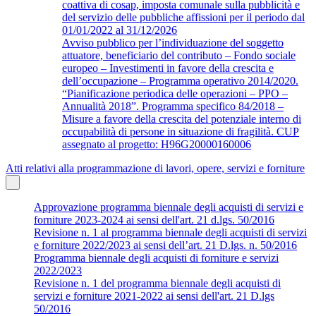
coattiva di cosap, imposta comunale sulla pubblicità e
del servizio delle pubbliche affissioni per il periodo dal
01/01/2022 al 31/12/2026
Avviso pubblico per l’individuazione del soggetto
attuatore, beneficiario del contributo – Fondo sociale
europeo – Investimenti in favore della crescita e
dell’occupazione – Programma operativo 2014/2020.
“Pianificazione periodica delle operazioni – PPO –
Annualità 2018”. Programma specifico 84/2018 –
Misure a favore della crescita del potenziale interno di
occupabilità di persone in situazione di fragilità. CUP
assegnato al progetto: H96G20000160006
Atti relativi alla programmazione di lavori, opere, servizi e forniture
Approvazione programma biennale degli acquisti di servizi e
forniture 2023-2024 ai sensi dell'art. 21 d.lgs. 50/2016
Revisione n. 1 al programma biennale degli acquisti di servizi
e forniture 2022/2023 ai sensi dell’art. 21 D.lgs. n. 50/2016
Programma biennale degli acquisti di forniture e servizi
2022/2023
Revisione n. 1 del programma biennale degli acquisti di
servizi e forniture 2021-2022 ai sensi dell'art. 21 D.lgs
50/2016