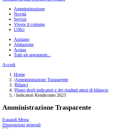
Amministrazione
Novità
Servizi
Vivere il comune
Uffici
Anziano
Abitazione
Acqua
Tutti gli argomenti...
Accedi
Home
/
Amministrazione Trasparente
/
Bilanci
/
Piano degli indicatori e dei risultati attesi di bilancio
/
Indicatori Rendiconto 2023
Amministrazione Trasparente
Espandi Menu
Disposizioni generali