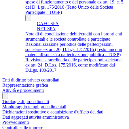
spese di funzionamento e del personale ex art. 19, c. 5,
del D. Lgs. 175/2016 (Testo Unico delle Società
Partecipate - TUSP)
CAFC SPA
NET SPA
Note di di conciliazione debiti/crediti con i propri enti
strumentali e le società controllate e partecipate
Razionalizzazione periodica delle partecipazioni
societarie ex art. 20, D.Lgs. 175/2016 (Testo unico in
materia di società a partecipazione pubblica - TUSP)
Revisione straordinaria delle partecipazioni societarie
ex art. 24, D.Lgs. 175/2016, come modificato dal
D.Lgs. 100/2017
Enti di diritto privato controllati
Rappresentazione grafica
Attività e procedimenti
Tipologie di procedimenti
Monitoraggio tempi procedimentali
Dichiarazioni sostitutive e acquisizione d'ufficio dei dati
Dati aggregati attività amministrativa
Provvedimenti
Controlli sulle imprese