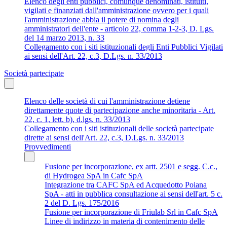
Elenco degli enti pubblici, comunque denominati, istituiti,
vigilati e finanziati dall'amministrazione ovvero per i quali
l'amministrazione abbia il potere di nomina degli
amministratori dell'ente - articolo 22, comma 1-2-3, D. Lgs.
del 14 marzo 2013, n. 33
Collegamento con i siti istituzionali degli Enti Pubblici Vigilati
ai sensi dell'Art. 22, c.3, D.Lgs. n. 33/2013
Società partecipate
Elenco delle società di cui l'amministrazione detiene
direttamente quote di partecipazione anche minoritaria - Art.
22, c. 1, lett. b), d.lgs. n. 33/2013
Collegamento con i siti istituzionali delle società partecipate
dirette ai sensi dell'Art. 22, c.3, D.Lgs. n. 33/2013
Provvedimenti
Fusione per incorporazione, ex artt. 2501 e segg. C.c.,
di Hydrogea SpA in Cafc SpA
Integrazione tra CAFC SpA ed Acquedotto Poiana
SpA - atti in pubblica consultazione ai sensi dell'art. 5 c.
2 del D. Lgs. 175/2016
Fusione per incorporazione di Friulab Srl in Cafc SpA
Linee di indirizzo in materia di contenimento delle