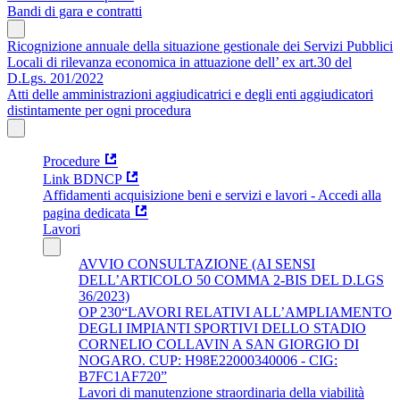
Bandi di gara e contratti
Ricognizione annuale della situazione gestionale dei Servizi Pubblici
Locali di rilevanza economica in attuazione dell’ ex art.30 del
D.Lgs. 201/2022
Atti delle amministrazioni aggiudicatrici e degli enti aggiudicatori
distintamente per ogni procedura
Procedure
Link BDNCP
Affidamenti acquisizione beni e servizi e lavori - Accedi alla
pagina dedicata
Lavori
AVVIO CONSULTAZIONE (AI SENSI
DELL’ARTICOLO 50 COMMA 2-BIS DEL D.LGS
36/2023)
OP 230“LAVORI RELATIVI ALL’AMPLIAMENTO
DEGLI IMPIANTI SPORTIVI DELLO STADIO
CORNELIO COLLAVIN A SAN GIORGIO DI
NOGARO. CUP: H98E22000340006 - CIG:
B7FC1AF720”
Lavori di manutenzione straordinaria della viabilità