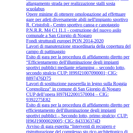
allargamento strada per realizzazione stalli sosta
scuolabus
Opere minime di ottenere omologazione ad effettuare
gare per atleti diversamente abili nell'impianto sportivo
R. Cristofoli - Centro sportivo canoa e canotaggio
P.N.R.R. M4 C1 I1.1 - costruzione del nuovo asilo
comunale a San Giorgio di Nogaro
Fondi strutturali europei PON 2014-2020
Lavori di manutenzione straordinaria della copertura del
campo di pattinaggio
Esito di gara per la procedura di affidamento diretto per
“Efficientamento dell'illuminazione degli impianti
sportivi pubblici mediante relamping – secondo lotto,
secondo stralcio CUP: H99J21007090001; CIG:
8897476D75
Lavori di sostituzione passerella in legno sulla Roggia
Corgnolizza“ in comune di San Giorgio di Nogaro
CUP dell’opera H97H22001570004 – CIG:
9392275E82
Esito di gara per la procedura di affidamento diretto per
efficientamento dell'illuminazione degli impianti
sportivi pubblici – Secondo lotto, primo stralcio; CUP:
H96J19000020005; CIG: 843336374D
Avviso di gara esperita “Interventi di recupero e
ristrutturazione del complesso sto rico architettonico di