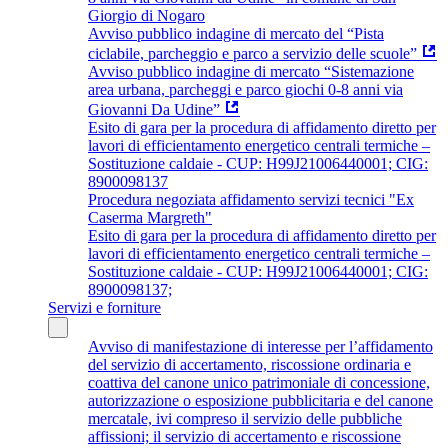
Giorgio di Nogaro
Avviso pubblico indagine di mercato del “Pista
ciclabile, parcheggio e parco a servizio delle scuole”
Avviso pubblico indagine di mercato “Sistemazione
area urbana, parcheggi e parco giochi 0-8 anni via
Giovanni Da Udine”
Esito di gara per la procedura di affidamento diretto per
lavori di efficientamento energetico centrali termiche –
Sostituzione caldaie - CUP: H99J21006440001; CIG:
8900098137
Procedura negoziata affidamento servizi tecnici "Ex
Caserma Margreth"
Esito di gara per la procedura di affidamento diretto per
lavori di efficientamento energetico centrali termiche –
Sostituzione caldaie - CUP: H99J21006440001; CIG:
8900098137;
Servizi e forniture
Avviso di manifestazione di interesse per l’affidamento
del servizio di accertamento, riscossione ordinaria e
coattiva del canone unico patrimoniale di concessione,
autorizzazione o esposizione pubblicitaria e del canone
mercatale, ivi compreso il servizio delle pubbliche
affissioni; il servizio di accertamento e riscossione