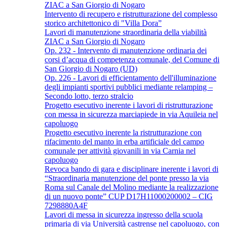
ZIAC a San Giorgio di Nogaro
Intervento di recupero e ristrutturazione del complesso
storico architettonico di "Villa Dora”
Lavori di manutenzione straordinaria della viabilità
ZIAC a San Giorgio di Nogaro
Op. 232 - Intervento di manutenzione ordinaria dei
corsi d’acqua di competenza comunale, del Comune di
San Giorgio di Nogaro (UD)
Op. 226 - Lavori di efficientamento dell'illuminazione
degli impianti sportivi pubblici mediante relamping –
Secondo lotto, terzo stralcio
Progetto esecutivo inerente i lavori di ristrutturazione
con messa in sicurezza marciapiede in via Aquileia nel
capoluogo
Progetto esecutivo inerente la ristrutturazione con
rifacimento del manto in erba artificiale del campo
comunale per attività giovanili in via Carnia nel
capoluogo
Revoca bando di gara e disciplinare inerente i lavori di
“Straordinaria manutenzione del ponte presso la via
Roma sul Canale del Molino mediante la realizzazione
di un nuovo ponte” CUP D17H11000200002 – CIG
7298880A4F
Lavori di messa in sicurezza ingresso della scuola
primaria di via Università castrense nel capoluogo, con