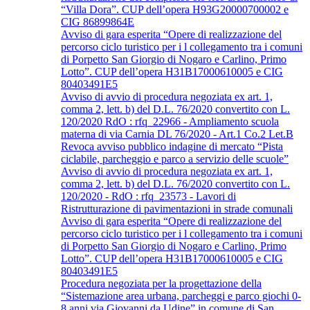
“Villa Dora”. CUP dell’opera H93G20000700002 e
CIG 86899864E
Avviso di gara esperita “Opere di realizzazione del
percorso ciclo turistico per i l collegamento tra i comuni
di Porpetto San Giorgio di Nogaro e Carlino, Primo
Lotto”. CUP dell’opera H31B17000610005 e CIG
80403491E5
Avviso di avvio di procedura negoziata ex art. 1,
comma 2, lett. b) del D.L. 76/2020 convertito con L.
120/2020 RdO : rfq_22966 - Ampliamento scuola
materna di via Carnia DL 76/2020 - Art.1 Co.2 Let.B
Revoca avviso pubblico indagine di mercato “Pista
ciclabile, parcheggio e parco a servizio delle scuole”
Avviso di avvio di procedura negoziata ex art. 1,
comma 2, lett. b) del D.L. 76/2020 convertito con L.
120/2020 - RdO : rfq_23573 - Lavori di
Ristrutturazione di pavimentazioni in strade comunali
Avviso di gara esperita “Opere di realizzazione del
percorso ciclo turistico per i l collegamento tra i comuni
di Porpetto San Giorgio di Nogaro e Carlino, Primo
Lotto”. CUP dell’opera H31B17000610005 e CIG
80403491E5
Procedura negoziata per la progettazione della
“Sistemazione area urbana, parcheggi e parco giochi 0-
8 anni via Giovanni da Udine” in comune di San