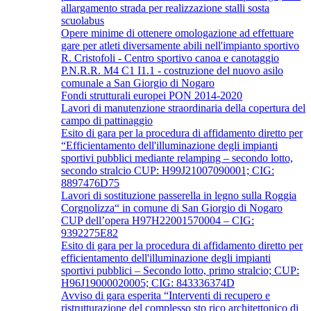
allargamento strada per realizzazione stalli sosta
scuolabus
Opere minime di ottenere omologazione ad effettuare
gare per atleti diversamente abili nell'impianto sportivo
R. Cristofoli - Centro sportivo canoa e canotaggio
P.N.R.R. M4 C1 I1.1 - costruzione del nuovo asilo
comunale a San Giorgio di Nogaro
Fondi strutturali europei PON 2014-2020
Lavori di manutenzione straordinaria della copertura del
campo di pattinaggio
Esito di gara per la procedura di affidamento diretto per
“Efficientamento dell'illuminazione degli impianti
sportivi pubblici mediante relamping – secondo lotto,
secondo stralcio CUP: H99J21007090001; CIG:
8897476D75
Lavori di sostituzione passerella in legno sulla Roggia
Corgnolizza“ in comune di San Giorgio di Nogaro
CUP dell’opera H97H22001570004 – CIG:
9392275E82
Esito di gara per la procedura di affidamento diretto per
efficientamento dell'illuminazione degli impianti
sportivi pubblici – Secondo lotto, primo stralcio; CUP:
H96J19000020005; CIG: 843336374D
Avviso di gara esperita “Interventi di recupero e
ristrutturazione del complesso sto rico architettonico di