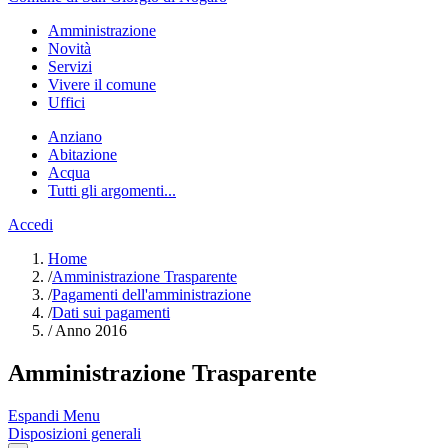
Amministrazione
Novità
Servizi
Vivere il comune
Uffici
Anziano
Abitazione
Acqua
Tutti gli argomenti...
Accedi
Home
/
Amministrazione Trasparente
/
Pagamenti dell'amministrazione
/
Dati sui pagamenti
/
Anno 2016
Amministrazione Trasparente
Espandi Menu
Disposizioni generali