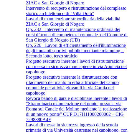
ZIAC a San Giorgio di Nogaro
Intervento di recupero e ristrutturazione del complesso
storico architettonico di "Villa Dora”
Lavori di manutenzione straordinaria della viabilità
ZIAC a San Giorgio di Nogaro
Op. 232 - Intervento di manutenzione ordinaria dei
corsi d’acqua di competenza comunale, del Comune di
San Giorgio di Nogaro (UD)
Op. 226 - Lavori di efficientamento dell'illuminazione
degli impianti sportivi pubblici mediante relamping –
Secondo lotto, terzo stralcio
Progetto esecutivo inerente i lavori di ristrutturazione
con messa in sicurezza marciapiede in via Aquileia nel
capoluogo
Progetto esecutivo inerente la ristrutturazione con
rifacimento del manto in erba artificiale del campo
comunale per attività giovanili in via Carnia nel
capoluogo
Revoca bando di gara e disciplinare inerente i lavori di
“Straordinaria manutenzione del ponte presso la via
Roma sul Canale del Molino mediante la realizzazione
di un nuovo ponte” CUP D17H11000200002 – CIG
7298880A4F
Lavori di messa in sicurezza ingresso della scuola
primaria di via Università castrense nel capoluogo, con