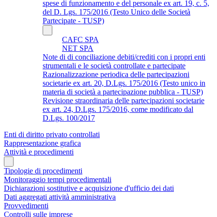
spese di funzionamento e del personale ex art. 19, c. 5,
del D. Lgs. 175/2016 (Testo Unico delle Società
Partecipate - TUSP)
CAFC SPA
NET SPA
Note di di conciliazione debiti/crediti con i propri enti
strumentali e le società controllate e partecipate
Razionalizzazione periodica delle partecipazioni
societarie ex art. 20, D.Lgs. 175/2016 (Testo unico in
materia di società a partecipazione pubblica - TUSP)
Revisione straordinaria delle partecipazioni societarie
ex art. 24, D.Lgs. 175/2016, come modificato dal
D.Lgs. 100/2017
Enti di diritto privato controllati
Rappresentazione grafica
Attività e procedimenti
Tipologie di procedimenti
Monitoraggio tempi procedimentali
Dichiarazioni sostitutive e acquisizione d'ufficio dei dati
Dati aggregati attività amministrativa
Provvedimenti
Controlli sulle imprese