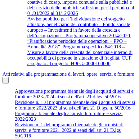
coattiva di cosap, imposta comunale sulla pubblicità e
del servizio delle pubbliche affissioni per il periodo dal
01/01/2022 al 31/12/2026
Avviso pubblico per l’individuazione del soggetto
attuatore, beneficiario del contributo – Fondo sociale
europeo – Investimenti in favore della crescita e
dell’occupazione – Programma operativo 2014/2020.
“Pianificazione periodica delle operazioni – PPO –
Annualità 2018”. Programma specifico 84/2018 –
Misure a favore della crescita del potenziale interno di
occupabilità di persone in situazione di fragilità. CUP
assegnato al progetto: H96G20000160006
Atti relativi alla programmazione di lavori, opere, servizi e forniture
Approvazione programma biennale degli acquisti di servizi e
forniture 2023-2024 ai sensi dell'art. 21 d.lgs. 50/2016
Revisione n. 1 al programma biennale degli acquisti di servizi
e forniture 2022/2023 ai sensi dell’art. 21 D.lgs. n. 50/2016
Programma biennale degli acquisti di forniture e servizi
2022/2023
Revisione n. 1 del programma biennale degli acquisti di
servizi e forniture 2021-2022 ai sensi dell'art. 21 D.lgs
50/2016