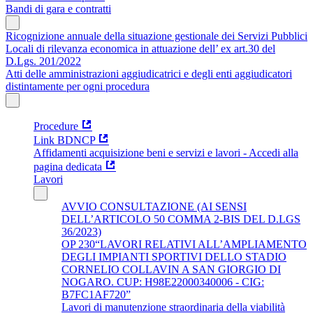
Bandi di gara e contratti
Ricognizione annuale della situazione gestionale dei Servizi Pubblici
Locali di rilevanza economica in attuazione dell’ ex art.30 del
D.Lgs. 201/2022
Atti delle amministrazioni aggiudicatrici e degli enti aggiudicatori
distintamente per ogni procedura
Procedure
Link BDNCP
Affidamenti acquisizione beni e servizi e lavori - Accedi alla
pagina dedicata
Lavori
AVVIO CONSULTAZIONE (AI SENSI
DELL’ARTICOLO 50 COMMA 2-BIS DEL D.LGS
36/2023)
OP 230“LAVORI RELATIVI ALL’AMPLIAMENTO
DEGLI IMPIANTI SPORTIVI DELLO STADIO
CORNELIO COLLAVIN A SAN GIORGIO DI
NOGARO. CUP: H98E22000340006 - CIG:
B7FC1AF720”
Lavori di manutenzione straordinaria della viabilità