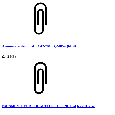
Ammontare_debiti_al_31-12-2016_QMRWQhl.pdf
(24.2 KB)
PAGAMENTI_PER_SOGGETTO-SIOPE_2016_oQzwkCU.xlsx