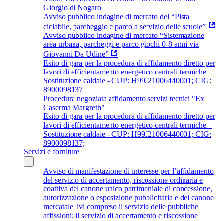
Giorgio di Nogaro
Avviso pubblico indagine di mercato del “Pista
ciclabile, parcheggio e parco a servizio delle scuole”
Avviso pubblico indagine di mercato “Sistemazione
area urbana, parcheggi e parco giochi 0-8 anni via
Giovanni Da Udine”
Esito di gara per la procedura di affidamento diretto per
lavori di efficientamento energetico centrali termiche –
Sostituzione caldaie - CUP: H99J21006440001; CIG:
8900098137
Procedura negoziata affidamento servizi tecnici "Ex
Caserma Margreth"
Esito di gara per la procedura di affidamento diretto per
lavori di efficientamento energetico centrali termiche –
Sostituzione caldaie - CUP: H99J21006440001; CIG:
8900098137;
Servizi e forniture
Avviso di manifestazione di interesse per l’affidamento
del servizio di accertamento, riscossione ordinaria e
coattiva del canone unico patrimoniale di concessione,
autorizzazione o esposizione pubblicitaria e del canone
mercatale, ivi compreso il servizio delle pubbliche
affissioni; il servizio di accertamento e riscossione