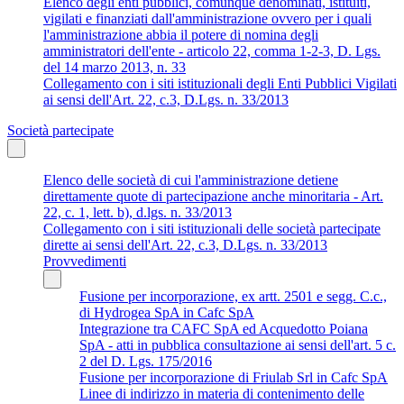
Elenco degli enti pubblici, comunque denominati, istituiti,
vigilati e finanziati dall'amministrazione ovvero per i quali
l'amministrazione abbia il potere di nomina degli
amministratori dell'ente - articolo 22, comma 1-2-3, D. Lgs.
del 14 marzo 2013, n. 33
Collegamento con i siti istituzionali degli Enti Pubblici Vigilati
ai sensi dell'Art. 22, c.3, D.Lgs. n. 33/2013
Società partecipate
Elenco delle società di cui l'amministrazione detiene
direttamente quote di partecipazione anche minoritaria - Art.
22, c. 1, lett. b), d.lgs. n. 33/2013
Collegamento con i siti istituzionali delle società partecipate
dirette ai sensi dell'Art. 22, c.3, D.Lgs. n. 33/2013
Provvedimenti
Fusione per incorporazione, ex artt. 2501 e segg. C.c.,
di Hydrogea SpA in Cafc SpA
Integrazione tra CAFC SpA ed Acquedotto Poiana
SpA - atti in pubblica consultazione ai sensi dell'art. 5 c.
2 del D. Lgs. 175/2016
Fusione per incorporazione di Friulab Srl in Cafc SpA
Linee di indirizzo in materia di contenimento delle