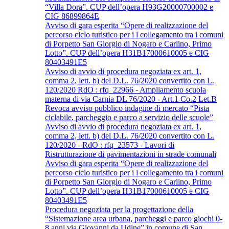
“Villa Dora”. CUP dell’opera H93G20000700002 e
CIG 86899864E
Avviso di gara esperita “Opere di realizzazione del
percorso ciclo turistico per i l collegamento tra i comuni
di Porpetto San Giorgio di Nogaro e Carlino, Primo
Lotto”. CUP dell’opera H31B17000610005 e CIG
80403491E5
Avviso di avvio di procedura negoziata ex art. 1,
comma 2, lett. b) del D.L. 76/2020 convertito con L.
120/2020 RdO : rfq_22966 - Ampliamento scuola
materna di via Carnia DL 76/2020 - Art.1 Co.2 Let.B
Revoca avviso pubblico indagine di mercato “Pista
ciclabile, parcheggio e parco a servizio delle scuole”
Avviso di avvio di procedura negoziata ex art. 1,
comma 2, lett. b) del D.L. 76/2020 convertito con L.
120/2020 - RdO : rfq_23573 - Lavori di
Ristrutturazione di pavimentazioni in strade comunali
Avviso di gara esperita “Opere di realizzazione del
percorso ciclo turistico per i l collegamento tra i comuni
di Porpetto San Giorgio di Nogaro e Carlino, Primo
Lotto”. CUP dell’opera H31B17000610005 e CIG
80403491E5
Procedura negoziata per la progettazione della
“Sistemazione area urbana, parcheggi e parco giochi 0-
8 anni via Giovanni da Udine” in comune di San