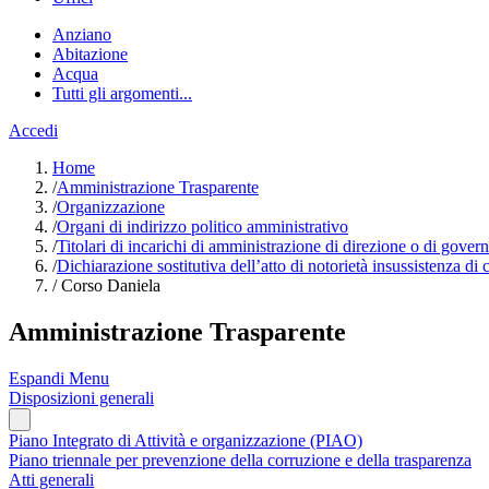
Anziano
Abitazione
Acqua
Tutti gli argomenti...
Accedi
Home
/
Amministrazione Trasparente
/
Organizzazione
/
Organi di indirizzo politico amministrativo
/
Titolari di incarichi di amministrazione di direzione o di gover
/
Dichiarazione sostitutiva dell’atto di notorietà insussistenza di 
/
Corso Daniela
Amministrazione Trasparente
Espandi Menu
Disposizioni generali
Piano Integrato di Attività e organizzazione (PIAO)
Piano triennale per prevenzione della corruzione e della trasparenza
Atti generali