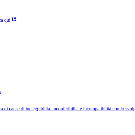
ca qui
o
za di cause di ineleggibilità, inconferibilità e incompatibilità con lo svo