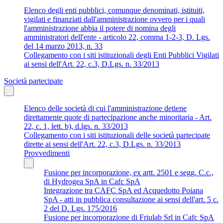
Elenco degli enti pubblici, comunque denominati, istituiti,
vigilati e finanziati dall'amministrazione ovvero per i quali
l'amministrazione abbia il potere di nomina degli
amministratori dell'ente - articolo 22, comma 1-2-3, D. Lgs.
del 14 marzo 2013, n. 33
Collegamento con i siti istituzionali degli Enti Pubblici Vigilati
ai sensi dell'Art. 22, c.3, D.Lgs. n. 33/2013
Società partecipate
Elenco delle società di cui l'amministrazione detiene
direttamente quote di partecipazione anche minoritaria - Art.
22, c. 1, lett. b), d.lgs. n. 33/2013
Collegamento con i siti istituzionali delle società partecipate
dirette ai sensi dell'Art. 22, c.3, D.Lgs. n. 33/2013
Provvedimenti
Fusione per incorporazione, ex artt. 2501 e segg. C.c.,
di Hydrogea SpA in Cafc SpA
Integrazione tra CAFC SpA ed Acquedotto Poiana
SpA - atti in pubblica consultazione ai sensi dell'art. 5 c.
2 del D. Lgs. 175/2016
Fusione per incorporazione di Friulab Srl in Cafc SpA