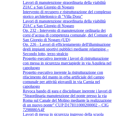
Lavori di manutenzione straordinaria della viabilità
ZIAC a San Giorgio di Nogaro
Intervento di recupero e ristrutturazione del complesso
storico architettonico di "Villa Dora”
Lavori di manutenzione straordinaria della viabilità
ZIAC a San Giorgio di Nogaro
Op. 232 - Intervento di manutenzione ordinaria dei
corsi d’acqua di competenza comunale, del Comune di
San Giorgio di Nogaro (UD)
Op. 226 - Lavori di efficientamento dell'illuminazione
degli impianti sportivi pubblici mediante relamping –
Secondo lotto, terzo stralcio
Progetto esecutivo inerente i lavori di ristrutturazione
con messa in sicurezza marciapiede in via Aquileia nel
capoluogo
Progetto esecutivo inerente la ristrutturazione con
rifacimento del manto in erba artificiale del campo
comunale per attività giovanili in via Carnia nel
capoluogo
Revoca bando di gara e disciplinare inerente i lavori di
“Straordinaria manutenzione del ponte presso la via
Roma sul Canale del Molino mediante la realizzazione
di un nuovo ponte” CUP D17H11000200002 – CIG
7298880A4F
Lavori di messa in sicurezza ingresso della scuola