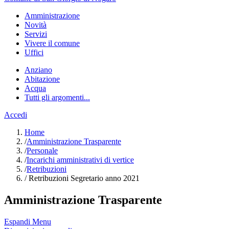
Amministrazione
Novità
Servizi
Vivere il comune
Uffici
Anziano
Abitazione
Acqua
Tutti gli argomenti...
Accedi
Home
/
Amministrazione Trasparente
/
Personale
/
Incarichi amministrativi di vertice
/
Retribuzioni
/
Retribuzioni Segretario anno 2021
Amministrazione Trasparente
Espandi Menu