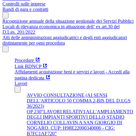
Controlli sulle imprese
Bandi di gara e contratti
Ricognizione annuale della situazione gestionale dei Servizi Pubblici
Locali di rilevanza economica in attuazione dell’ ex art.30 del
D.Lgs. 201/2022
Atti delle amministrazioni aggiudicatrici e degli enti aggiudicatori
distintamente per ogni procedura
Procedure
Link BDNCP
Affidamenti acquisizione beni e servizi e lavori - Accedi alla
pagina dedicata
Lavori
AVVIO CONSULTAZIONE (AI SENSI
DELL’ARTICOLO 50 COMMA 2-BIS DEL D.LGS
36/2023)
OP 230“LAVORI RELATIVI ALL’AMPLIAMENTO
DEGLI IMPIANTI SPORTIVI DELLO STADIO
CORNELIO COLLAVIN A SAN GIORGIO DI
NOGARO. CUP: H98E22000340006 - CIG:
B7FC1AF720”