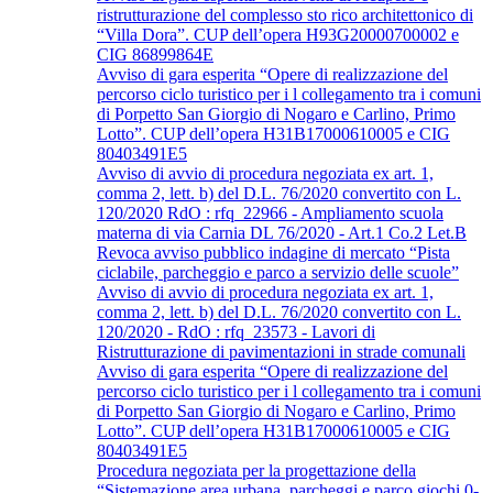
ristrutturazione del complesso sto rico architettonico di
“Villa Dora”. CUP dell’opera H93G20000700002 e
CIG 86899864E
Avviso di gara esperita “Opere di realizzazione del
percorso ciclo turistico per i l collegamento tra i comuni
di Porpetto San Giorgio di Nogaro e Carlino, Primo
Lotto”. CUP dell’opera H31B17000610005 e CIG
80403491E5
Avviso di avvio di procedura negoziata ex art. 1,
comma 2, lett. b) del D.L. 76/2020 convertito con L.
120/2020 RdO : rfq_22966 - Ampliamento scuola
materna di via Carnia DL 76/2020 - Art.1 Co.2 Let.B
Revoca avviso pubblico indagine di mercato “Pista
ciclabile, parcheggio e parco a servizio delle scuole”
Avviso di avvio di procedura negoziata ex art. 1,
comma 2, lett. b) del D.L. 76/2020 convertito con L.
120/2020 - RdO : rfq_23573 - Lavori di
Ristrutturazione di pavimentazioni in strade comunali
Avviso di gara esperita “Opere di realizzazione del
percorso ciclo turistico per i l collegamento tra i comuni
di Porpetto San Giorgio di Nogaro e Carlino, Primo
Lotto”. CUP dell’opera H31B17000610005 e CIG
80403491E5
Procedura negoziata per la progettazione della
“Sistemazione area urbana, parcheggi e parco giochi 0-