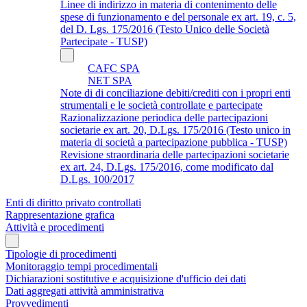
Linee di indirizzo in materia di contenimento delle
spese di funzionamento e del personale ex art. 19, c. 5,
del D. Lgs. 175/2016 (Testo Unico delle Società
Partecipate - TUSP)
CAFC SPA
NET SPA
Note di di conciliazione debiti/crediti con i propri enti
strumentali e le società controllate e partecipate
Razionalizzazione periodica delle partecipazioni
societarie ex art. 20, D.Lgs. 175/2016 (Testo unico in
materia di società a partecipazione pubblica - TUSP)
Revisione straordinaria delle partecipazioni societarie
ex art. 24, D.Lgs. 175/2016, come modificato dal
D.Lgs. 100/2017
Enti di diritto privato controllati
Rappresentazione grafica
Attività e procedimenti
Tipologie di procedimenti
Monitoraggio tempi procedimentali
Dichiarazioni sostitutive e acquisizione d'ufficio dei dati
Dati aggregati attività amministrativa
Provvedimenti