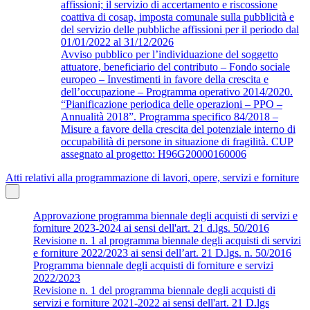
affissioni; il servizio di accertamento e riscossione
coattiva di cosap, imposta comunale sulla pubblicità e
del servizio delle pubbliche affissioni per il periodo dal
01/01/2022 al 31/12/2026
Avviso pubblico per l’individuazione del soggetto
attuatore, beneficiario del contributo – Fondo sociale
europeo – Investimenti in favore della crescita e
dell’occupazione – Programma operativo 2014/2020.
“Pianificazione periodica delle operazioni – PPO –
Annualità 2018”. Programma specifico 84/2018 –
Misure a favore della crescita del potenziale interno di
occupabilità di persone in situazione di fragilità. CUP
assegnato al progetto: H96G20000160006
Atti relativi alla programmazione di lavori, opere, servizi e forniture
Approvazione programma biennale degli acquisti di servizi e
forniture 2023-2024 ai sensi dell'art. 21 d.lgs. 50/2016
Revisione n. 1 al programma biennale degli acquisti di servizi
e forniture 2022/2023 ai sensi dell’art. 21 D.lgs. n. 50/2016
Programma biennale degli acquisti di forniture e servizi
2022/2023
Revisione n. 1 del programma biennale degli acquisti di
servizi e forniture 2021-2022 ai sensi dell'art. 21 D.lgs