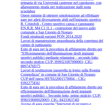
primaria di via Università castrense nel capoluogo, con
allargamento strada per realizzazione stalli sosta
scuolabus
Opere minime di ottenere omologazione ad effettuare
gare per atleti diversamente abili nell'impianto sportivo
R. Cristofoli - Centro sportivo canoa e canotaggio
P.N.R.R. M4 C1 I1.1 - costruzione del nuovo asilo
comunale a San Giorgio di Nogaro
Fondi strutturali europei PON 2014-2020
Lavori di manutenzione straordinaria della copertura del
campo di pattinaggio
Esito di gara per la procedura di affidamento diretto per
“Efficientamento dell'illuminazione degli impianti
sportivi pubblici mediante relamping – secondo lotto,
secondo stralcio CUP: H99J21007090001; CIG:
8897476D75
Lavori di sostituzione passerella in legno sulla Roggia
Corgnolizza“ in comune di San Giorgio di Nogaro
CUP dell’opera H97H22001570004 – CIG:
9392275E82
Esito di gara per la procedura di affidamento diretto per
efficientamento dell'illuminazione degli impianti
sportivi pubblici – Secondo lotto, primo stralcio; CUP:
H96J19000020005; CIG: 843336374D
Avviso di gara esperita “Interventi di recupero e