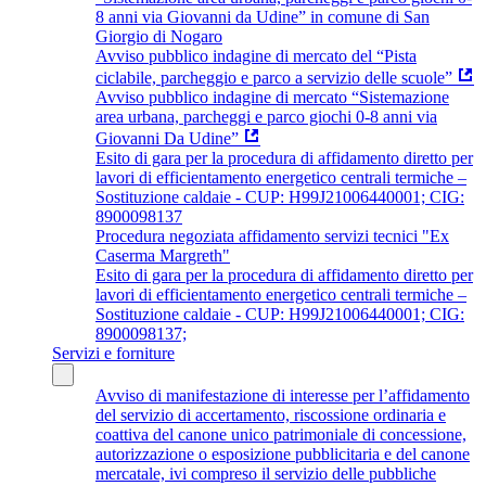
8 anni via Giovanni da Udine” in comune di San
Giorgio di Nogaro
Avviso pubblico indagine di mercato del “Pista
ciclabile, parcheggio e parco a servizio delle scuole”
Avviso pubblico indagine di mercato “Sistemazione
area urbana, parcheggi e parco giochi 0-8 anni via
Giovanni Da Udine”
Esito di gara per la procedura di affidamento diretto per
lavori di efficientamento energetico centrali termiche –
Sostituzione caldaie - CUP: H99J21006440001; CIG:
8900098137
Procedura negoziata affidamento servizi tecnici "Ex
Caserma Margreth"
Esito di gara per la procedura di affidamento diretto per
lavori di efficientamento energetico centrali termiche –
Sostituzione caldaie - CUP: H99J21006440001; CIG:
8900098137;
Servizi e forniture
Avviso di manifestazione di interesse per l’affidamento
del servizio di accertamento, riscossione ordinaria e
coattiva del canone unico patrimoniale di concessione,
autorizzazione o esposizione pubblicitaria e del canone
mercatale, ivi compreso il servizio delle pubbliche