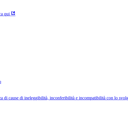
ca qui
o
za di cause di ineleggibilità, inconferibilità e incompatibilità con lo svo