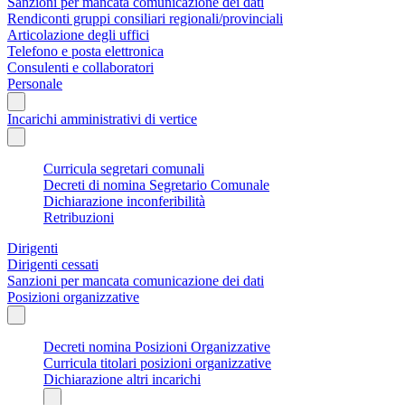
Sanzioni per mancata comunicazione dei dati
Rendiconti gruppi consiliari regionali/provinciali
Articolazione degli uffici
Telefono e posta elettronica
Consulenti e collaboratori
Personale
Incarichi amministrativi di vertice
Curricula segretari comunali
Decreti di nomina Segretario Comunale
Dichiarazione inconferibilità
Retribuzioni
Dirigenti
Dirigenti cessati
Sanzioni per mancata comunicazione dei dati
Posizioni organizzative
Decreti nomina Posizioni Organizzative
Curricula titolari posizioni organizzative
Dichiarazione altri incarichi