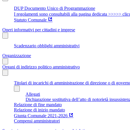
DUP Documento Unico di Programmazione
I regolamenti sono consultabili alla pagina dedicata >>>>> clic
Statuto Comunale
Oneri informativi per cittadini e imprese
Scadenzario obblighi amministrativi
Organizzazione
Organi di indirizzo politico amministrativo
Titolari di incarichi di amministrazione di direzione o di govern
Allegati
Dichiarazione sostitutiva dell’atto di notorietà insussisten
Relazione di fine mandato
Relazione di inizio mandato
Giunta Comunale 2021-2026
Compensi amministratori