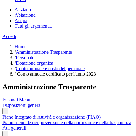
Anziano
Abitazione
Acqua
Tutti gli argomenti...
Accedi
Home
/
Amministrazione Trasparente
/
Personale
/
Dotazione organica
/
Conto annuale e costo del personale
/
Conto annuale certificato per l'anno 2023
Amministrazione Trasparente
Espandi Menu
Disposizioni generali
Piano Integrato di Attività e organizzazione (PIAO)
Piano triennale per prevenzione della corruzione e della trasparenza
Atti generali