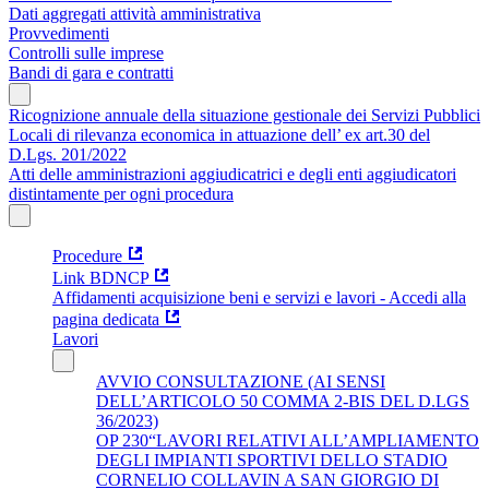
Dati aggregati attività amministrativa
Provvedimenti
Controlli sulle imprese
Bandi di gara e contratti
Ricognizione annuale della situazione gestionale dei Servizi Pubblici
Locali di rilevanza economica in attuazione dell’ ex art.30 del
D.Lgs. 201/2022
Atti delle amministrazioni aggiudicatrici e degli enti aggiudicatori
distintamente per ogni procedura
Procedure
Link BDNCP
Affidamenti acquisizione beni e servizi e lavori - Accedi alla
pagina dedicata
Lavori
AVVIO CONSULTAZIONE (AI SENSI
DELL’ARTICOLO 50 COMMA 2-BIS DEL D.LGS
36/2023)
OP 230“LAVORI RELATIVI ALL’AMPLIAMENTO
DEGLI IMPIANTI SPORTIVI DELLO STADIO
CORNELIO COLLAVIN A SAN GIORGIO DI