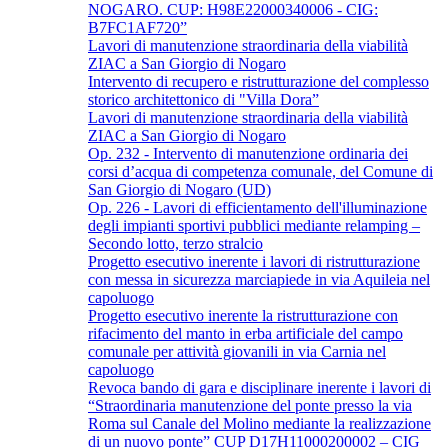
NOGARO. CUP: H98E22000340006 - CIG:
B7FC1AF720”
Lavori di manutenzione straordinaria della viabilità
ZIAC a San Giorgio di Nogaro
Intervento di recupero e ristrutturazione del complesso
storico architettonico di "Villa Dora”
Lavori di manutenzione straordinaria della viabilità
ZIAC a San Giorgio di Nogaro
Op. 232 - Intervento di manutenzione ordinaria dei
corsi d’acqua di competenza comunale, del Comune di
San Giorgio di Nogaro (UD)
Op. 226 - Lavori di efficientamento dell'illuminazione
degli impianti sportivi pubblici mediante relamping –
Secondo lotto, terzo stralcio
Progetto esecutivo inerente i lavori di ristrutturazione
con messa in sicurezza marciapiede in via Aquileia nel
capoluogo
Progetto esecutivo inerente la ristrutturazione con
rifacimento del manto in erba artificiale del campo
comunale per attività giovanili in via Carnia nel
capoluogo
Revoca bando di gara e disciplinare inerente i lavori di
“Straordinaria manutenzione del ponte presso la via
Roma sul Canale del Molino mediante la realizzazione
di un nuovo ponte” CUP D17H11000200002 – CIG