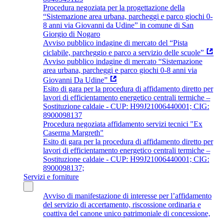
Procedura negoziata per la progettazione della
“Sistemazione area urbana, parcheggi e parco giochi 0-
8 anni via Giovanni da Udine” in comune di San
Giorgio di Nogaro
Avviso pubblico indagine di mercato del “Pista
ciclabile, parcheggio e parco a servizio delle scuole”
Avviso pubblico indagine di mercato “Sistemazione
area urbana, parcheggi e parco giochi 0-8 anni via
Giovanni Da Udine”
Esito di gara per la procedura di affidamento diretto per
lavori di efficientamento energetico centrali termiche –
Sostituzione caldaie - CUP: H99J21006440001; CIG:
8900098137
Procedura negoziata affidamento servizi tecnici "Ex
Caserma Margreth"
Esito di gara per la procedura di affidamento diretto per
lavori di efficientamento energetico centrali termiche –
Sostituzione caldaie - CUP: H99J21006440001; CIG:
8900098137;
Servizi e forniture
Avviso di manifestazione di interesse per l’affidamento
del servizio di accertamento, riscossione ordinaria e
coattiva del canone unico patrimoniale di concessione,