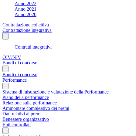
Anno 2022
Anno 2021
Anno 2020
Contrattazione collettiva
Contrattazione integrativa
Contratti integrativi
OIV/NIV
Bandi di concorso
Bandi di concorso
Performance
Sistema di misurazione e valutazione della Performance
Piano della performance
Relazione sulla performance
Ammontare complessivo dei premi
Dati relativi ai premi
Benessere organizzativo
Enti controllati