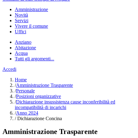
Amministrazione
Novità
Servizi
Vivere il comune
Uffici
Anziano
Abitazione
Acqua
Tutti gli argomenti...
Accedi
Home
/
Amministrazione Trasparente
/
Personale
/
Posizioni organizzative
/
Dichiarazione insussistenza cause inconferibilità ed
incompatibilità di incarichi
/
Anno 2024
/
Dichiarazione Concina
Amministrazione Trasparente