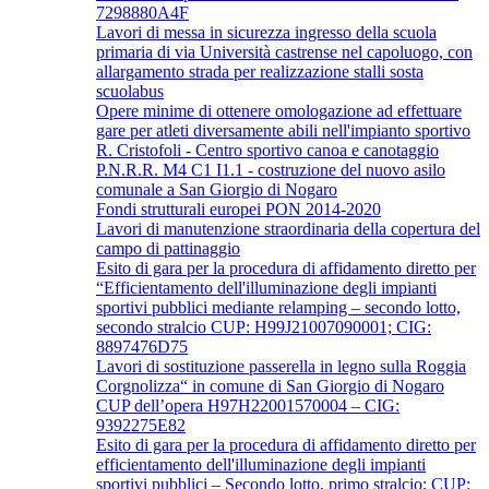
7298880A4F
Lavori di messa in sicurezza ingresso della scuola
primaria di via Università castrense nel capoluogo, con
allargamento strada per realizzazione stalli sosta
scuolabus
Opere minime di ottenere omologazione ad effettuare
gare per atleti diversamente abili nell'impianto sportivo
R. Cristofoli - Centro sportivo canoa e canotaggio
P.N.R.R. M4 C1 I1.1 - costruzione del nuovo asilo
comunale a San Giorgio di Nogaro
Fondi strutturali europei PON 2014-2020
Lavori di manutenzione straordinaria della copertura del
campo di pattinaggio
Esito di gara per la procedura di affidamento diretto per
“Efficientamento dell'illuminazione degli impianti
sportivi pubblici mediante relamping – secondo lotto,
secondo stralcio CUP: H99J21007090001; CIG:
8897476D75
Lavori di sostituzione passerella in legno sulla Roggia
Corgnolizza“ in comune di San Giorgio di Nogaro
CUP dell’opera H97H22001570004 – CIG:
9392275E82
Esito di gara per la procedura di affidamento diretto per
efficientamento dell'illuminazione degli impianti
sportivi pubblici – Secondo lotto, primo stralcio; CUP: