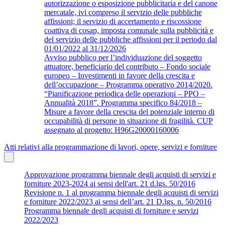
autorizzazione o esposizione pubblicitaria e del canone
mercatale, ivi compreso il servizio delle pubbliche
affissioni; il servizio di accertamento e riscossione
coattiva di cosap, imposta comunale sulla pubblicità e
del servizio delle pubbliche affissioni per il periodo dal
01/01/2022 al 31/12/2026
Avviso pubblico per l’individuazione del soggetto
attuatore, beneficiario del contributo – Fondo sociale
europeo – Investimenti in favore della crescita e
dell’occupazione – Programma operativo 2014/2020.
“Pianificazione periodica delle operazioni – PPO –
Annualità 2018”. Programma specifico 84/2018 –
Misure a favore della crescita del potenziale interno di
occupabilità di persone in situazione di fragilità. CUP
assegnato al progetto: H96G20000160006
Atti relativi alla programmazione di lavori, opere, servizi e forniture
Approvazione programma biennale degli acquisti di servizi e
forniture 2023-2024 ai sensi dell'art. 21 d.lgs. 50/2016
Revisione n. 1 al programma biennale degli acquisti di servizi
e forniture 2022/2023 ai sensi dell’art. 21 D.lgs. n. 50/2016
Programma biennale degli acquisti di forniture e servizi
2022/2023