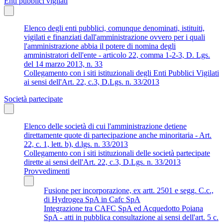
Enti pubblici vigilati
Elenco degli enti pubblici, comunque denominati, istituiti,
vigilati e finanziati dall'amministrazione ovvero per i quali
l'amministrazione abbia il potere di nomina degli
amministratori dell'ente - articolo 22, comma 1-2-3, D. Lgs.
del 14 marzo 2013, n. 33
Collegamento con i siti istituzionali degli Enti Pubblici Vigilati
ai sensi dell'Art. 22, c.3, D.Lgs. n. 33/2013
Società partecipate
Elenco delle società di cui l'amministrazione detiene
direttamente quote di partecipazione anche minoritaria - Art.
22, c. 1, lett. b), d.lgs. n. 33/2013
Collegamento con i siti istituzionali delle società partecipate
dirette ai sensi dell'Art. 22, c.3, D.Lgs. n. 33/2013
Provvedimenti
Fusione per incorporazione, ex artt. 2501 e segg. C.c.,
di Hydrogea SpA in Cafc SpA
Integrazione tra CAFC SpA ed Acquedotto Poiana
SpA - atti in pubblica consultazione ai sensi dell'art. 5 c.