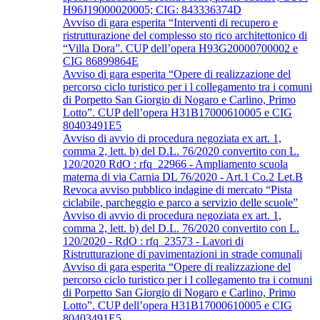
H96J19000020005; CIG: 843336374D
Avviso di gara esperita “Interventi di recupero e
ristrutturazione del complesso sto rico architettonico di
“Villa Dora”. CUP dell’opera H93G20000700002 e
CIG 86899864E
Avviso di gara esperita “Opere di realizzazione del
percorso ciclo turistico per i l collegamento tra i comuni
di Porpetto San Giorgio di Nogaro e Carlino, Primo
Lotto”. CUP dell’opera H31B17000610005 e CIG
80403491E5
Avviso di avvio di procedura negoziata ex art. 1,
comma 2, lett. b) del D.L. 76/2020 convertito con L.
120/2020 RdO : rfq_22966 - Ampliamento scuola
materna di via Carnia DL 76/2020 - Art.1 Co.2 Let.B
Revoca avviso pubblico indagine di mercato “Pista
ciclabile, parcheggio e parco a servizio delle scuole”
Avviso di avvio di procedura negoziata ex art. 1,
comma 2, lett. b) del D.L. 76/2020 convertito con L.
120/2020 - RdO : rfq_23573 - Lavori di
Ristrutturazione di pavimentazioni in strade comunali
Avviso di gara esperita “Opere di realizzazione del
percorso ciclo turistico per i l collegamento tra i comuni
di Porpetto San Giorgio di Nogaro e Carlino, Primo
Lotto”. CUP dell’opera H31B17000610005 e CIG
80403491E5