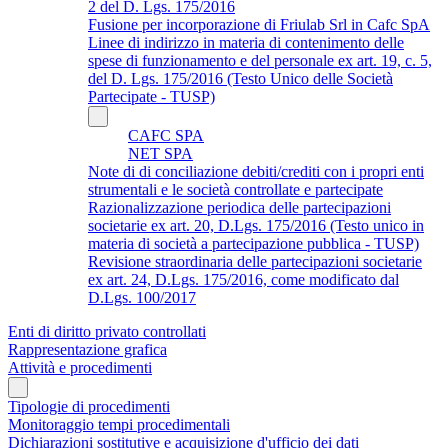
2 del D. Lgs. 175/2016
Fusione per incorporazione di Friulab Srl in Cafc SpA
Linee di indirizzo in materia di contenimento delle
spese di funzionamento e del personale ex art. 19, c. 5,
del D. Lgs. 175/2016 (Testo Unico delle Società
Partecipate - TUSP)
CAFC SPA
NET SPA
Note di di conciliazione debiti/crediti con i propri enti
strumentali e le società controllate e partecipate
Razionalizzazione periodica delle partecipazioni
societarie ex art. 20, D.Lgs. 175/2016 (Testo unico in
materia di società a partecipazione pubblica - TUSP)
Revisione straordinaria delle partecipazioni societarie
ex art. 24, D.Lgs. 175/2016, come modificato dal
D.Lgs. 100/2017
Enti di diritto privato controllati
Rappresentazione grafica
Attività e procedimenti
Tipologie di procedimenti
Monitoraggio tempi procedimentali
Dichiarazioni sostitutive e acquisizione d'ufficio dei dati