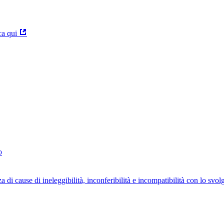
ca qui
o
za di cause di ineleggibilità, inconferibilità e incompatibilità con lo svo