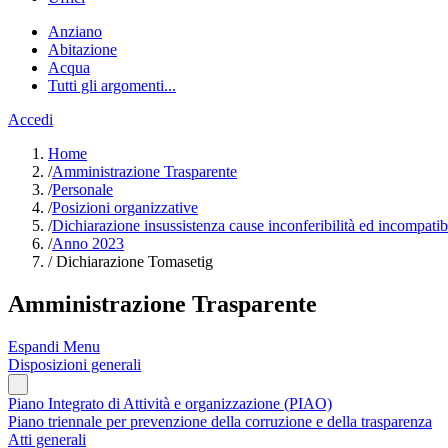
Anziano
Abitazione
Acqua
Tutti gli argomenti...
Accedi
Home
/
Amministrazione Trasparente
/
Personale
/
Posizioni organizzative
/
Dichiarazione insussistenza cause inconferibilità ed incompatibil
/
Anno 2023
/
Dichiarazione Tomasetig
Amministrazione Trasparente
Espandi Menu
Disposizioni generali
Piano Integrato di Attività e organizzazione (PIAO)
Piano triennale per prevenzione della corruzione e della trasparenza
Atti generali