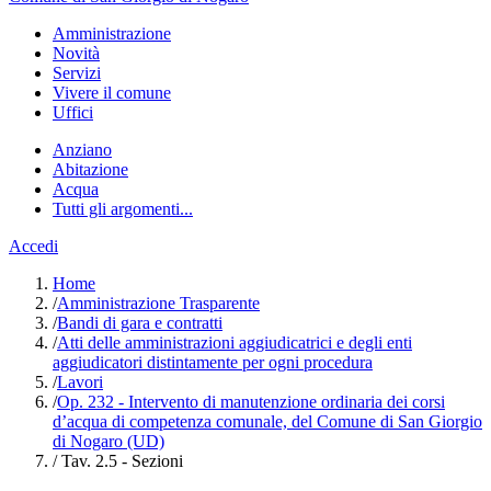
Amministrazione
Novità
Servizi
Vivere il comune
Uffici
Anziano
Abitazione
Acqua
Tutti gli argomenti...
Accedi
Home
/
Amministrazione Trasparente
/
Bandi di gara e contratti
/
Atti delle amministrazioni aggiudicatrici e degli enti
aggiudicatori distintamente per ogni procedura
/
Lavori
/
Op. 232 - Intervento di manutenzione ordinaria dei corsi
d’acqua di competenza comunale, del Comune di San Giorgio
di Nogaro (UD)
/
Tav. 2.5 - Sezioni