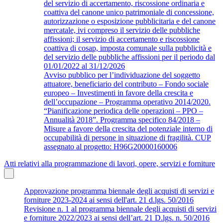
del servizio di accertamento, riscossione ordinaria e
coattiva del canone unico patrimoniale di concessione,
autorizzazione o esposizione pubblicitaria e del canone
mercatale, ivi compreso il servizio delle pubbliche
affissioni; il servizio di accertamento e riscossione
coattiva di cosap, imposta comunale sulla pubblicità e
del servizio delle pubbliche affissioni per il periodo dal
01/01/2022 al 31/12/2026
Avviso pubblico per l’individuazione del soggetto
attuatore, beneficiario del contributo – Fondo sociale
europeo – Investimenti in favore della crescita e
dell’occupazione – Programma operativo 2014/2020.
“Pianificazione periodica delle operazioni – PPO –
Annualità 2018”. Programma specifico 84/2018 –
Misure a favore della crescita del potenziale interno di
occupabilità di persone in situazione di fragilità. CUP
assegnato al progetto: H96G20000160006
Atti relativi alla programmazione di lavori, opere, servizi e forniture
Approvazione programma biennale degli acquisti di servizi e
forniture 2023-2024 ai sensi dell'art. 21 d.lgs. 50/2016
Revisione n. 1 al programma biennale degli acquisti di servizi
e forniture 2022/2023 ai sensi dell’art. 21 D.lgs. n. 50/2016