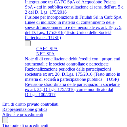
Integrazione tra CAFC SpA ed Acquedotto Poiana
SpA - atti in pubblica consultazione ai sensi dell'art. 5 c.
2 del D. Lgs. 175/2016
Fusione per incorporazione di Friulab Srl in Cafc SpA
Linee di indirizzo in materia di contenimento delle
spese di funzionamento e del personale ex art. 19, c. 5,
del D. Lgs. 175/2016 (Testo Unico delle Società
Partecipate - TUSP)
CAFC SPA
NET SPA
Note di di conciliazione debiti/crediti con i propri enti
strumentali e le società controllate e partecipate
Razionalizzazione periodica delle partecipazioni
societarie ex art. 20, D.Lgs. 175/2016 (Testo unico in
materia di società a partecipazione pubblica - TUSP)
Revisione straordinaria delle partecipazioni societarie
ex art. 24, D.Lgs. 175/2016, come modificato dal
D.Lgs. 100/2017
Enti di diritto privato controllati
Rappresentazione grafica
Attività e procedimenti
Tipologie di procedimenti