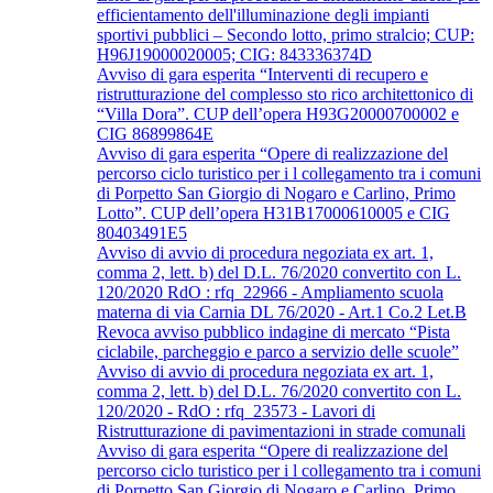
efficientamento dell'illuminazione degli impianti
sportivi pubblici – Secondo lotto, primo stralcio; CUP:
H96J19000020005; CIG: 843336374D
Avviso di gara esperita “Interventi di recupero e
ristrutturazione del complesso sto rico architettonico di
“Villa Dora”. CUP dell’opera H93G20000700002 e
CIG 86899864E
Avviso di gara esperita “Opere di realizzazione del
percorso ciclo turistico per i l collegamento tra i comuni
di Porpetto San Giorgio di Nogaro e Carlino, Primo
Lotto”. CUP dell’opera H31B17000610005 e CIG
80403491E5
Avviso di avvio di procedura negoziata ex art. 1,
comma 2, lett. b) del D.L. 76/2020 convertito con L.
120/2020 RdO : rfq_22966 - Ampliamento scuola
materna di via Carnia DL 76/2020 - Art.1 Co.2 Let.B
Revoca avviso pubblico indagine di mercato “Pista
ciclabile, parcheggio e parco a servizio delle scuole”
Avviso di avvio di procedura negoziata ex art. 1,
comma 2, lett. b) del D.L. 76/2020 convertito con L.
120/2020 - RdO : rfq_23573 - Lavori di
Ristrutturazione di pavimentazioni in strade comunali
Avviso di gara esperita “Opere di realizzazione del
percorso ciclo turistico per i l collegamento tra i comuni
di Porpetto San Giorgio di Nogaro e Carlino, Primo