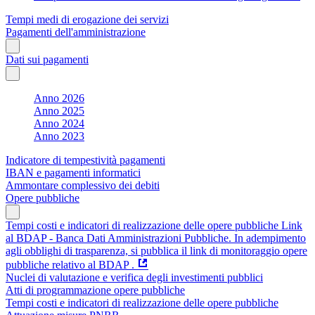
Tempi medi di erogazione dei servizi
Pagamenti dell'amministrazione
Dati sui pagamenti
Anno 2026
Anno 2025
Anno 2024
Anno 2023
Indicatore di tempestività pagamenti
IBAN e pagamenti informatici
Ammontare complessivo dei debiti
Opere pubbliche
Tempi costi e indicatori di realizzazione delle opere pubbliche Link
al BDAP - Banca Dati Amministrazioni Pubbliche. In adempimento
agli obblighi di trasparenza, si pubblica il link di monitoraggio opere
pubbliche relativo al BDAP .
Nuclei di valutazione e verifica degli investimenti pubblici
Atti di programmazione opere pubbliche
Tempi costi e indicatori di realizzazione delle opere pubbliche