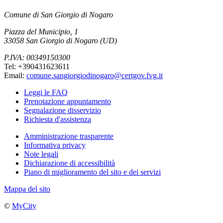
Comune di San Giorgio di Nogaro
Piazza del Municipio, 1
33058 San Giorgio di Nogaro (UD)
P.IVA: 00349150300
Tel: +390431623611
Email:
comune.sangiorgiodinogaro@certgov.fvg.it
Leggi le FAQ
Prenotazione appuntamento
Segnalazione disservizio
Richiesta d'assistenza
Amministrazione trasparente
Informativa privacy
Note legali
Dichiarazione di accessibilità
Piano di miglioramento del sito e dei servizi
Mappa del sito
©
MyCity