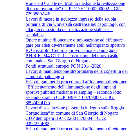
Roma sul Canale del Molino mediante la realizzazione
di un nuovo ponte” CUP D17H11000200002 – CIG
7298880A4F
Lavori di messa in sicurezza ingresso della scuola
primaria di via Università castrense nel capoluogo, con
allargamento strada per realizzazione stalli sosta
scuolabus
Opere minime di ottenere omologazione ad effettuare
gare per atleti diversamente abili nell'impianto sportivo
R. Cristofoli - Centro sportivo canoa e canotaggio
P.N.R.R. M4 C1 I1.1 - costruzione del nuovo asilo
comunale a San Giorgio di Nogaro
Fondi strutturali europei PON 2014-2020
Lavori di manutenzione straordinaria della copertura del
campo di pattinaggio
Esito di gara per la procedura di affidamento diretto per
“Efficientamento dell'illuminazione degli impianti
sportivi pubblici mediante relamping – secondo lotto,
secondo stralcio CUP: H99J21007090001; CIG:
8897476D75
Lavori di sostituzione passerella in legno sulla Roggia
Corgnolizza“ in comune di San Giorgio di Nogaro
CUP dell’opera H97H22001570004 – CIG:
9392275E82
Esito di gara per la procedura di affidamento diretto per