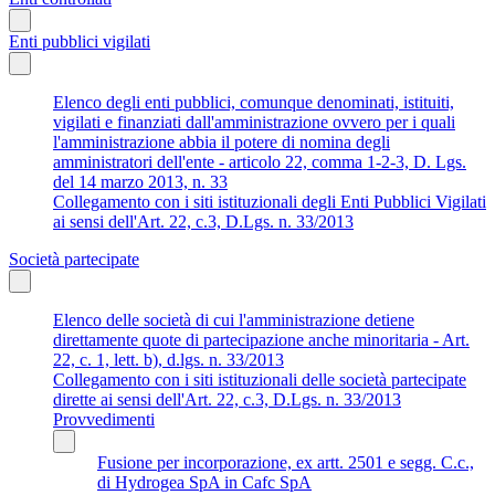
Enti pubblici vigilati
Elenco degli enti pubblici, comunque denominati, istituiti,
vigilati e finanziati dall'amministrazione ovvero per i quali
l'amministrazione abbia il potere di nomina degli
amministratori dell'ente - articolo 22, comma 1-2-3, D. Lgs.
del 14 marzo 2013, n. 33
Collegamento con i siti istituzionali degli Enti Pubblici Vigilati
ai sensi dell'Art. 22, c.3, D.Lgs. n. 33/2013
Società partecipate
Elenco delle società di cui l'amministrazione detiene
direttamente quote di partecipazione anche minoritaria - Art.
22, c. 1, lett. b), d.lgs. n. 33/2013
Collegamento con i siti istituzionali delle società partecipate
dirette ai sensi dell'Art. 22, c.3, D.Lgs. n. 33/2013
Provvedimenti
Fusione per incorporazione, ex artt. 2501 e segg. C.c.,
di Hydrogea SpA in Cafc SpA