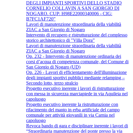
DEGLI IMPIANTI SPORTIVI DELLO STADIO
CORNELIO COLLAVIN A SAN GIORGIO DI
NOGARO. CUP: H98E22000340006 - CIG:
B7FC1AF720”
Lavori di manutenzione straordinaria della viabilità
ZIAC a San Giorgio di Nogaro
Intervento di recupero e ristrutturazione del complesso
storico architettonico di "Villa Dora”
Lavori di manutenzione straordinaria della viabilità
ZIAC a San Giorgio di Nogaro
Op. 232 - Intervento di manutenzione ordinaria dei
corsi d’acqua di competenza comunale, del Comune di
San Giorgio di Nogaro (UD)
Op. 226 - Lavori di efficientamento dell'illuminazione
degli impianti sportivi pubblici mediante relamping –
Secondo lotto, terzo stralcio
Progetto esecutivo inerente i lavori di ristrutturazione
con messa in sicurezza marciapiede in via Aquileia nel
capoluogo
Progetto esecutivo inerente la ristrutturazione con
rifacimento del manto in erba artificiale del campo
comunale per attività giovanili in via Carnia nel
capoluogo
Revoca bando di gara e disciplinare inerente i lavori di
“Straordinaria manutenzione del ponte presso la via