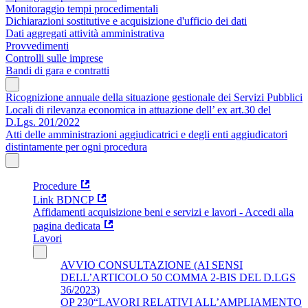
Monitoraggio tempi procedimentali
Dichiarazioni sostitutive e acquisizione d'ufficio dei dati
Dati aggregati attività amministrativa
Provvedimenti
Controlli sulle imprese
Bandi di gara e contratti
Ricognizione annuale della situazione gestionale dei Servizi Pubblici
Locali di rilevanza economica in attuazione dell’ ex art.30 del
D.Lgs. 201/2022
Atti delle amministrazioni aggiudicatrici e degli enti aggiudicatori
distintamente per ogni procedura
Procedure
Link BDNCP
Affidamenti acquisizione beni e servizi e lavori - Accedi alla
pagina dedicata
Lavori
AVVIO CONSULTAZIONE (AI SENSI
DELL’ARTICOLO 50 COMMA 2-BIS DEL D.LGS
36/2023)
OP 230“LAVORI RELATIVI ALL’AMPLIAMENTO