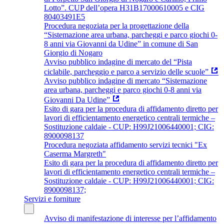
Lotto”. CUP dell’opera H31B17000610005 e CIG
80403491E5
Procedura negoziata per la progettazione della
“Sistemazione area urbana, parcheggi e parco giochi 0-
8 anni via Giovanni da Udine” in comune di San
Giorgio di Nogaro
Avviso pubblico indagine di mercato del “Pista
ciclabile, parcheggio e parco a servizio delle scuole”
Avviso pubblico indagine di mercato “Sistemazione
area urbana, parcheggi e parco giochi 0-8 anni via
Giovanni Da Udine”
Esito di gara per la procedura di affidamento diretto per
lavori di efficientamento energetico centrali termiche –
Sostituzione caldaie - CUP: H99J21006440001; CIG:
8900098137
Procedura negoziata affidamento servizi tecnici "Ex
Caserma Margreth"
Esito di gara per la procedura di affidamento diretto per
lavori di efficientamento energetico centrali termiche –
Sostituzione caldaie - CUP: H99J21006440001; CIG:
8900098137;
Servizi e forniture
Avviso di manifestazione di interesse per l’affidamento