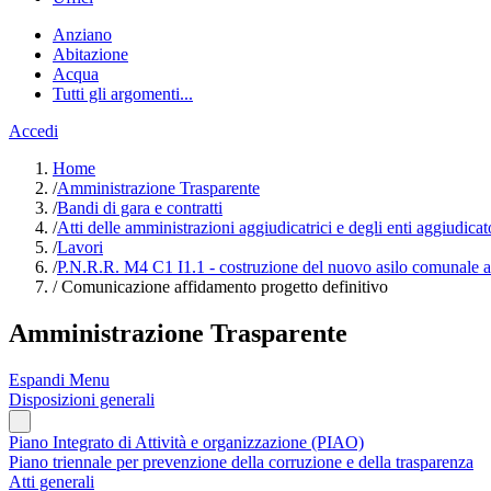
Anziano
Abitazione
Acqua
Tutti gli argomenti...
Accedi
Home
/
Amministrazione Trasparente
/
Bandi di gara e contratti
/
Atti delle amministrazioni aggiudicatrici e degli enti aggiudica
/
Lavori
/
P.N.R.R. M4 C1 I1.1 - costruzione del nuovo asilo comunale 
/
Comunicazione affidamento progetto definitivo
Amministrazione Trasparente
Espandi Menu
Disposizioni generali
Piano Integrato di Attività e organizzazione (PIAO)
Piano triennale per prevenzione della corruzione e della trasparenza
Atti generali