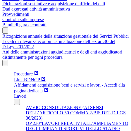
Dichiarazioni sostitutive e acquisizione d'ufficio dei dati
Dati aggregati attività amministrativa
Provvedimenti
Controlli sulle imprese
Bandi di gara e contratti
Ricognizione annuale della situazione gestionale dei Servizi Pubblici
Locali di rilevanza economica in attuazione dell’ ex art.30 del
D.Lgs. 201/2022
Atti delle amministrazioni aggiudicatrici e degli enti aggiudicatori
distintamente per ogni procedura
Procedure
Link BDNCP
Affidamenti acquisizione beni e servizi e lavori - Accedi alla
pagina dedicata
Lavori
AVVIO CONSULTAZIONE (AI SENSI
DELL’ARTICOLO 50 COMMA 2-BIS DEL D.LGS
36/2023)
OP 230“LAVORI RELATIVI ALL’AMPLIAMENTO
DEGLI IMPIANTI SPORTIVI DELLO STADIO