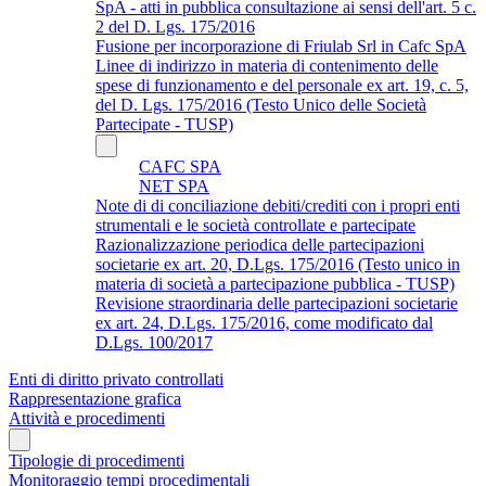
SpA - atti in pubblica consultazione ai sensi dell'art. 5 c.
2 del D. Lgs. 175/2016
Fusione per incorporazione di Friulab Srl in Cafc SpA
Linee di indirizzo in materia di contenimento delle
spese di funzionamento e del personale ex art. 19, c. 5,
del D. Lgs. 175/2016 (Testo Unico delle Società
Partecipate - TUSP)
CAFC SPA
NET SPA
Note di di conciliazione debiti/crediti con i propri enti
strumentali e le società controllate e partecipate
Razionalizzazione periodica delle partecipazioni
societarie ex art. 20, D.Lgs. 175/2016 (Testo unico in
materia di società a partecipazione pubblica - TUSP)
Revisione straordinaria delle partecipazioni societarie
ex art. 24, D.Lgs. 175/2016, come modificato dal
D.Lgs. 100/2017
Enti di diritto privato controllati
Rappresentazione grafica
Attività e procedimenti
Tipologie di procedimenti
Monitoraggio tempi procedimentali