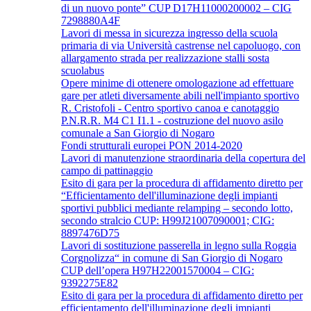
di un nuovo ponte” CUP D17H11000200002 – CIG
7298880A4F
Lavori di messa in sicurezza ingresso della scuola
primaria di via Università castrense nel capoluogo, con
allargamento strada per realizzazione stalli sosta
scuolabus
Opere minime di ottenere omologazione ad effettuare
gare per atleti diversamente abili nell'impianto sportivo
R. Cristofoli - Centro sportivo canoa e canotaggio
P.N.R.R. M4 C1 I1.1 - costruzione del nuovo asilo
comunale a San Giorgio di Nogaro
Fondi strutturali europei PON 2014-2020
Lavori di manutenzione straordinaria della copertura del
campo di pattinaggio
Esito di gara per la procedura di affidamento diretto per
“Efficientamento dell'illuminazione degli impianti
sportivi pubblici mediante relamping – secondo lotto,
secondo stralcio CUP: H99J21007090001; CIG:
8897476D75
Lavori di sostituzione passerella in legno sulla Roggia
Corgnolizza“ in comune di San Giorgio di Nogaro
CUP dell’opera H97H22001570004 – CIG:
9392275E82
Esito di gara per la procedura di affidamento diretto per
efficientamento dell'illuminazione degli impianti