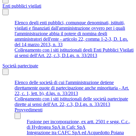
Enti pubblici vigilati
Elenco degli enti pubblici, comunque denominati, istituiti,
vigilati e finanziati dall'amministrazione ovvero per i quali
l'amministrazione abbia il potere di nomina degli
amministratori dell'ente - articolo 22, comma 1-2-3, D. Lgs.
del 14 marzo 2013, n. 33
Collegamento con i siti istituzionali degli Enti Pubblici Vigilati
ai sensi dell'Art. 22, c.3, D.Lgs. n. 33/2013
Società partecipate
Elenco delle società di cui l'amministrazione detiene
direttamente quote di partecipazione anche minoritaria - Art.
22, c. 1, lett. b), d.lgs. n. 33/2013
Collegamento con i siti istituzionali delle società partecipate
dirette ai sensi dell'Art. 22, c.3, D.Lgs. n. 33/2013
Provvedimenti
Fusione per incorporazione, ex artt. 2501 e segg. C.c.,
di Hydrogea SpA in Cafc SpA
Integrazione tra CAFC SpA ed Acquedotto Poiana