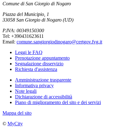
Comune di San Giorgio di Nogaro
Piazza del Municipio, 1
33058 San Giorgio di Nogaro (UD)
P.IVA: 00349150300
Tel: +390431623611
Email:
comune.sangiorgiodinogaro@certgov.fvg.it
Leggi le FAQ
Prenotazione appuntamento
Segnalazione disservizio
Richiesta d'assistenza
Amministrazione trasparente
Informativa privacy
Note legali
Dichiarazione di accessibilità
Piano di miglioramento del sito e dei servizi
Mappa del sito
©
MyCity