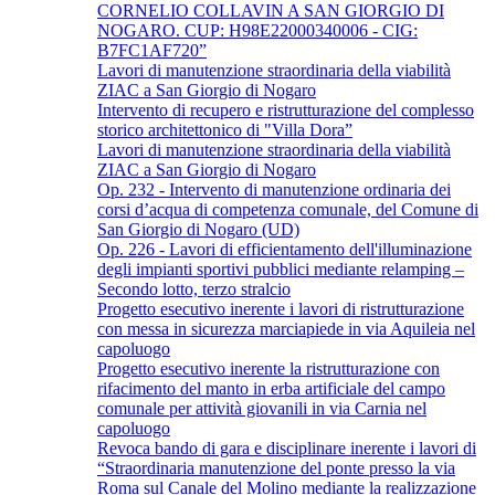
CORNELIO COLLAVIN A SAN GIORGIO DI
NOGARO. CUP: H98E22000340006 - CIG:
B7FC1AF720”
Lavori di manutenzione straordinaria della viabilità
ZIAC a San Giorgio di Nogaro
Intervento di recupero e ristrutturazione del complesso
storico architettonico di "Villa Dora”
Lavori di manutenzione straordinaria della viabilità
ZIAC a San Giorgio di Nogaro
Op. 232 - Intervento di manutenzione ordinaria dei
corsi d’acqua di competenza comunale, del Comune di
San Giorgio di Nogaro (UD)
Op. 226 - Lavori di efficientamento dell'illuminazione
degli impianti sportivi pubblici mediante relamping –
Secondo lotto, terzo stralcio
Progetto esecutivo inerente i lavori di ristrutturazione
con messa in sicurezza marciapiede in via Aquileia nel
capoluogo
Progetto esecutivo inerente la ristrutturazione con
rifacimento del manto in erba artificiale del campo
comunale per attività giovanili in via Carnia nel
capoluogo
Revoca bando di gara e disciplinare inerente i lavori di
“Straordinaria manutenzione del ponte presso la via
Roma sul Canale del Molino mediante la realizzazione