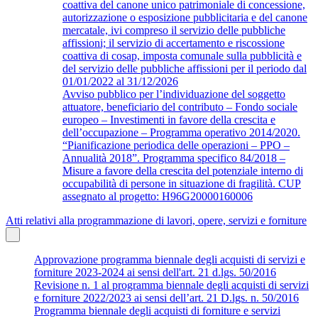
coattiva del canone unico patrimoniale di concessione,
autorizzazione o esposizione pubblicitaria e del canone
mercatale, ivi compreso il servizio delle pubbliche
affissioni; il servizio di accertamento e riscossione
coattiva di cosap, imposta comunale sulla pubblicità e
del servizio delle pubbliche affissioni per il periodo dal
01/01/2022 al 31/12/2026
Avviso pubblico per l’individuazione del soggetto
attuatore, beneficiario del contributo – Fondo sociale
europeo – Investimenti in favore della crescita e
dell’occupazione – Programma operativo 2014/2020.
“Pianificazione periodica delle operazioni – PPO –
Annualità 2018”. Programma specifico 84/2018 –
Misure a favore della crescita del potenziale interno di
occupabilità di persone in situazione di fragilità. CUP
assegnato al progetto: H96G20000160006
Atti relativi alla programmazione di lavori, opere, servizi e forniture
Approvazione programma biennale degli acquisti di servizi e
forniture 2023-2024 ai sensi dell'art. 21 d.lgs. 50/2016
Revisione n. 1 al programma biennale degli acquisti di servizi
e forniture 2022/2023 ai sensi dell’art. 21 D.lgs. n. 50/2016
Programma biennale degli acquisti di forniture e servizi