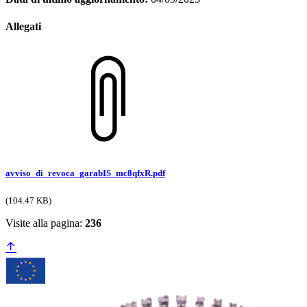
Allegati
avviso_di_revoca_garabIS_mc8qfxR.pdf
(104.47 KB)
Visite alla pagina:
236