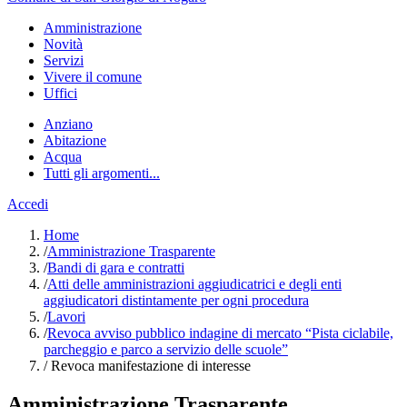
Amministrazione
Novità
Servizi
Vivere il comune
Uffici
Anziano
Abitazione
Acqua
Tutti gli argomenti...
Accedi
Home
/
Amministrazione Trasparente
/
Bandi di gara e contratti
/
Atti delle amministrazioni aggiudicatrici e degli enti
aggiudicatori distintamente per ogni procedura
/
Lavori
/
Revoca avviso pubblico indagine di mercato “Pista ciclabile,
parcheggio e parco a servizio delle scuole”
/
Revoca manifestazione di interesse
Amministrazione Trasparente