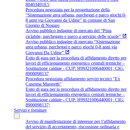
80403491E5
Procedura negoziata per la progettazione della
“Sistemazione area urbana, parcheggi e parco giochi 0-
8 anni via Giovanni da Udine” in comune di San
Giorgio di Nogaro
Avviso pubblico indagine di mercato del “Pista
ciclabile, parcheggio e parco a servizio delle scuole”
Avviso pubblico indagine di mercato “Sistemazione
area urbana, parcheggi e parco giochi 0-8 anni via
Giovanni Da Udine”
Esito di gara per la procedura di affidamento diretto per
lavori di efficientamento energetico centrali termiche –
Sostituzione caldaie - CUP: H99J21006440001; CIG:
8900098137
Procedura negoziata affidamento servizi tecnici "Ex
Caserma Margreth"
Esito di gara per la procedura di affidamento diretto per
lavori di efficientamento energetico centrali termiche –
Sostituzione caldaie - CUP: H99J21006440001; CIG:
8900098137;
Servizi e forniture
Avviso di manifestazione di interesse per l’affidamento
del servizio di accertamento, riscossione ordinaria e