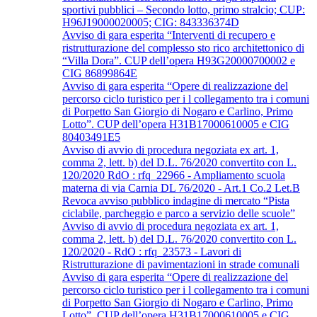
sportivi pubblici – Secondo lotto, primo stralcio; CUP:
H96J19000020005; CIG: 843336374D
Avviso di gara esperita “Interventi di recupero e
ristrutturazione del complesso sto rico architettonico di
“Villa Dora”. CUP dell’opera H93G20000700002 e
CIG 86899864E
Avviso di gara esperita “Opere di realizzazione del
percorso ciclo turistico per i l collegamento tra i comuni
di Porpetto San Giorgio di Nogaro e Carlino, Primo
Lotto”. CUP dell’opera H31B17000610005 e CIG
80403491E5
Avviso di avvio di procedura negoziata ex art. 1,
comma 2, lett. b) del D.L. 76/2020 convertito con L.
120/2020 RdO : rfq_22966 - Ampliamento scuola
materna di via Carnia DL 76/2020 - Art.1 Co.2 Let.B
Revoca avviso pubblico indagine di mercato “Pista
ciclabile, parcheggio e parco a servizio delle scuole”
Avviso di avvio di procedura negoziata ex art. 1,
comma 2, lett. b) del D.L. 76/2020 convertito con L.
120/2020 - RdO : rfq_23573 - Lavori di
Ristrutturazione di pavimentazioni in strade comunali
Avviso di gara esperita “Opere di realizzazione del
percorso ciclo turistico per i l collegamento tra i comuni
di Porpetto San Giorgio di Nogaro e Carlino, Primo
Lotto”. CUP dell’opera H31B17000610005 e CIG