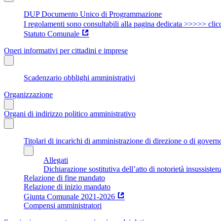
DUP Documento Unico di Programmazione
I regolamenti sono consultabili alla pagina dedicata >>>>> clic
Statuto Comunale
Oneri informativi per cittadini e imprese
Scadenzario obblighi amministrativi
Organizzazione
Organi di indirizzo politico amministrativo
Titolari di incarichi di amministrazione di direzione o di govern
Allegati
Dichiarazione sostitutiva dell’atto di notorietà insussisten
Relazione di fine mandato
Relazione di inizio mandato
Giunta Comunale 2021-2026
Compensi amministratori