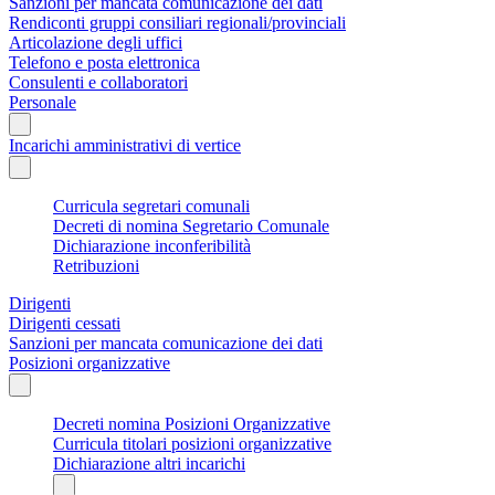
Sanzioni per mancata comunicazione dei dati
Rendiconti gruppi consiliari regionali/provinciali
Articolazione degli uffici
Telefono e posta elettronica
Consulenti e collaboratori
Personale
Incarichi amministrativi di vertice
Curricula segretari comunali
Decreti di nomina Segretario Comunale
Dichiarazione inconferibilità
Retribuzioni
Dirigenti
Dirigenti cessati
Sanzioni per mancata comunicazione dei dati
Posizioni organizzative
Decreti nomina Posizioni Organizzative
Curricula titolari posizioni organizzative
Dichiarazione altri incarichi