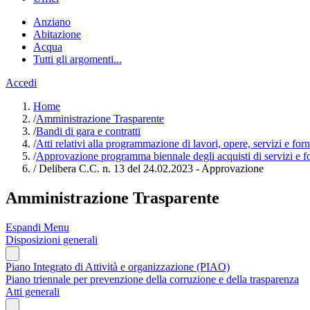
Anziano
Abitazione
Acqua
Tutti gli argomenti...
Accedi
Home
/
Amministrazione Trasparente
/
Bandi di gara e contratti
/
Atti relativi alla programmazione di lavori, opere, servizi e forn
/
Approvazione programma biennale degli acquisti di servizi e for
/
Delibera C.C. n. 13 del 24.02.2023 - Approvazione
Amministrazione Trasparente
Espandi Menu
Disposizioni generali
Piano Integrato di Attività e organizzazione (PIAO)
Piano triennale per prevenzione della corruzione e della trasparenza
Atti generali