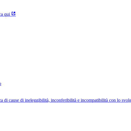
ca qui
o
za di cause di ineleggibilità, inconferibilità e incompatibilità con lo svo