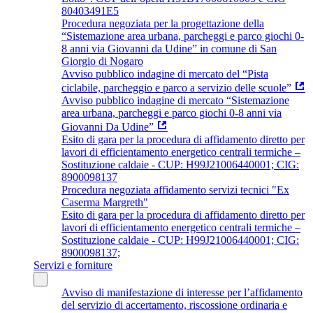
80403491E5
Procedura negoziata per la progettazione della
“Sistemazione area urbana, parcheggi e parco giochi 0-
8 anni via Giovanni da Udine” in comune di San
Giorgio di Nogaro
Avviso pubblico indagine di mercato del “Pista
ciclabile, parcheggio e parco a servizio delle scuole”
Avviso pubblico indagine di mercato “Sistemazione
area urbana, parcheggi e parco giochi 0-8 anni via
Giovanni Da Udine”
Esito di gara per la procedura di affidamento diretto per
lavori di efficientamento energetico centrali termiche –
Sostituzione caldaie - CUP: H99J21006440001; CIG:
8900098137
Procedura negoziata affidamento servizi tecnici "Ex
Caserma Margreth"
Esito di gara per la procedura di affidamento diretto per
lavori di efficientamento energetico centrali termiche –
Sostituzione caldaie - CUP: H99J21006440001; CIG:
8900098137;
Servizi e forniture
Avviso di manifestazione di interesse per l’affidamento
del servizio di accertamento, riscossione ordinaria e