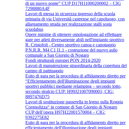
di un nuovo ponte” CUP D17H11000200002 – CIG
7298880A4F
Lavori di messa in sicurezza ingresso della scuola
primaria di via Università castrense nel capoluogo, con
allargamento strada per realizzazione stalli sosta
scuolabus
Opere minime di ottenere omologazione ad effettuare
gare per atleti diversamente abili nell'impianto sportivo
R. Cristofoli - Centro sportivo canoa e canotaggio
P.N.R.R. M4 C1 I1.1 - costruzione del nuovo asilo
comunale a San Giorgio di Nogaro
Fondi strutturali europei PON 2014-2020
Lavori di manutenzione straordinaria della copertura del
campo di pattinaggio
Esito di gara per la procedura di affidamento diretto per
“Efficientamento dell'illuminazione degli impianti
sportivi pubblici mediante relamping – secondo lotto,
secondo stralcio CUP: H99J21007090001; CIG:
8897476D75
Lavori di sostituzione passerella in legno sulla Roggia
Corgnolizza“ in comune di San Giorgio di Nogaro
CUP dell’opera H97H22001570004 – CIG:
9392275E82
Esito di gara per la procedura di affidamento diretto per
efficientamento dell'illuminazione degli impianti