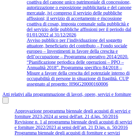
coattiva del canone unico patrimoniale di concessione,
autorizzazione o esposizione pubblicitaria e del canone
mercatale, ivi compreso il servizio delle pubbliche
affissioni; il servizio di accertamento e riscossione
coattiva di cosap, imposta comunale sulla pubblicità e
del servizio delle pubbliche affissioni per il periodo dal
01/01/2022 al 31/12/2026
Avviso pubblico per l’individuazione del soggetto
attuatore, beneficiario del contributo – Fondo sociale
europeo – Investimenti in favore della crescita e
dell’occupazione – Programma operativo 2014/2020.
“Pianificazione periodica delle operazioni – PPO –
Annualità 2018”. Programma specifico 84/2018 –
Misure a favore della crescita del potenziale interno di
occupabilità di persone in situazione di fragilità. CUP
assegnato al progetto: H96G20000160006
Atti relativi alla programmazione di lavori, opere, servizi e forniture
Approvazione programma biennale degli acquisti di servizi e
forniture 2023-2024 ai sensi dell'art. 21 d.lgs. 50/2016
Revisione n. 1 al programma biennale degli acquisti di servizi
e forniture 2022/2023 ai sensi dell’art. 21 D.lgs. n. 50/2016
Programma biennale degli acquisti di forniture e servizi