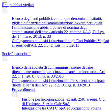
Enti pubblici vigilati
Elenco degli enti pubblici, comunque denominati, istituiti,
vigilati e finanziati dall'amministrazione ovvero per i quali
l'amministrazione abbia il potere di nomina degli
amministratori dell'ente - articolo 22, comma 1-2-3, D. Lgs.
del 14 marzo 2013, n. 33
Collegamento con i siti istituzionali degli Enti Pubblici Vigilati
ai sensi dell'Art. 22, c.3, D.Lgs. n. 33/2013
Società partecipate
Elenco delle società di cui l'amministrazione detiene
direttamente quote di partecipazione anche minoritaria - Art.
22, c. 1, lett. b), d.lgs. n. 33/2013
Collegamento con i siti istituzionali delle società partecipate
dirette ai sensi dell'Art. 22, c.3, D.Lgs. n. 33/2013
Provvedimenti
Fusione per incorporazione, ex artt. 2501 e segg. C.c.,
di Hydrogea SpA in Cafc SpA
Integrazione tra CAFC SpA ed Acquedotto Poiana