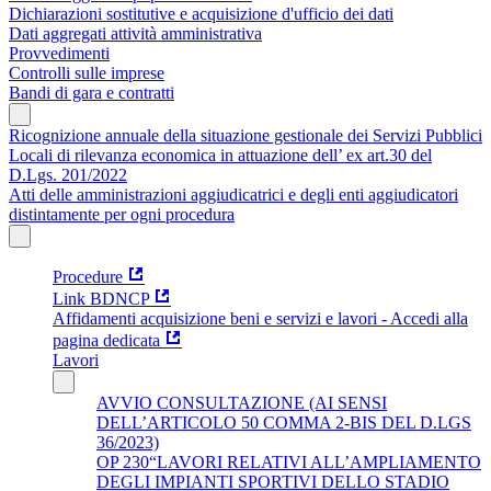
Dichiarazioni sostitutive e acquisizione d'ufficio dei dati
Dati aggregati attività amministrativa
Provvedimenti
Controlli sulle imprese
Bandi di gara e contratti
Ricognizione annuale della situazione gestionale dei Servizi Pubblici
Locali di rilevanza economica in attuazione dell’ ex art.30 del
D.Lgs. 201/2022
Atti delle amministrazioni aggiudicatrici e degli enti aggiudicatori
distintamente per ogni procedura
Procedure
Link BDNCP
Affidamenti acquisizione beni e servizi e lavori - Accedi alla
pagina dedicata
Lavori
AVVIO CONSULTAZIONE (AI SENSI
DELL’ARTICOLO 50 COMMA 2-BIS DEL D.LGS
36/2023)
OP 230“LAVORI RELATIVI ALL’AMPLIAMENTO
DEGLI IMPIANTI SPORTIVI DELLO STADIO