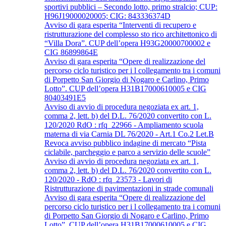
sportivi pubblici – Secondo lotto, primo stralcio; CUP:
H96J19000020005; CIG: 843336374D
Avviso di gara esperita “Interventi di recupero e
ristrutturazione del complesso sto rico architettonico di
“Villa Dora”. CUP dell’opera H93G20000700002 e
CIG 86899864E
Avviso di gara esperita “Opere di realizzazione del
percorso ciclo turistico per i l collegamento tra i comuni
di Porpetto San Giorgio di Nogaro e Carlino, Primo
Lotto”. CUP dell’opera H31B17000610005 e CIG
80403491E5
Avviso di avvio di procedura negoziata ex art. 1,
comma 2, lett. b) del D.L. 76/2020 convertito con L.
120/2020 RdO : rfq_22966 - Ampliamento scuola
materna di via Carnia DL 76/2020 - Art.1 Co.2 Let.B
Revoca avviso pubblico indagine di mercato “Pista
ciclabile, parcheggio e parco a servizio delle scuole”
Avviso di avvio di procedura negoziata ex art. 1,
comma 2, lett. b) del D.L. 76/2020 convertito con L.
120/2020 - RdO : rfq_23573 - Lavori di
Ristrutturazione di pavimentazioni in strade comunali
Avviso di gara esperita “Opere di realizzazione del
percorso ciclo turistico per i l collegamento tra i comuni
di Porpetto San Giorgio di Nogaro e Carlino, Primo
Lotto”. CUP dell’opera H31B17000610005 e CIG