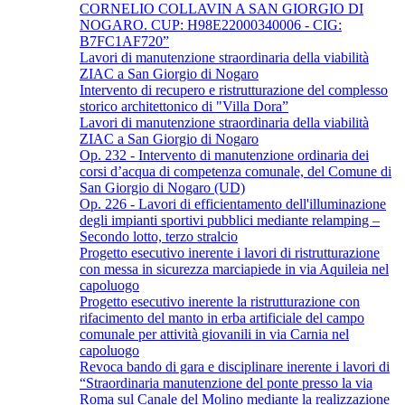
CORNELIO COLLAVIN A SAN GIORGIO DI
NOGARO. CUP: H98E22000340006 - CIG:
B7FC1AF720”
Lavori di manutenzione straordinaria della viabilità
ZIAC a San Giorgio di Nogaro
Intervento di recupero e ristrutturazione del complesso
storico architettonico di "Villa Dora”
Lavori di manutenzione straordinaria della viabilità
ZIAC a San Giorgio di Nogaro
Op. 232 - Intervento di manutenzione ordinaria dei
corsi d’acqua di competenza comunale, del Comune di
San Giorgio di Nogaro (UD)
Op. 226 - Lavori di efficientamento dell'illuminazione
degli impianti sportivi pubblici mediante relamping –
Secondo lotto, terzo stralcio
Progetto esecutivo inerente i lavori di ristrutturazione
con messa in sicurezza marciapiede in via Aquileia nel
capoluogo
Progetto esecutivo inerente la ristrutturazione con
rifacimento del manto in erba artificiale del campo
comunale per attività giovanili in via Carnia nel
capoluogo
Revoca bando di gara e disciplinare inerente i lavori di
“Straordinaria manutenzione del ponte presso la via
Roma sul Canale del Molino mediante la realizzazione