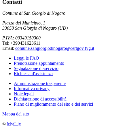
Contatti
Comune di San Giorgio di Nogaro
Piazza del Municipio, 1
33058 San Giorgio di Nogaro (UD)
P.IVA: 00349150300
Tel: +390431623611
Email:
comune.sangiorgiodinogaro@certgov.fvg.it
Leggi le FAQ
Prenotazione appuntamento
Segnalazione disservizio
Richiesta d'assistenza
Amministrazione trasparente
Informativa privacy
Note legali
Dichiarazione di accessibilità
Piano di miglioramento del sito e dei servizi
Mappa del sito
©
MyCity