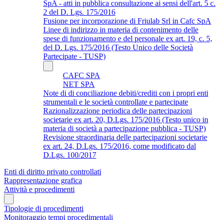
SpA - atti in pubblica consultazione ai sensi dell'art. 5 c.
2 del D. Lgs. 175/2016
Fusione per incorporazione di Friulab Srl in Cafc SpA
Linee di indirizzo in materia di contenimento delle
spese di funzionamento e del personale ex art. 19, c. 5,
del D. Lgs. 175/2016 (Testo Unico delle Società
Partecipate - TUSP)
CAFC SPA
NET SPA
Note di di conciliazione debiti/crediti con i propri enti
strumentali e le società controllate e partecipate
Razionalizzazione periodica delle partecipazioni
societarie ex art. 20, D.Lgs. 175/2016 (Testo unico in
materia di società a partecipazione pubblica - TUSP)
Revisione straordinaria delle partecipazioni societarie
ex art. 24, D.Lgs. 175/2016, come modificato dal
D.Lgs. 100/2017
Enti di diritto privato controllati
Rappresentazione grafica
Attività e procedimenti
Tipologie di procedimenti
Monitoraggio tempi procedimentali