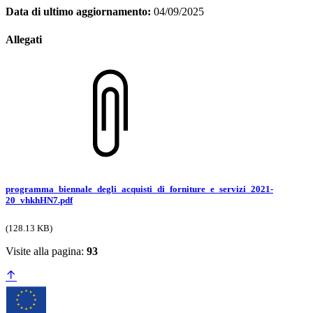
Data di ultimo aggiornamento:
04/09/2025
Allegati
programma_biennale_degli_acquisti_di_forniture_e_servizi_2021-
20_vhkhHN7.pdf
(128.13 KB)
Visite alla pagina:
93