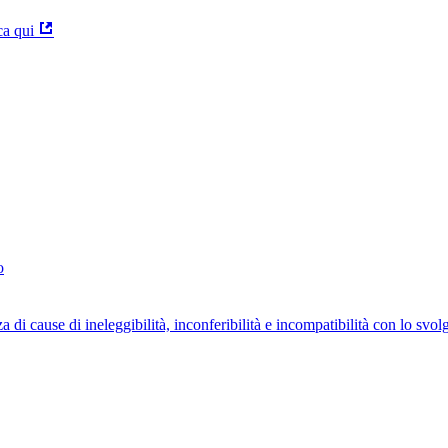
ca qui
o
za di cause di ineleggibilità, inconferibilità e incompatibilità con lo svo