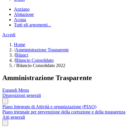
Anziano
Abitazione
Acqua
Tutti gli argomenti...
Accedi
Home
/
Amministrazione Trasparente
/
Bilanci
/
Bilancio Consolidato
/
Bilancio Consolidato 2022
Amministrazione Trasparente
Espandi Menu
Disposizioni generali
Piano Integrato di Attività e organizzazione (PIAO)
Piano triennale per prevenzione della corruzione e della trasparenza
Atti generali