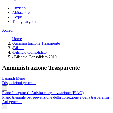
Anziano
Abitazione
Acqua
Tutti gli argomenti...
Accedi
Home
/
Amministrazione Trasparente
/
Bilanci
/
Bilancio Consolidato
/
Bilancio Consolidato 2019
Amministrazione Trasparente
Espandi Menu
Disposizioni generali
Piano Integrato di Attività e organizzazione (PIAO)
Piano triennale per prevenzione della corruzione e della trasparenza
Atti generali