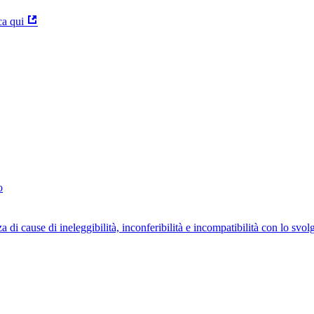
ca qui
o
za di cause di ineleggibilità, inconferibilità e incompatibilità con lo svo