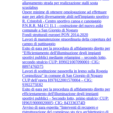
allargamento strada per realizzazione stalli sosta
scuolabus
Opere minime di ottenere omologazione ad effettuare
gare per atleti diversamente abili nell'impianto sportivo
R. Cristofoli - Centro sportivo canoa e canotaggio
P.N.R.R. M4 C1 I1.1 - costruzione del nuovo asilo
comunale a San Giorgio di Nogaro
Fondi strutturali europei PON 2014-2020
Lavori di manutenzione straordinaria della copertura del
campo di pattinaggio
Esito di gara per la procedura di affidamento diretto per
“Efficientamento dell'illuminazione degli impianti
sportivi pubblici mediante relamping – secondo lotto,
secondo stralcio CUP: H99J21007090001; CIG:
8897476D75
Lavori di sostituzione passerella in legno sulla Roggia
Corgnolizza“ in comune di San Giorgio di Nogaro
CUP dell’opera H97H22001570004 – CIG:
9392275E82
Esito di gara per la procedura di affidamento diretto per
efficientamento dell'illuminazione degli impianti
sportivi pubblici – Secondo lotto, primo stralcio; CUP:
H96J19000020005; CIG: 843336374D
Avviso di gara esperita “Interventi di recupero e
ristrutturazione del complesso sto rico architettonico di