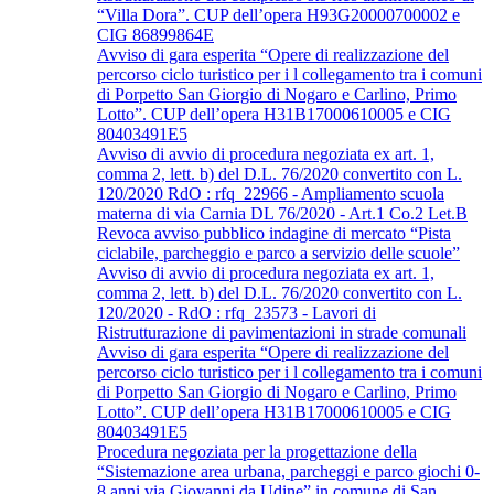
“Villa Dora”. CUP dell’opera H93G20000700002 e
CIG 86899864E
Avviso di gara esperita “Opere di realizzazione del
percorso ciclo turistico per i l collegamento tra i comuni
di Porpetto San Giorgio di Nogaro e Carlino, Primo
Lotto”. CUP dell’opera H31B17000610005 e CIG
80403491E5
Avviso di avvio di procedura negoziata ex art. 1,
comma 2, lett. b) del D.L. 76/2020 convertito con L.
120/2020 RdO : rfq_22966 - Ampliamento scuola
materna di via Carnia DL 76/2020 - Art.1 Co.2 Let.B
Revoca avviso pubblico indagine di mercato “Pista
ciclabile, parcheggio e parco a servizio delle scuole”
Avviso di avvio di procedura negoziata ex art. 1,
comma 2, lett. b) del D.L. 76/2020 convertito con L.
120/2020 - RdO : rfq_23573 - Lavori di
Ristrutturazione di pavimentazioni in strade comunali
Avviso di gara esperita “Opere di realizzazione del
percorso ciclo turistico per i l collegamento tra i comuni
di Porpetto San Giorgio di Nogaro e Carlino, Primo
Lotto”. CUP dell’opera H31B17000610005 e CIG
80403491E5
Procedura negoziata per la progettazione della
“Sistemazione area urbana, parcheggi e parco giochi 0-
8 anni via Giovanni da Udine” in comune di San