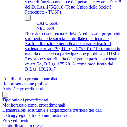
spese di funzionamento e del personale ex art. 19, c. 5,
del D. Lgs. 175/2016 (Testo Unico delle Società
Partecipate - TUSP)
CAFC SPA
NET SPA
Note di di conciliazione debiti/crediti con i propri enti
strumentali e le società controllate e partecipate
Razionalizzazione periodica delle partecipazioni
societarie ex art. 20, D.Lgs. 175/2016 (Testo unico in
materia di società a partecipazione pubblica - TUSP)
Revisione straordinaria delle partecipazioni societarie
ex art. 24, D.Lgs. 175/2016, come modificato dal
D.Lgs. 100/2017
Enti di diritto privato controllati
Rappresentazione grafica
Attività e procedimenti
Tipologie di procedimenti
Monitoraggio tempi procedimentali
Dichiarazioni sostitutive e acquisizione d'ufficio dei dati
Dati aggregati attività amministrativa
Provvedimenti
Controlli sulle imprese