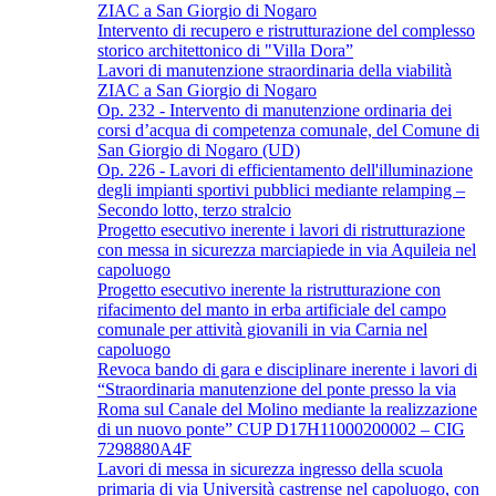
ZIAC a San Giorgio di Nogaro
Intervento di recupero e ristrutturazione del complesso
storico architettonico di "Villa Dora”
Lavori di manutenzione straordinaria della viabilità
ZIAC a San Giorgio di Nogaro
Op. 232 - Intervento di manutenzione ordinaria dei
corsi d’acqua di competenza comunale, del Comune di
San Giorgio di Nogaro (UD)
Op. 226 - Lavori di efficientamento dell'illuminazione
degli impianti sportivi pubblici mediante relamping –
Secondo lotto, terzo stralcio
Progetto esecutivo inerente i lavori di ristrutturazione
con messa in sicurezza marciapiede in via Aquileia nel
capoluogo
Progetto esecutivo inerente la ristrutturazione con
rifacimento del manto in erba artificiale del campo
comunale per attività giovanili in via Carnia nel
capoluogo
Revoca bando di gara e disciplinare inerente i lavori di
“Straordinaria manutenzione del ponte presso la via
Roma sul Canale del Molino mediante la realizzazione
di un nuovo ponte” CUP D17H11000200002 – CIG
7298880A4F
Lavori di messa in sicurezza ingresso della scuola
primaria di via Università castrense nel capoluogo, con