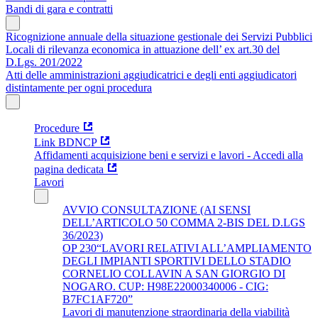
Bandi di gara e contratti
Ricognizione annuale della situazione gestionale dei Servizi Pubblici
Locali di rilevanza economica in attuazione dell’ ex art.30 del
D.Lgs. 201/2022
Atti delle amministrazioni aggiudicatrici e degli enti aggiudicatori
distintamente per ogni procedura
Procedure
Link BDNCP
Affidamenti acquisizione beni e servizi e lavori - Accedi alla
pagina dedicata
Lavori
AVVIO CONSULTAZIONE (AI SENSI
DELL’ARTICOLO 50 COMMA 2-BIS DEL D.LGS
36/2023)
OP 230“LAVORI RELATIVI ALL’AMPLIAMENTO
DEGLI IMPIANTI SPORTIVI DELLO STADIO
CORNELIO COLLAVIN A SAN GIORGIO DI
NOGARO. CUP: H98E22000340006 - CIG:
B7FC1AF720”
Lavori di manutenzione straordinaria della viabilità