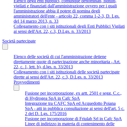
Elenco degli enti pubblici, comunque denominati, istituiti,
vigilati e finanziati dall'amministrazione ovvero per i quali
l'amministrazione abbia il potere di nomina degli
amministratori dell'ente - articolo 22, comma 1-2-3, D. Lgs.
del 14 marzo 2013, n. 33
Collegamento con i siti istituzionali degli Enti Pubblici Vigilati
ai sensi dell'Art. 22, c.3, D.Lgs. n. 33/2013
Società partecipate
Elenco delle società di cui l'amministrazione detiene
direttamente quote di partecipazione anche minoritaria - Art.
22, c. 1, lett. b), d.lgs. n. 33/2013
Collegamento con i siti istituzionali delle società partecipate
dirette ai sensi dell'Art. 22, c.3, D.Lgs. n. 33/2013
Provvedimenti
Fusione per incorporazione, ex artt. 2501 e segg. C.c.,
di Hydrogea SpA in Cafc SpA
Integrazione tra CAFC SpA ed Acquedotto Poiana
SpA - atti in pubblica consultazione ai sensi dell'art. 5 c.
2 del D. Lgs. 175/2016
Fusione per incorporazione di Friulab Srl in Cafc SpA
Linee di indirizzo in materia di contenimento delle