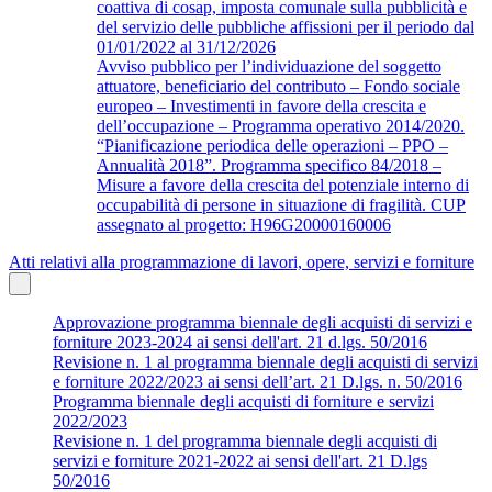
coattiva di cosap, imposta comunale sulla pubblicità e
del servizio delle pubbliche affissioni per il periodo dal
01/01/2022 al 31/12/2026
Avviso pubblico per l’individuazione del soggetto
attuatore, beneficiario del contributo – Fondo sociale
europeo – Investimenti in favore della crescita e
dell’occupazione – Programma operativo 2014/2020.
“Pianificazione periodica delle operazioni – PPO –
Annualità 2018”. Programma specifico 84/2018 –
Misure a favore della crescita del potenziale interno di
occupabilità di persone in situazione di fragilità. CUP
assegnato al progetto: H96G20000160006
Atti relativi alla programmazione di lavori, opere, servizi e forniture
Approvazione programma biennale degli acquisti di servizi e
forniture 2023-2024 ai sensi dell'art. 21 d.lgs. 50/2016
Revisione n. 1 al programma biennale degli acquisti di servizi
e forniture 2022/2023 ai sensi dell’art. 21 D.lgs. n. 50/2016
Programma biennale degli acquisti di forniture e servizi
2022/2023
Revisione n. 1 del programma biennale degli acquisti di
servizi e forniture 2021-2022 ai sensi dell'art. 21 D.lgs
50/2016