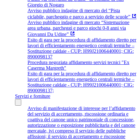
Giorgio di Nogaro
Avviso pubblico indagine di mercato del “Pista
ciclabile, parcheggio e parco a servizio delle scuole”
Avviso pubblico indagine di mercato “Sistemazione
area urbana, parcheggi e parco giochi 0-8 anni via
Giovanni Da Udine”
Esito di gara per la procedura di affidamento diretto per
lavori di efficientamento energetico centrali termiche –
Sostituzione caldaie - CUP: H99J21006440001; CIG:
8900098137
Procedura negoziata affidamento servizi tecnici "Ex
Caserma Margreth"
Esito di gara per la procedura di affidamento diretto per
lavori di efficientamento energetico centrali termiche –
Sostituzione caldaie - CUP: H99J21006440001; CIG:
8900098137;
Servizi e forniture
Avviso di manifestazione di interesse per l’affidamento
del servizio di accertamento, riscossione ordinaria e
coattiva del canone unico patrimoniale di concessione,
autorizzazione o esposizione pubblicitaria e del canone
mercatale, ivi compreso il servizio delle pubbliche
affissioni; il servizio di accertamento e riscossione