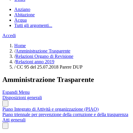
Anziano
Abitazione
Acqua
Tutti gli argomenti...
Accedi
Home
/
Amministrazione Trasparente
/
Relazioni Organo di Revisione
/
Relazioni anno 2019
/
CC 95 del 25.07.2018 Parere DUP
Amministrazione Trasparente
Espandi Menu
Disposizioni generali
Piano Integrato di Attività e organizzazione (PIAO)
Piano triennale per prevenzione della corruzione e della trasparenza
Atti generali