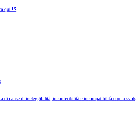
ca qui
o
za di cause di ineleggibilità, inconferibilità e incompatibilità con lo svo