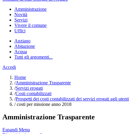
Amministrazione
Novità
Servizi
Vivere il comune
Uffici
Anziano
Abitazione
Acqua
Tutti gli argomenti...
Accedi
Home
/
Amministrazione Trasparente
/
Servizi erogati
/
Costi contabilizzati
/
Prospetti dei costi contabilizzati dei servizi erogati agli utenti
/
costi per missione anno 2018
Amministrazione Trasparente
Espandi Menu