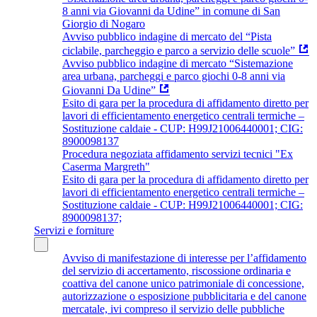
8 anni via Giovanni da Udine” in comune di San
Giorgio di Nogaro
Avviso pubblico indagine di mercato del “Pista
ciclabile, parcheggio e parco a servizio delle scuole”
Avviso pubblico indagine di mercato “Sistemazione
area urbana, parcheggi e parco giochi 0-8 anni via
Giovanni Da Udine”
Esito di gara per la procedura di affidamento diretto per
lavori di efficientamento energetico centrali termiche –
Sostituzione caldaie - CUP: H99J21006440001; CIG:
8900098137
Procedura negoziata affidamento servizi tecnici "Ex
Caserma Margreth"
Esito di gara per la procedura di affidamento diretto per
lavori di efficientamento energetico centrali termiche –
Sostituzione caldaie - CUP: H99J21006440001; CIG:
8900098137;
Servizi e forniture
Avviso di manifestazione di interesse per l’affidamento
del servizio di accertamento, riscossione ordinaria e
coattiva del canone unico patrimoniale di concessione,
autorizzazione o esposizione pubblicitaria e del canone
mercatale, ivi compreso il servizio delle pubbliche