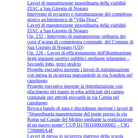
Lavori di manutenzione straordinaria della viabilità
ZIAC a San Giorgio di Nogaro
Intervento di recupero e ristrutturazione del complesso
storico architettonico di "Villa Dora”
Lavori di manutenzione straordinaria della viabilità
ZIAC a San Giorgio di Nogaro
Op. 232 - Intervento di manutenzione ordinaria dei
corsi d’acqua di competenza comunale, del Comune di
San Giorgio di Nogaro (UD)
Op. 226 - Lavori di efficientamento dell'illuminazione
degli impianti sportivi pubblici mediante relamping –
Secondo lotto, terzo stralcio
Progetto esecutivo inerente i lavori di ristrutturazione
con messa in sicurezza marciapiede in via Aquileia nel
capoluogo
Progetto esecutivo inerente la ristrutturazione con
rifacimento del manto in erba artificiale del campo
comunale per attività giovanili in via Carnia nel
capoluogo
Revoca bando di gara e disciplinare inerente i lavori di
“Straordinaria manutenzione del ponte presso la via
Roma sul Canale del Molino mediante la realizzazione
di un nuovo ponte” CUP D17H11000200002 – CIG
7298880A4F
Lavori di messa in sicurezza ingresso della scuola