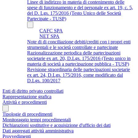
Linee di indirizzo in materia di contenimento delle
spese di funzionamento e del personale ex art. 19, c. 5,
del D. Lgs. 175/2016 (Testo Unico delle Società
Partecipate - TUSP)
CAFC SPA
NET SPA
Note di di conciliazione debiti/crediti con i propri enti
strumentali e le società controllate e partecipate
Razionalizzazione periodica delle partecipazioni
societarie ex art. 20, D.Lgs. 175/2016 (Testo unico in
materia di società a partecipazione pubblica - TUSP)
Revisione straordinaria delle partecipazioni societarie
ex art. 24, D.Lgs. 175/2016, come modificato dal
D.Lgs. 100/2017
Enti di diritto privato controllati
Rappresentazione grafica
Attività e procedimenti
Tipologie di procedimenti
Monitoraggio tempi procedimentali
Dichiarazioni sostitutive e acquisizione d'ufficio dei dati
Dati aggregati attività amministrativa
Provvedimenti