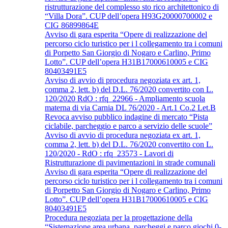
ristrutturazione del complesso sto rico architettonico di
“Villa Dora”. CUP dell’opera H93G20000700002 e
CIG 86899864E
Avviso di gara esperita “Opere di realizzazione del
percorso ciclo turistico per i l collegamento tra i comuni
di Porpetto San Giorgio di Nogaro e Carlino, Primo
Lotto”. CUP dell’opera H31B17000610005 e CIG
80403491E5
Avviso di avvio di procedura negoziata ex art. 1,
comma 2, lett. b) del D.L. 76/2020 convertito con L.
120/2020 RdO : rfq_22966 - Ampliamento scuola
materna di via Carnia DL 76/2020 - Art.1 Co.2 Let.B
Revoca avviso pubblico indagine di mercato “Pista
ciclabile, parcheggio e parco a servizio delle scuole”
Avviso di avvio di procedura negoziata ex art. 1,
comma 2, lett. b) del D.L. 76/2020 convertito con L.
120/2020 - RdO : rfq_23573 - Lavori di
Ristrutturazione di pavimentazioni in strade comunali
Avviso di gara esperita “Opere di realizzazione del
percorso ciclo turistico per i l collegamento tra i comuni
di Porpetto San Giorgio di Nogaro e Carlino, Primo
Lotto”. CUP dell’opera H31B17000610005 e CIG
80403491E5
Procedura negoziata per la progettazione della
“Sistemazione area urbana, parcheggi e parco giochi 0-