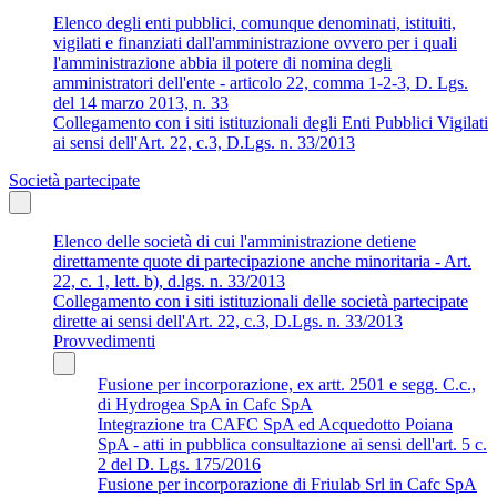
Elenco degli enti pubblici, comunque denominati, istituiti,
vigilati e finanziati dall'amministrazione ovvero per i quali
l'amministrazione abbia il potere di nomina degli
amministratori dell'ente - articolo 22, comma 1-2-3, D. Lgs.
del 14 marzo 2013, n. 33
Collegamento con i siti istituzionali degli Enti Pubblici Vigilati
ai sensi dell'Art. 22, c.3, D.Lgs. n. 33/2013
Società partecipate
Elenco delle società di cui l'amministrazione detiene
direttamente quote di partecipazione anche minoritaria - Art.
22, c. 1, lett. b), d.lgs. n. 33/2013
Collegamento con i siti istituzionali delle società partecipate
dirette ai sensi dell'Art. 22, c.3, D.Lgs. n. 33/2013
Provvedimenti
Fusione per incorporazione, ex artt. 2501 e segg. C.c.,
di Hydrogea SpA in Cafc SpA
Integrazione tra CAFC SpA ed Acquedotto Poiana
SpA - atti in pubblica consultazione ai sensi dell'art. 5 c.
2 del D. Lgs. 175/2016
Fusione per incorporazione di Friulab Srl in Cafc SpA