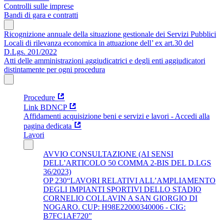
Controlli sulle imprese
Bandi di gara e contratti
Ricognizione annuale della situazione gestionale dei Servizi Pubblici
Locali di rilevanza economica in attuazione dell’ ex art.30 del
D.Lgs. 201/2022
Atti delle amministrazioni aggiudicatrici e degli enti aggiudicatori
distintamente per ogni procedura
Procedure
Link BDNCP
Affidamenti acquisizione beni e servizi e lavori - Accedi alla
pagina dedicata
Lavori
AVVIO CONSULTAZIONE (AI SENSI
DELL’ARTICOLO 50 COMMA 2-BIS DEL D.LGS
36/2023)
OP 230“LAVORI RELATIVI ALL’AMPLIAMENTO
DEGLI IMPIANTI SPORTIVI DELLO STADIO
CORNELIO COLLAVIN A SAN GIORGIO DI
NOGARO. CUP: H98E22000340006 - CIG:
B7FC1AF720”