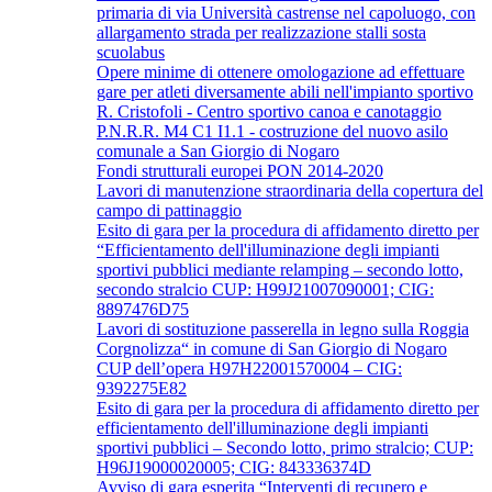
primaria di via Università castrense nel capoluogo, con
allargamento strada per realizzazione stalli sosta
scuolabus
Opere minime di ottenere omologazione ad effettuare
gare per atleti diversamente abili nell'impianto sportivo
R. Cristofoli - Centro sportivo canoa e canotaggio
P.N.R.R. M4 C1 I1.1 - costruzione del nuovo asilo
comunale a San Giorgio di Nogaro
Fondi strutturali europei PON 2014-2020
Lavori di manutenzione straordinaria della copertura del
campo di pattinaggio
Esito di gara per la procedura di affidamento diretto per
“Efficientamento dell'illuminazione degli impianti
sportivi pubblici mediante relamping – secondo lotto,
secondo stralcio CUP: H99J21007090001; CIG:
8897476D75
Lavori di sostituzione passerella in legno sulla Roggia
Corgnolizza“ in comune di San Giorgio di Nogaro
CUP dell’opera H97H22001570004 – CIG:
9392275E82
Esito di gara per la procedura di affidamento diretto per
efficientamento dell'illuminazione degli impianti
sportivi pubblici – Secondo lotto, primo stralcio; CUP:
H96J19000020005; CIG: 843336374D
Avviso di gara esperita “Interventi di recupero e