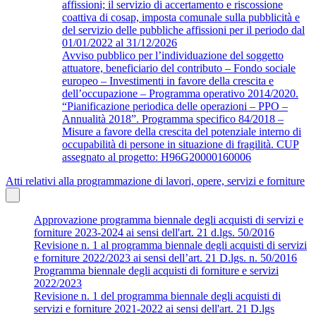
affissioni; il servizio di accertamento e riscossione
coattiva di cosap, imposta comunale sulla pubblicità e
del servizio delle pubbliche affissioni per il periodo dal
01/01/2022 al 31/12/2026
Avviso pubblico per l’individuazione del soggetto
attuatore, beneficiario del contributo – Fondo sociale
europeo – Investimenti in favore della crescita e
dell’occupazione – Programma operativo 2014/2020.
“Pianificazione periodica delle operazioni – PPO –
Annualità 2018”. Programma specifico 84/2018 –
Misure a favore della crescita del potenziale interno di
occupabilità di persone in situazione di fragilità. CUP
assegnato al progetto: H96G20000160006
Atti relativi alla programmazione di lavori, opere, servizi e forniture
Approvazione programma biennale degli acquisti di servizi e
forniture 2023-2024 ai sensi dell'art. 21 d.lgs. 50/2016
Revisione n. 1 al programma biennale degli acquisti di servizi
e forniture 2022/2023 ai sensi dell’art. 21 D.lgs. n. 50/2016
Programma biennale degli acquisti di forniture e servizi
2022/2023
Revisione n. 1 del programma biennale degli acquisti di
servizi e forniture 2021-2022 ai sensi dell'art. 21 D.lgs