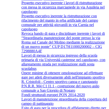
Progetto esecutivo inerente i lavori di ristrutturazione
con messa in sicurezza marciapiede in via Aquileia nel
capoluogo
Progetto esecutivo inerente la ristrutturazione con
rifacimento del manto in erba artificiale del campo
comunale per attività giovanili in via Carnia nel
capoluogo
Revoca bando di gara e disciplinare inerente i lavori di
“Straordinaria manutenzione del ponte presso la via
Roma sul Canale del Molino mediante la realizzazione
di un nuovo ponte” CUP D17H11000200002 – CIG
7298880A4F
Lavori di messa in sicurezza ingresso della scuola
primaria di via Università castrense nel capoluogo, con
allargamento strada per realizzazione stalli sosta
scuolabus
Opere minime di ottenere omologazione ad effettuare
gare per atleti diversamente abili nell'impianto sportivo
R. Cristofoli - Centro sportivo canoa e canotaggio
P.N.R.R. M4 C1 I1.1 - costruzione del nuovo asilo
comunale a San Giorgio di Nogaro
Fondi strutturali europei PON 2014-2020
Lavori di manutenzione straordinaria della copertura del
campo di pattinaggio
Esito di gara per la procedura di affidamento diretto per