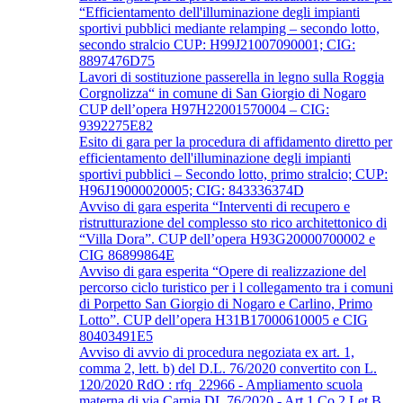
“Efficientamento dell'illuminazione degli impianti
sportivi pubblici mediante relamping – secondo lotto,
secondo stralcio CUP: H99J21007090001; CIG:
8897476D75
Lavori di sostituzione passerella in legno sulla Roggia
Corgnolizza“ in comune di San Giorgio di Nogaro
CUP dell’opera H97H22001570004 – CIG:
9392275E82
Esito di gara per la procedura di affidamento diretto per
efficientamento dell'illuminazione degli impianti
sportivi pubblici – Secondo lotto, primo stralcio; CUP:
H96J19000020005; CIG: 843336374D
Avviso di gara esperita “Interventi di recupero e
ristrutturazione del complesso sto rico architettonico di
“Villa Dora”. CUP dell’opera H93G20000700002 e
CIG 86899864E
Avviso di gara esperita “Opere di realizzazione del
percorso ciclo turistico per i l collegamento tra i comuni
di Porpetto San Giorgio di Nogaro e Carlino, Primo
Lotto”. CUP dell’opera H31B17000610005 e CIG
80403491E5
Avviso di avvio di procedura negoziata ex art. 1,
comma 2, lett. b) del D.L. 76/2020 convertito con L.
120/2020 RdO : rfq_22966 - Ampliamento scuola
materna di via Carnia DL 76/2020 - Art.1 Co.2 Let.B