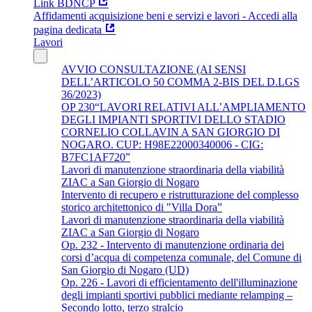
Link BDNCP
Affidamenti acquisizione beni e servizi e lavori - Accedi alla
pagina dedicata
Lavori
AVVIO CONSULTAZIONE (AI SENSI
DELL’ARTICOLO 50 COMMA 2-BIS DEL D.LGS
36/2023)
OP 230“LAVORI RELATIVI ALL’AMPLIAMENTO
DEGLI IMPIANTI SPORTIVI DELLO STADIO
CORNELIO COLLAVIN A SAN GIORGIO DI
NOGARO. CUP: H98E22000340006 - CIG:
B7FC1AF720”
Lavori di manutenzione straordinaria della viabilità
ZIAC a San Giorgio di Nogaro
Intervento di recupero e ristrutturazione del complesso
storico architettonico di "Villa Dora”
Lavori di manutenzione straordinaria della viabilità
ZIAC a San Giorgio di Nogaro
Op. 232 - Intervento di manutenzione ordinaria dei
corsi d’acqua di competenza comunale, del Comune di
San Giorgio di Nogaro (UD)
Op. 226 - Lavori di efficientamento dell'illuminazione
degli impianti sportivi pubblici mediante relamping –
Secondo lotto, terzo stralcio