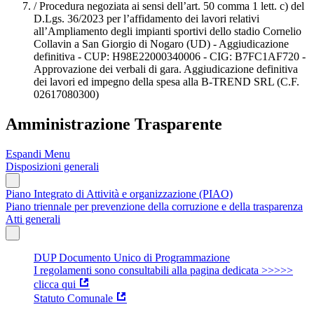
/
Procedura negoziata ai sensi dell’art. 50 comma 1 lett. c) del
D.Lgs. 36/2023 per l’affidamento dei lavori relativi
all’Ampliamento degli impianti sportivi dello stadio Cornelio
Collavin a San Giorgio di Nogaro (UD) - Aggiudicazione
definitiva - CUP: H98E22000340006 - CIG: B7FC1AF720 -
Approvazione dei verbali di gara. Aggiudicazione definitiva
dei lavori ed impegno della spesa alla B-TREND SRL (C.F.
02617080300)
Amministrazione Trasparente
Espandi Menu
Disposizioni generali
Piano Integrato di Attività e organizzazione (PIAO)
Piano triennale per prevenzione della corruzione e della trasparenza
Atti generali
DUP Documento Unico di Programmazione
I regolamenti sono consultabili alla pagina dedicata >>>>>
clicca qui
Statuto Comunale