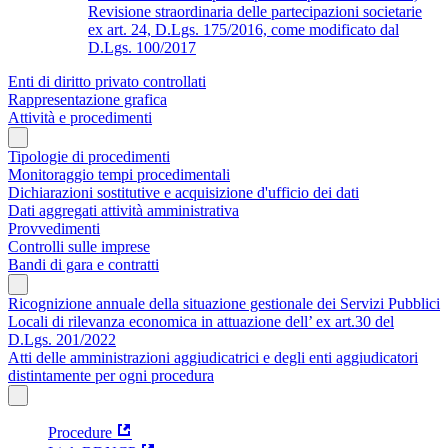
Revisione straordinaria delle partecipazioni societarie
ex art. 24, D.Lgs. 175/2016, come modificato dal
D.Lgs. 100/2017
Enti di diritto privato controllati
Rappresentazione grafica
Attività e procedimenti
Tipologie di procedimenti
Monitoraggio tempi procedimentali
Dichiarazioni sostitutive e acquisizione d'ufficio dei dati
Dati aggregati attività amministrativa
Provvedimenti
Controlli sulle imprese
Bandi di gara e contratti
Ricognizione annuale della situazione gestionale dei Servizi Pubblici
Locali di rilevanza economica in attuazione dell’ ex art.30 del
D.Lgs. 201/2022
Atti delle amministrazioni aggiudicatrici e degli enti aggiudicatori
distintamente per ogni procedura
Procedure