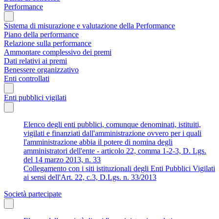
Performance
Sistema di misurazione e valutazione della Performance
Piano della performance
Relazione sulla performance
Ammontare complessivo dei premi
Dati relativi ai premi
Benessere organizzativo
Enti controllati
Enti pubblici vigilati
Elenco degli enti pubblici, comunque denominati, istituiti,
vigilati e finanziati dall'amministrazione ovvero per i quali
l'amministrazione abbia il potere di nomina degli
amministratori dell'ente - articolo 22, comma 1-2-3, D. Lgs.
del 14 marzo 2013, n. 33
Collegamento con i siti istituzionali degli Enti Pubblici Vigilati
ai sensi dell'Art. 22, c.3, D.Lgs. n. 33/2013
Società partecipate