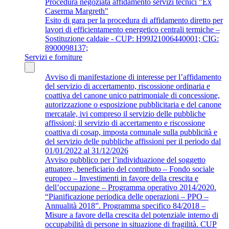
Procedura negoziata affidamento servizi tecnici "Ex
Caserma Margreth"
Esito di gara per la procedura di affidamento diretto per
lavori di efficientamento energetico centrali termiche –
Sostituzione caldaie - CUP: H99J21006440001; CIG:
8900098137;
Servizi e forniture
Avviso di manifestazione di interesse per l’affidamento
del servizio di accertamento, riscossione ordinaria e
coattiva del canone unico patrimoniale di concessione,
autorizzazione o esposizione pubblicitaria e del canone
mercatale, ivi compreso il servizio delle pubbliche
affissioni; il servizio di accertamento e riscossione
coattiva di cosap, imposta comunale sulla pubblicità e
del servizio delle pubbliche affissioni per il periodo dal
01/01/2022 al 31/12/2026
Avviso pubblico per l’individuazione del soggetto
attuatore, beneficiario del contributo – Fondo sociale
europeo – Investimenti in favore della crescita e
dell’occupazione – Programma operativo 2014/2020.
“Pianificazione periodica delle operazioni – PPO –
Annualità 2018”. Programma specifico 84/2018 –
Misure a favore della crescita del potenziale interno di
occupabilità di persone in situazione di fragilità. CUP