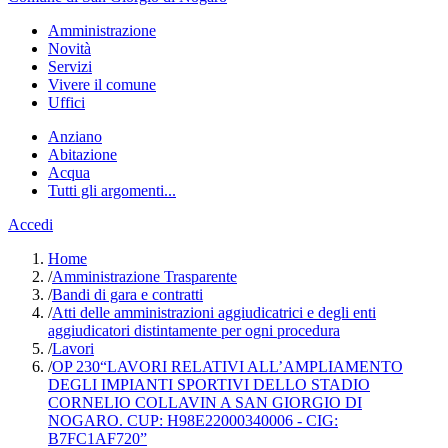
Amministrazione
Novità
Servizi
Vivere il comune
Uffici
Anziano
Abitazione
Acqua
Tutti gli argomenti...
Accedi
Home
/
Amministrazione Trasparente
/
Bandi di gara e contratti
/
Atti delle amministrazioni aggiudicatrici e degli enti
aggiudicatori distintamente per ogni procedura
/
Lavori
/
OP 230“LAVORI RELATIVI ALL’AMPLIAMENTO
DEGLI IMPIANTI SPORTIVI DELLO STADIO
CORNELIO COLLAVIN A SAN GIORGIO DI
NOGARO. CUP: H98E22000340006 - CIG:
B7FC1AF720”