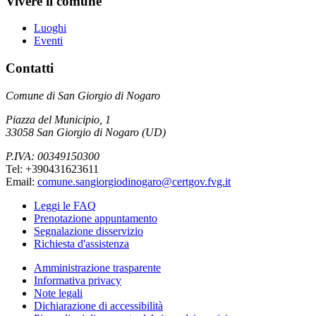
Vivere il comune
Luoghi
Eventi
Contatti
Comune di San Giorgio di Nogaro
Piazza del Municipio, 1
33058 San Giorgio di Nogaro (UD)
P.IVA: 00349150300
Tel: +390431623611
Email:
comune.sangiorgiodinogaro@certgov.fvg.it
Leggi le FAQ
Prenotazione appuntamento
Segnalazione disservizio
Richiesta d'assistenza
Amministrazione trasparente
Informativa privacy
Note legali
Dichiarazione di accessibilità