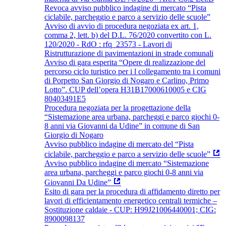
Revoca avviso pubblico indagine di mercato “Pista
ciclabile, parcheggio e parco a servizio delle scuole”
Avviso di avvio di procedura negoziata ex art. 1,
comma 2, lett. b) del D.L. 76/2020 convertito con L.
120/2020 - RdO : rfq_23573 - Lavori di
Ristrutturazione di pavimentazioni in strade comunali
Avviso di gara esperita “Opere di realizzazione del
percorso ciclo turistico per i l collegamento tra i comuni
di Porpetto San Giorgio di Nogaro e Carlino, Primo
Lotto”. CUP dell’opera H31B17000610005 e CIG
80403491E5
Procedura negoziata per la progettazione della
“Sistemazione area urbana, parcheggi e parco giochi 0-
8 anni via Giovanni da Udine” in comune di San
Giorgio di Nogaro
Avviso pubblico indagine di mercato del “Pista
ciclabile, parcheggio e parco a servizio delle scuole”
Avviso pubblico indagine di mercato “Sistemazione
area urbana, parcheggi e parco giochi 0-8 anni via
Giovanni Da Udine”
Esito di gara per la procedura di affidamento diretto per
lavori di efficientamento energetico centrali termiche –
Sostituzione caldaie - CUP: H99J21006440001; CIG:
8900098137