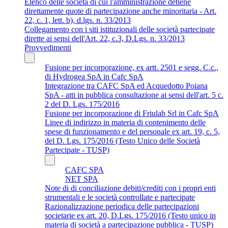
Elenco delle società di cui l'amministrazione detiene
direttamente quote di partecipazione anche minoritaria - Art.
22, c. 1, lett. b), d.lgs. n. 33/2013
Collegamento con i siti istituzionali delle società partecipate
dirette ai sensi dell'Art. 22, c.3, D.Lgs. n. 33/2013
Provvedimenti
Fusione per incorporazione, ex artt. 2501 e segg. C.c.,
di Hydrogea SpA in Cafc SpA
Integrazione tra CAFC SpA ed Acquedotto Poiana
SpA - atti in pubblica consultazione ai sensi dell'art. 5 c.
2 del D. Lgs. 175/2016
Fusione per incorporazione di Friulab Srl in Cafc SpA
Linee di indirizzo in materia di contenimento delle
spese di funzionamento e del personale ex art. 19, c. 5,
del D. Lgs. 175/2016 (Testo Unico delle Società
Partecipate - TUSP)
CAFC SPA
NET SPA
Note di di conciliazione debiti/crediti con i propri enti
strumentali e le società controllate e partecipate
Razionalizzazione periodica delle partecipazioni
societarie ex art. 20, D.Lgs. 175/2016 (Testo unico in
materia di società a partecipazione pubblica - TUSP)