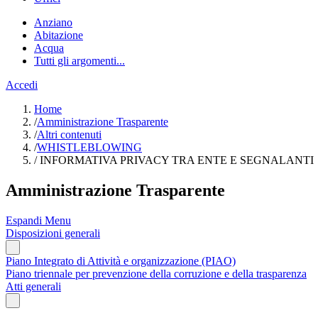
Anziano
Abitazione
Acqua
Tutti gli argomenti...
Accedi
Home
/
Amministrazione Trasparente
/
Altri contenuti
/
WHISTLEBLOWING
/
INFORMATIVA PRIVACY TRA ENTE E SEGNALANTI
Amministrazione Trasparente
Espandi Menu
Disposizioni generali
Piano Integrato di Attività e organizzazione (PIAO)
Piano triennale per prevenzione della corruzione e della trasparenza
Atti generali