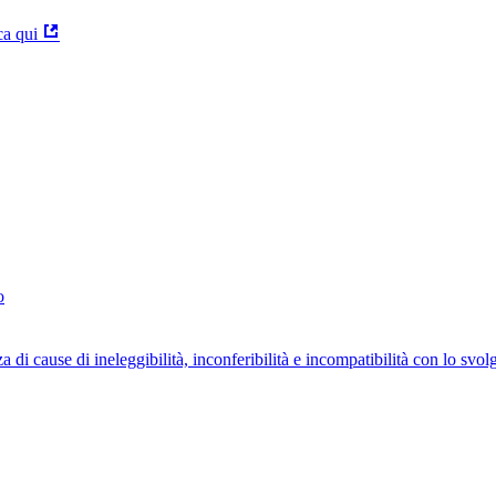
ca qui
o
za di cause di ineleggibilità, inconferibilità e incompatibilità con lo svo